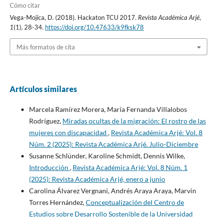
Cómo citar
Vega-Mojica, D. (2018). Hackaton TCU 2017.
Revista Académica Arjé
,
1
(1), 28-34.
https://doi.org/10.47633/k9fksk78
Más formatos de cita
Artículos similares
Marcela Ramírez Morera, María Fernanda Villalobos
Rodríguez,
Miradas ocultas de la migración: El rostro de las
mujeres con discapacidad
,
Revista Académica Arjé: Vol. 8
Núm. 2 (2025): Revista Académica Arjé. Julio-Diciembre
Susanne Schlünder, Karoline Schmidt, Dennis Wilke,
Introducción
,
Revista Académica Arjé: Vol. 8 Núm. 1
(2025): Revista Académica Arjé, enero a junio
Carolina Álvarez Vergnani, Andrés Araya Araya, Marvin
Torres Hernández,
Conceptualización del Centro de
Estudios sobre Desarrollo Sostenible de la Universidad