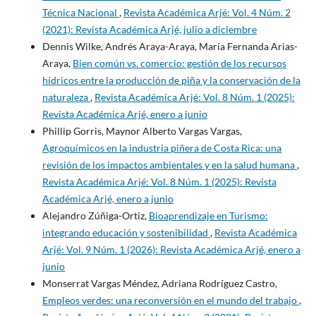
Técnica Nacional
,
Revista Académica Arjé: Vol. 4 Núm. 2
(2021): Revista Académica Arjé, julio a diciembre
Dennis Wilke, Andrés Araya-Araya, María Fernanda Arias-
Araya,
Bien común vs. comercio: gestión de los recursos
hídricos entre la producción de piña y la conservación de la
naturaleza
,
Revista Académica Arjé: Vol. 8 Núm. 1 (2025):
Revista Académica Arjé, enero a junio
Phillip Gorris, Maynor Alberto Vargas Vargas,
Agroquímicos en la industria piñera de Costa Rica: una
revisión de los impactos ambientales y en la salud humana
,
Revista Académica Arjé: Vol. 8 Núm. 1 (2025): Revista
Académica Arjé, enero a junio
Alejandro Zúñiga-Ortiz,
Bioaprendizaje en Turismo:
integrando educación y sostenibilidad
,
Revista Académica
Arjé: Vol. 9 Núm. 1 (2026): Revista Académica Arjé, enero a
junio
Monserrat Vargas Méndez, Adriana Rodríguez Castro,
Empleos verdes: una reconversión en el mundo del trabajo
,