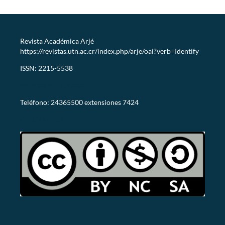
Revista Académica Arjé
https://revistas.utn.ac.cr/index.php/arje/oai?verb=Identify
ISSN: 2215-5538
revistaarje@utn.ac.cr
Teléfono: 24365500 extensiones 7424
CC-BY-NC-SA