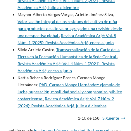
Revista Académica Arjé: Vol. 4 Núm. 2 (2021): Revista
Académica Arjé, julio a diciembre
Maynor Alberto Vargas-Vargas, Arlette Jiménez Silva,
Valorización integral de los residuos del cultivo de piña
para productos de alto valor agregado: una revisión desde
una perspectiva global
,
Revista Académica Arjé: Vol. 8
Núm. 1 (2025): Revista Académica Arjé, enero a junio
Silvia Arrieta Castro,
Transversalización de la Carta de la
Tierra en la Formación Humanística de la Sede Central
,
Revista Académica Arjé: Vol. 4 Núm. 1 (2021): Revista
Académica Arjé, enero a junio
Kattia Rebeca Rodríguez Brenes, Carmen Monge
Hernández,
PhD. Carmen Monge Hernández: ejemplo de
lucha, superación, movilidad social y compromiso público
costarricense
,
Revista Académica Arjé: Vol. 7 Núm. 2
(2024): Revista Académica Arjé, julio a diciembre
1-10 de 158
Siguiente
También puede
Iniciar una búsqueda de similitud avanzada
para