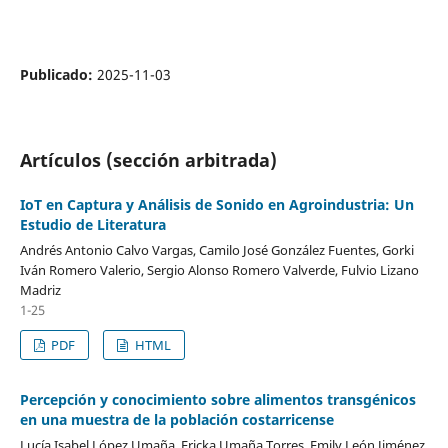
Publicado:
2025-11-03
Artículos (sección arbitrada)
IoT en Captura y Análisis de Sonido en Agroindustria: Un
Estudio de Literatura
Andrés Antonio Calvo Vargas, Camilo José González Fuentes, Gorki
Iván Romero Valerio, Sergio Alonso Romero Valverde, Fulvio Lizano
Madriz
1-25
PDF
HTML
Percepción y conocimiento sobre alimentos transgénicos
en una muestra de la población costarricense
Lucía Isabel López Umaña, Ericka Umaña Torres, Emily León Jiménez,