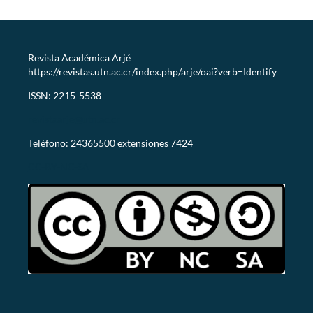
Revista Académica Arjé
https://revistas.utn.ac.cr/index.php/arje/oai?verb=Identify
ISSN: 2215-5538
revistaarje@utn.ac.cr
Teléfono: 24365500 extensiones 7424
CC-BY-NC-SA