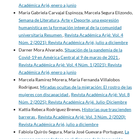
Académica Arjé, enero a junio
María Gabriela Carvajal Espinoza, Marcela Segura Elizondo,
Semana de Literatura, Arte y Deporte, una expresión
humanística en la formación integral de la comunidad
universitaria Resumen
,
Revista Académica Arjé: Vol. 4
Núm. 2 (2021): Revista Académica Arjé, julio a diciembre
Darner Mora Alvarado,
Situación de la pandemia de la
Covid-19 en América Central al 9 de marzo de 2021
,
Revista Académica Arjé: Vol. 4 Núm. 1 (2021): Revista
Académica Arjé, enero a junio
Marcela Ramírez Morera, María Fernanda Villalobos
Rodríguez,
Miradas ocultas de la migración: El rostro de las
mujeres con discapacidad
,
Revista Académica Arjé: Vol. 8
Núm. 2 (2025): Revista Académica Arjé. Julio-Diciembre
Kattia Rebeca Rodríguez Brenes,
Historias que trascienden
barreras
,
Revista Académica Arjé: Vol. 3 Núm. 2 (2020):
Revista Académica Arjé, julio a diciembre
Fabiola Quirós-Segura, María José Guevara-Portuguez,
La