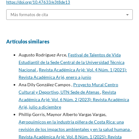
https://doi.org/10.47633/e3t8de13
Más formatos de cita
Artículos similares
Augusto Rodríguez-Arce,
Festival de Talentos de Vida
Estudiantil de la Sede Central de la Universidad Técnica
Nacional
,
Revista Académica Arjé: Vol. 4 Núm. 1 (2021):
Revista Académica Arjé, enero a junio
Ana Dily González Campos ,
Proyecto Mural Centro
Cultural y Deportivo, UTN Sede de Atenas
,
Revista
Académica Arjé: Vol. 6 Núm. 2 (2023): Revista Académica
Arjé, julio a diciembre
Phillip Gorris, Maynor Alberto Vargas Vargas,
Agroquímicos en la industria piñera de Costa Rica: una
revisión de los impactos ambientales y en la salud humana
,
Revista Académica Arjé: Vol. 8 Núm. 1 (2025): Revista