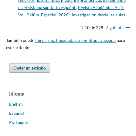
recursos hospitalarios mediante pronósticos de demanda
en el sistema sanitario español
,
Revista Académica Arjé:
Vol. 9 Núm. Especial (2026): Investigación desde las aulas
1-10 de 228
Siguiente
También puede
Iniciar una búsqueda de similitud avanzada
para
este artículo.
Enviar un artículo
Idioma
English
Español
Português