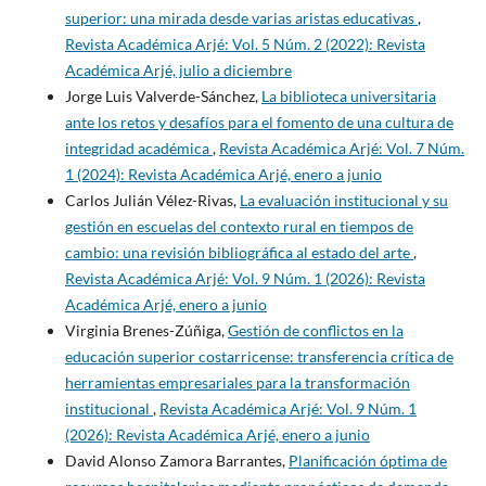
superior: una mirada desde varias aristas educativas
,
Revista Académica Arjé: Vol. 5 Núm. 2 (2022): Revista
Académica Arjé, julio a diciembre
Jorge Luis Valverde-Sánchez,
La biblioteca universitaria
ante los retos y desafíos para el fomento de una cultura de
integridad académica
,
Revista Académica Arjé: Vol. 7 Núm.
1 (2024): Revista Académica Arjé, enero a junio
Carlos Julián Vélez-Rivas,
La evaluación institucional y su
gestión en escuelas del contexto rural en tiempos de
cambio: una revisión bibliográfica al estado del arte
,
Revista Académica Arjé: Vol. 9 Núm. 1 (2026): Revista
Académica Arjé, enero a junio
Virginia Brenes-Zúñiga,
Gestión de conflictos en la
educación superior costarricense: transferencia crítica de
herramientas empresariales para la transformación
institucional
,
Revista Académica Arjé: Vol. 9 Núm. 1
(2026): Revista Académica Arjé, enero a junio
David Alonso Zamora Barrantes,
Planificación óptima de