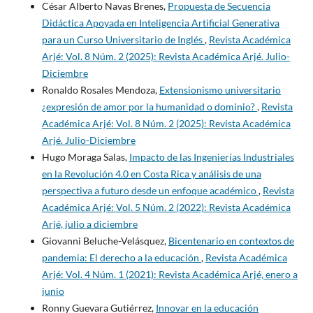
César Alberto Navas Brenes,
Propuesta de Secuencia
Didáctica Apoyada en Inteligencia Artificial Generativa
para un Curso Universitario de Inglés
,
Revista Académica
Arjé: Vol. 8 Núm. 2 (2025): Revista Académica Arjé. Julio-
Diciembre
Ronaldo Rosales Mendoza,
Extensionismo universitario
¿expresión de amor por la humanidad o dominio?
,
Revista
Académica Arjé: Vol. 8 Núm. 2 (2025): Revista Académica
Arjé. Julio-Diciembre
Hugo Moraga Salas,
Impacto de las Ingenierías Industriales
en la Revolución 4.0 en Costa Rica y análisis de una
perspectiva a futuro desde un enfoque académico
,
Revista
Académica Arjé: Vol. 5 Núm. 2 (2022): Revista Académica
Arjé, julio a diciembre
Giovanni Beluche-Velásquez,
Bicentenario en contextos de
pandemia: El derecho a la educación
,
Revista Académica
Arjé: Vol. 4 Núm. 1 (2021): Revista Académica Arjé, enero a
junio
Ronny Guevara Gutiérrez,
Innovar en la educación