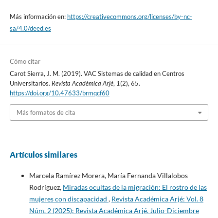
Más información en:
https://creativecommons.org/licenses/by-nc-
sa/4.0/deed.es
Cómo citar
Carot Sierra, J. M. (2019). VAC Sistemas de calidad en Centros
Universitarios.
Revista Académica Arjé
,
1
(2), 65.
https://doi.org/10.47633/brmqcf60
Más formatos de cita
Artículos similares
Marcela Ramírez Morera, María Fernanda Villalobos
Rodríguez,
Miradas ocultas de la migración: El rostro de las
mujeres con discapacidad
,
Revista Académica Arjé: Vol. 8
Núm. 2 (2025): Revista Académica Arjé. Julio-Diciembre