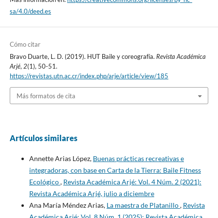
sa/4.0/deed.es
Cómo citar
Bravo Duarte, L. D. (2019). HUT Baile y coreografía.
Revista Académica
Arjé
,
2
(1), 50-51.
https://revistas.utn.ac.cr/index.php/arje/article/view/185
Más formatos de cita
Artículos similares
Annette Arias López,
Buenas prácticas recreativas e
integradoras, con base en Carta de la Tierra: Baile Fitness
Ecológico
,
Revista Académica Arjé: Vol. 4 Núm. 2 (2021):
Revista Académica Arjé, julio a diciembre
Ana María Méndez Arias,
La maestra de Platanillo
,
Revista
Académica Arjé: Vol. 8 Núm. 1 (2025): Revista Académica