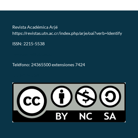
Revista Académica Arjé
https://revistas.utn.ac.cr/index.php/arje/oai?verb=Identify
ISSN: 2215-5538
revistaarje@utn.ac.cr
Teléfono: 24365500 extensiones 7424
CC-BY-NC-SA