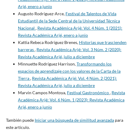
Arjé, enero a junio
Augusto Rodríguez-Arce,
Festival de Talentos de Vida
Estudiantil de la Sede Central de la Universidad Técnica
Nacional
,
Revista Académica Arjé: Vol. 4 Núm. 1 (2021):
Revista Académica Arjé, enero a junio
Kattia Rebeca Rodríguez Brenes,
Historias que trascienden
barreras
,
Revista Académica Arjé: Vol. 3 Núm. 2 (2020):
Revista Académica Arjé, julio a diciembre
Minnuette Rodríguez Harrison,
Transformando los
espacios de aprendizaje con los valores de la Carta de la
Tierra
,
Revista Académica Arjé: Vol. 4 Núm. 2 (2021):
Revista Académica Arjé, julio a diciembre
Marvin Campos Montoya,
Festival Gastronómico
,
Revista
Académica Arjé: Vol. 6 Núm. 1 (2023): Revista Académica
Arjé, enero a junio
También puede
Iniciar una búsqueda de similitud avanzada
para
este artículo.