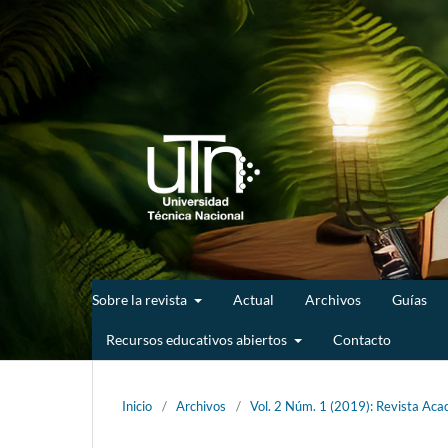
Sobre la revista
Actual
Archivos
Guías
Recursos educativos abiertos
Contacto
Inicio
/
Archivos
/
Vol. 2 Núm. 1 (2019): Revista Aca