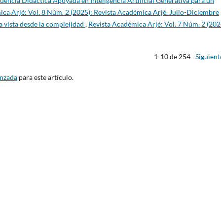
uencia Didáctica Apoyada en Inteligencia Artificial Generativa para un
ca Arjé: Vol. 8 Núm. 2 (2025): Revista Académica Arjé. Julio-Diciembre
 vista desde la complejidad
,
Revista Académica Arjé: Vol. 7 Núm. 2 (202
1-10 de 254
Siguient
anzada
para este artículo.