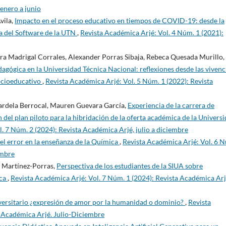
 enero a junio
vila,
Impacto en el proceso educativo en tiempos de COVID-19: desde la
ía del Software de la UTN
,
Revista Académica Arjé: Vol. 4 Núm. 1 (2021):
ra Madrigal Corrales, Alexander Porras Sibaja, Rebeca Quesada Murillo,
agógica en la Universidad Técnica Nacional: reflexiones desde las vivenc
socioeducativo
,
Revista Académica Arjé: Vol. 5 Núm. 1 (2022): Revista
rdela Berrocal, Mauren Guevara García,
Experiencia de la carrera de
 del plan piloto para la hibridación de la oferta académica de la Univers
. 7 Núm. 2 (2024): Revista Académica Arjé, julio a diciembre
el error en la enseñanza de la Química
,
Revista Académica Arjé: Vol. 6 
embre
s Martínez-Porras,
Perspectiva de los estudiantes de la SIUA sobre
ica
,
Revista Académica Arjé: Vol. 7 Núm. 1 (2024): Revista Académica Arj
ersitario ¿expresión de amor por la humanidad o dominio?
,
Revista
a Académica Arjé. Julio-Diciembre