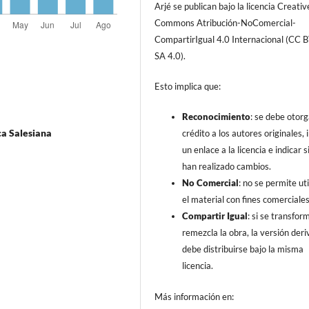
Arjé se publican bajo la licencia Creativ
Commons Atribución-NoComercial-
CompartirIgual 4.0 Internacional (CC 
SA 4.0).
Esto implica que:
Reconocimiento
: se debe otorg
ca Salesiana
crédito a los autores originales, i
un enlace a la licencia e indicar s
han realizado cambios.
No Comercial
: no se permite uti
el material con fines comerciales
Compartir Igual
: si se transfor
remezcla la obra, la versión der
debe distribuirse bajo la misma
licencia.
Más información en: