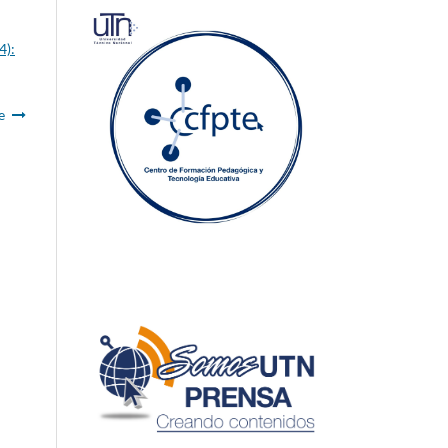
4):
e