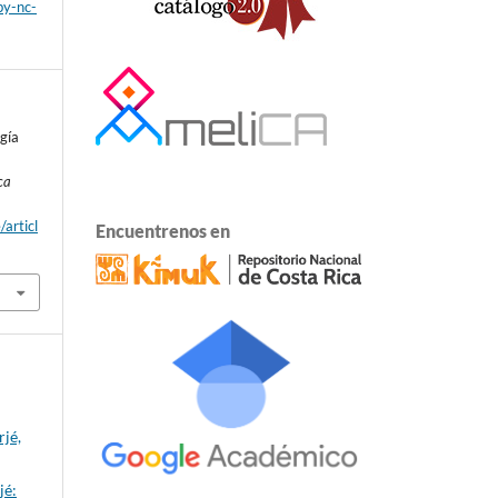
by-nc-
gía
ca
/articl
Encuentrenos en
jé,
jé: