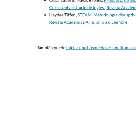
César Alberto Navas Brenes,
Propuesta de Sec
Curso Universitario de Inglés
,
Revista Académi
Haydee Tiffer ,
STEAM. Metodología disruptiva
Revista Académica Arjé, julio a diciembre
También puede
Iniciar una búsqueda de similitud av