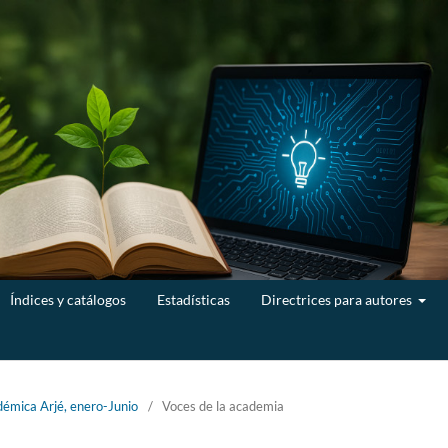
Índices y catálogos
Estadísticas
Directrices para autores
démica Arjé, enero-Junio
/
Voces de la academia