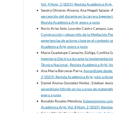
Vol. 4 Núm. 1 (2021): Revista Académica Arjé,
Sandra Olivares-Álvarez, Ana Magali Salazar-Á
percepción del docente en la carrera Ingenier
Revista Académica Arjé, enero a junio
Rocío Arias Soto, Lourdes Castro Campos, Lau
Construcción y desarrollo de la Mediación Ped
experiencias de actores clave en el contexto 
Académica Arjé, enero a junio
María Guadalupe Camacho Zúñiga, Cynthia Ga
Ingeniería Eléctrica durante la implementación
Técnica Nacional
,
Revista Académica Arjé: Vol
Ana María Bárcenas Parra,
Aprendizaje desde 
2 (2023): Revista Académica Arjé, julio a dici
Daniel Alonso González-Núñez , Esteban Jesú
aprendizaje híbrido en los cursos de matemát
enero a junio
Ronaldo Rosales Mendoza,
Extensionismo univ
Académica Arjé: Vol. 8 Núm. 2 (2025): Revist