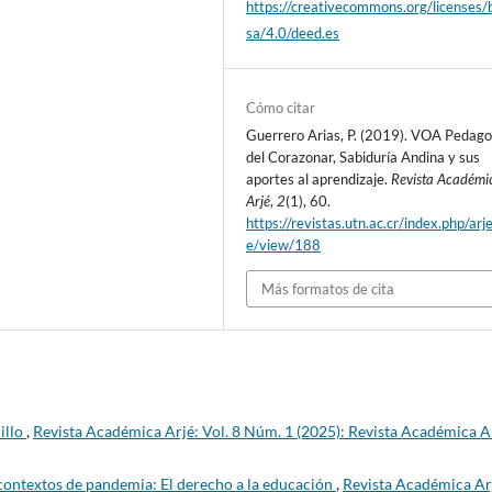
https://creativecommons.org/licenses/
sa/4.0/deed.es
Cómo citar
Guerrero Arias, P. (2019). VOA Pedago
del Corazonar, Sabiduría Andina y sus
aportes al aprendizaje.
Revista Académi
Arjé
,
2
(1), 60.
https://revistas.utn.ac.cr/index.php/arje
e/view/188
Más formatos de cita
illo
,
Revista Académica Arjé: Vol. 8 Núm. 1 (2025): Revista Académica Ar
contextos de pandemia: El derecho a la educación
,
Revista Académica Ar