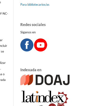
e
Para bibliotecarios/as
BY-NC-
Redes sociales
Síganos en
ar
ncluir
i se
lizar
.
Indexada en
ma o
ivada