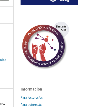
émica
Información
Para lectores/as
émica
Para autores/as