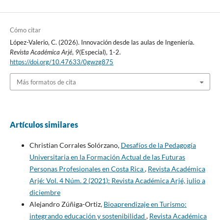
Cómo citar
López-Valerio, C. (2026). Innovación desde las aulas de Ingeniería.
Revista Académica Arjé
,
9
(Especial), 1-2.
https://doi.org/10.47633/0gwzg875
Más formatos de cita
Artículos similares
Christian Corrales Solórzano,
Desafíos de la Pedagogía
Universitaria en la Formación Actual de las Futuras
Personas Profesionales en Costa Rica
,
Revista Académica
Arjé: Vol. 4 Núm. 2 (2021): Revista Académica Arjé, julio a
diciembre
Alejandro Zúñiga-Ortiz,
Bioaprendizaje en Turismo:
integrando educación y sostenibilidad
,
Revista Académica