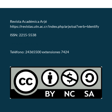
Revista Académica Arjé
https://revistas.utn.ac.cr/index.php/arje/oai?verb=Identify
ISSN: 2215-5538
revistaarje@utn.ac.cr
Teléfono: 24365500 extensiones 7424
CC-BY-NC-SA