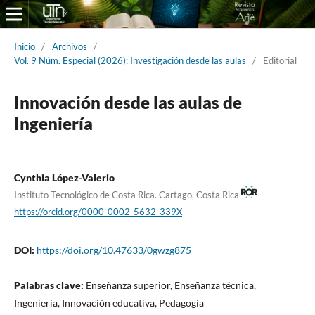
Inicio
/
Archivos
/
Vol. 9 Núm. Especial (2026): Investigación desde las aulas
/
Editorial
Innovación desde las aulas de
Ingeniería
Cynthia López-Valerio
Instituto Tecnológico de Costa Rica. Cartago, Costa Rica
https://orcid.org/0000-0002-5632-339X
DOI:
https://doi.org/10.47633/0gwzg875
Palabras clave:
Enseñanza superior, Enseñanza técnica,
Ingeniería, Innovación educativa, Pedagogía