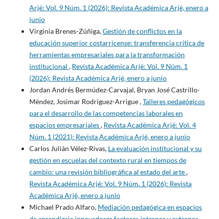
Arjé: Vol. 9 Núm. 1 (2026): Revista Académica Arjé, enero a
junio
Virginia Brenes-Zúñiga,
Gestión de conflictos en la
educación superior costarricense: transferencia crítica de
herramientas empresariales para la transformación
institucional
,
Revista Académica Arjé: Vol. 9 Núm. 1
(2026): Revista Académica Arjé, enero a junio
Jordan Andrés Bermúdez-Carvajal, Bryan José Castrillo-
Méndez, Josimar Rodríguez-Arrigue ,
Talleres pedagógicos
para el desarrollo de las competencias laborales en
espacios empresariales
,
Revista Académica Arjé: Vol. 4
Núm. 1 (2021): Revista Académica Arjé, enero a junio
Carlos Julián Vélez-Rivas,
La evaluación institucional y su
gestión en escuelas del contexto rural en tiempos de
cambio: una revisión bibliográfica al estado del arte
,
Revista Académica Arjé: Vol. 9 Núm. 1 (2026): Revista
Académica Arjé, enero a junio
Michael Prado Alfaro,
Mediación pedagógica en espacios
de aprendizaje innovadores factores internos y externos