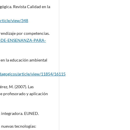
ógica. Revista Calidad en la
article/view/348
prendizaje por competencias.
IAS-DE-ENSENANZA-PARA-
n en la educación ambiental
edagogicos/article/view/11854/16115
érez, M. (2007). Las
e profesorado y aplicación
va integradora. EUNED.
s nuevas tecnologías: