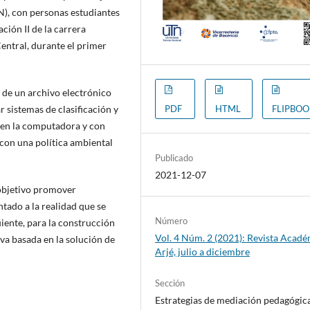
N), con personas estudiantes
ción II de la carrera
entral, durante el primer
de un archivo electrónico
PDF
HTML
FLIPBO
 sistemas de clasificación y
 en la computadora y con
 con una política ambiental
Publicado
2021-12-07
objetivo promover
tado a la realidad que se
Número
iente, para la construcción
Vol. 4 Núm. 2 (2021): Revista Acad
iva basada en la solución de
Arjé, julio a diciembre
Sección
Estrategias de mediación pedagógic