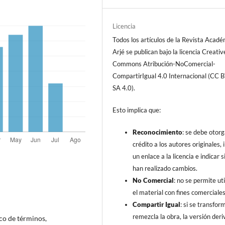
Licencia
Todos los artículos de la Revista Acad
Arjé se publican bajo la licencia Creativ
Commons Atribución-NoComercial-
CompartirIgual 4.0 Internacional (CC 
SA 4.0).
Esto implica que:
Reconocimiento
: se debe otorg
crédito a los autores originales, i
un enlace a la licencia e indicar s
han realizado cambios.
No Comercial
: no se permite uti
el material con fines comerciales
Compartir Igual
: si se transfor
remezcla la obra, la versión der
co de términos,