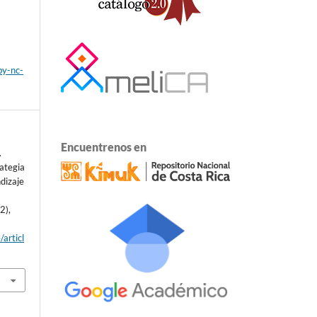
by-nc-
Encuentrenos en
.
ategia
dizaje
(2),
/articl