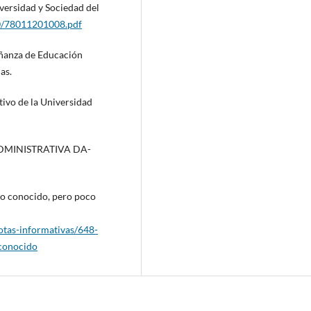
iversidad y Sociedad del
80/78011201008.pdf
eñanza de Educación
as.
ivo de la Universidad
 ADMINISTRATIVA DA-
ejo conocido, pero poco
otas-informativas/648-
econocido