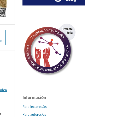
OK
émica
Información
Para lectores/as
a
Para autores/as