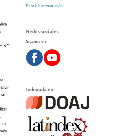
Para bibliotecarios/as
émica
Redes sociales
e
Síganos en
BY-NC-
ar
ncluir
Indexada en
i se
lizar
.
ma o
ivada