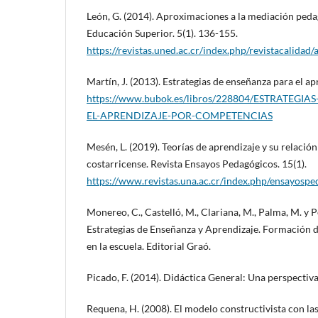
León, G. (2014). Aproximaciones a la mediación pedag
Educación Superior. 5(1). 136-155.
https://revistas.uned.ac.cr/index.php/revistacalidad/
Martín, J. (2013). Estrategias de enseñanza para el a
https://www.bubok.es/libros/228804/ESTRATEG
EL-APRENDIZAJE-POR-COMPETENCIAS
Mesén, L. (2019). Teorías de aprendizaje y su relació
costarricense. Revista Ensayos Pedagógicos. 15(1).
https://www.revistas.una.ac.cr/index.php/ensayosp
Monereo, C., Castelló, M., Clariana, M., Palma, M. y P
Estrategias de Enseñanza y Aprendizaje. Formación d
en la escuela. Editorial Graó.
Picado, F. (2014). Didáctica General: Una perspecti
Requena, H. (2008). El modelo constructivista con la