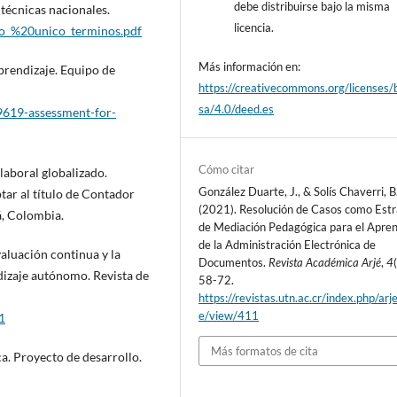
debe distribuirse bajo la misma
 técnicas nacionales.
licencia.
rio_%20unico_terminos.pdf
Más información en:
prendizaje. Equipo de
https://creativecommons.org/licenses/
sa/4.0/deed.es
9619-assessment-for-
Cómo citar
laboral globalizado.
González Duarte, J., & Solís Chaverri, B
tar al título de Contador
(2021). Resolución de Casos como Estr
á, Colombia.
de Mediación Pedagógica para el Apren
de la Administración Electrónica de
valuación continua y la
Documentos.
Revista Académica Arjé
,
4
dizaje autónomo. Revista de
58-72.
https://revistas.utn.ac.cr/index.php/arje
e/view/411
1
Más formatos de cita
ca. Proyecto de desarrollo.