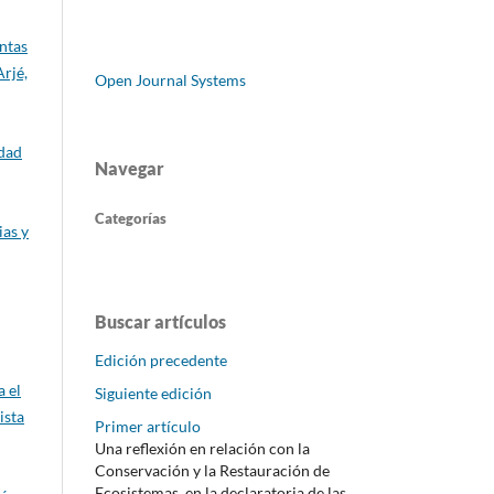
entas
rjé,
Open Journal Systems
idad
Navegar
Categorías
ias y
Buscar artículos
Edición precedente
a el
Siguiente edición
ista
Primer artículo
Una reflexión en relación con la
Conservación y la Restauración de
Ecosistemas, en la declaratoria de las