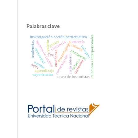
Palabras clave
relaciones interpersonales
investigación acción participativa
postes
agentes de cambio
eficiencia
energía
galería
ecopedagogía
tendencias
crónica
coloquio
diversidad
puntarenas
enseñanza
guía
cielo abierto
conservación
enlaces
inclusión
normas
aqua
aprendizaje
experiencias
paseo de los turistas