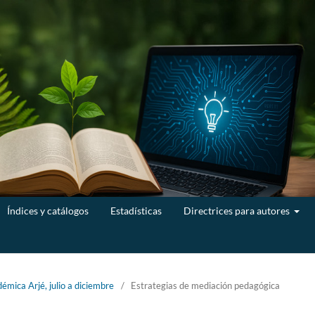
Índices y catálogos
Estadísticas
Directrices para autores
émica Arjé, julio a diciembre
/
Estrategias de mediación pedagógica