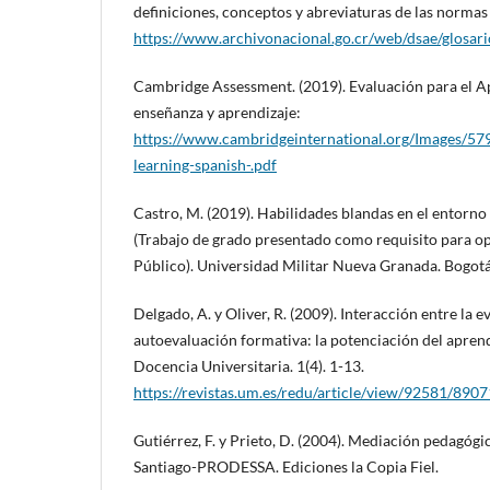
definiciones, conceptos y abreviaturas de las normas
https://www.archivonacional.go.cr/web/dsae/glosa
Cambridge Assessment. (2019). Evaluación para el A
enseñanza y aprendizaje:
https://www.cambridgeinternational.org/Images/57
learning-spanish-.pdf
Castro, M. (2019). Habilidades blandas en el entorno 
(Trabajo de grado presentado como requisito para op
Público). Universidad Militar Nueva Granada. Bogot
Delgado, A. y Oliver, R. (2009). Interacción entre la e
autoevaluación formativa: la potenciación del apren
Docencia Universitaria. 1(4). 1-13.
https://revistas.um.es/redu/article/view/92581/8907
Gutiérrez, F. y Prieto, D. (2004). Mediación pedagógi
Santiago-PRODESSA. Ediciones la Copia Fiel.