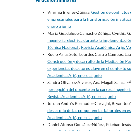
Virginia Brenes-Zúñiga,
Gestión de conflictos 
empresariales para la transformación instituc
enero a junio
María Guadalupe Camacho Zúñiga, Cynthia Ga
Ingeniería Eléctrica durante la implementación
Técnica Nacional
,
Revista Académica Arjé: Vol
Rocío Arias Soto, Lourdes Castro Campos, Lau
Construcción y desarrollo de la Mediación Ped
experiencias de actores clave en el contexto 
Académica Arjé, enero a junio
Sandra Olivares-Álvarez, Ana Magali Salazar-Á
percepción del docente en la carrera Ingenier
Revista Académica Arjé, enero a junio
Jordan Andrés Bermúdez-Carvajal, Bryan José
desarrollo de las competencias laborales en e
Académica Arjé, enero a junio
Daniel Alonso González-Núñez , Esteban Jesú