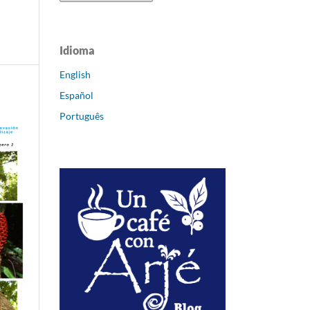
l
Idioma
English
Español
Português