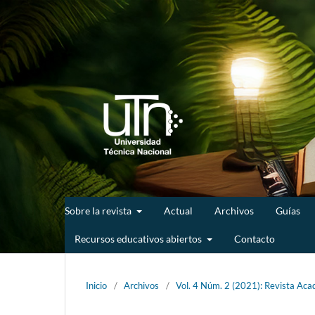
Sobre la revista
Actual
Archivos
Guías
Recursos educativos abiertos
Contacto
Inicio
/
Archivos
/
Vol. 4 Núm. 2 (2021): Revista Acad