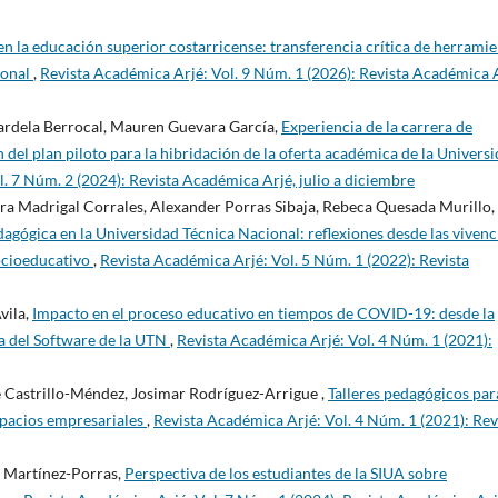
en la educación superior costarricense: transferencia crítica de herrami
ional
,
Revista Académica Arjé: Vol. 9 Núm. 1 (2026): Revista Académica A
rdela Berrocal, Mauren Guevara García,
Experiencia de la carrera de
 del plan piloto para la hibridación de la oferta académica de la Univers
. 7 Núm. 2 (2024): Revista Académica Arjé, julio a diciembre
ra Madrigal Corrales, Alexander Porras Sibaja, Rebeca Quesada Murillo,
agógica en la Universidad Técnica Nacional: reflexiones desde las vivenc
socioeducativo
,
Revista Académica Arjé: Vol. 5 Núm. 1 (2022): Revista
vila,
Impacto en el proceso educativo en tiempos de COVID-19: desde la
ía del Software de la UTN
,
Revista Académica Arjé: Vol. 4 Núm. 1 (2021):
 Castrillo-Méndez, Josimar Rodríguez-Arrigue ,
Talleres pedagógicos par
spacios empresariales
,
Revista Académica Arjé: Vol. 4 Núm. 1 (2021): Rev
s Martínez-Porras,
Perspectiva de los estudiantes de la SIUA sobre