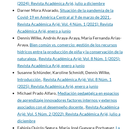
(2024): Revista Académica Arjé, julio a diciembre
Darner Mora Alvarado,
Situación de la pandemia de la
Covid-19 en América Central al 9 de marzo de 2021
,
Revista Académica Arjé: Vol. 4 Núm. 1 (2021): Revista
Académica Arjé, enero a junio
Dennis Wilke, Andrés Araya-Araya, María Fernanda Arias-
Araya,
Bien común vs. comercio: gestión de los recursos
hídricos entre la producción de piña y la conservación de la
naturaleza
,
Revista Académica Arjé: Vol. 8 Núm. 1 (2025):
Revista Académica Arjé, enero a junio
Susanne Schlünder, Karoline Schmidt, Dennis Wilke,
Introducción
,
Revista Académica Arjé: Vol. 8 Núm. 1
(2025): Revista Académica Arjé, enero a junio
Michael Prado Alfaro,
Mediación pedagógica en espacios
de aprendizaje innovadores factores internos y externos
asociados con el desempeño docente
,
Revista Académica
Arjé: Vol. 5 Núm. 2 (2022): Revista Académica Arjé, julio a
diciembre
Fabiola Quirós-Segura, María José Guevara-Portuguez,
La