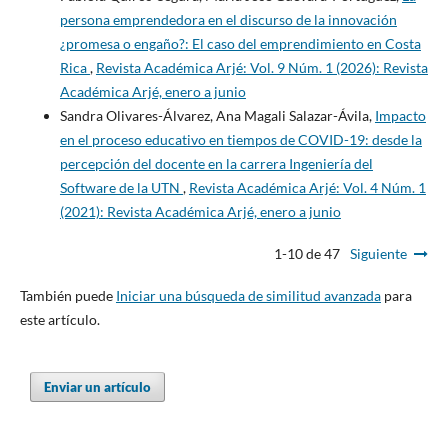
persona emprendedora en el discurso de la innovación
¿promesa o engaño?: El caso del emprendimiento en Costa
Rica
,
Revista Académica Arjé: Vol. 9 Núm. 1 (2026): Revista
Académica Arjé, enero a junio
Sandra Olivares-Álvarez, Ana Magali Salazar-Ávila,
Impacto
en el proceso educativo en tiempos de COVID-19: desde la
percepción del docente en la carrera Ingeniería del
Software de la UTN
,
Revista Académica Arjé: Vol. 4 Núm. 1
(2021): Revista Académica Arjé, enero a junio
1-10 de 47
Siguiente
También puede
Iniciar una búsqueda de similitud avanzada
para
este artículo.
Enviar un artículo