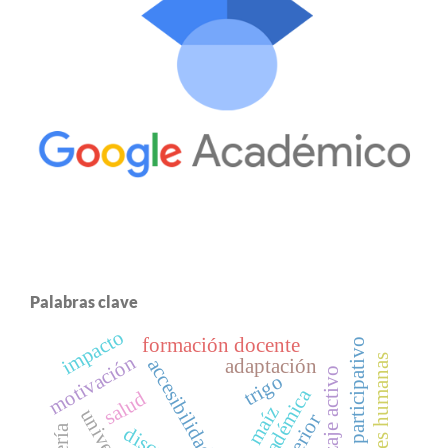
Palabras clave
impacto
formación docente
proceso participativo
motivación
necesidades humanas
adaptación
accesibilidad
aprendizaje activo
trigo
salud
maíz