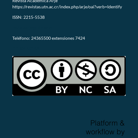
Revista Académica Arjé
https://revistas.utn.ac.cr/index.php/arje/oai?verb=Identify
ISSN: 2215-5538
revistaarje@utn.ac.cr
Teléfono: 24365500 extensiones 7424
CC-BY-NC-SA