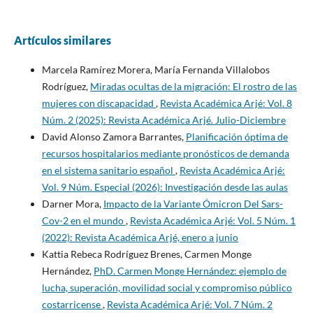
Artículos similares
Marcela Ramírez Morera, María Fernanda Villalobos
Rodríguez,
Miradas ocultas de la migración: El rostro de las
mujeres con discapacidad
,
Revista Académica Arjé: Vol. 8
Núm. 2 (2025): Revista Académica Arjé. Julio-Diciembre
David Alonso Zamora Barrantes,
Planificación óptima de
recursos hospitalarios mediante pronósticos de demanda
en el sistema sanitario español
,
Revista Académica Arjé:
Vol. 9 Núm. Especial (2026): Investigación desde las aulas
Darner Mora,
Impacto de la Variante Ómicron Del Sars-
Cov-2 en el mundo
,
Revista Académica Arjé: Vol. 5 Núm. 1
(2022): Revista Académica Arjé, enero a junio
Kattia Rebeca Rodríguez Brenes, Carmen Monge
Hernández,
PhD. Carmen Monge Hernández: ejemplo de
lucha, superación, movilidad social y compromiso público
costarricense
,
Revista Académica Arjé: Vol. 7 Núm. 2