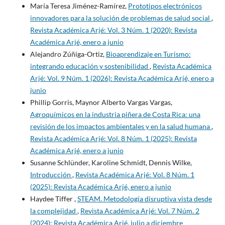
María Teresa Jiménez-Ramírez,
Prototipos electrónicos
innovadores para la solución de problemas de salud social
,
Revista Académica Arjé: Vol. 3 Núm. 1 (2020): Revista
Académica Arjé, enero a junio
Alejandro Zúñiga-Ortiz,
Bioaprendizaje en Turismo:
integrando educación y sostenibilidad
,
Revista Académica
Arjé: Vol. 9 Núm. 1 (2026): Revista Académica Arjé, enero a
junio
Phillip Gorris, Maynor Alberto Vargas Vargas,
Agroquímicos en la industria piñera de Costa Rica: una
revisión de los impactos ambientales y en la salud humana
,
Revista Académica Arjé: Vol. 8 Núm. 1 (2025): Revista
Académica Arjé, enero a junio
Susanne Schlünder, Karoline Schmidt, Dennis Wilke,
Introducción
,
Revista Académica Arjé: Vol. 8 Núm. 1
(2025): Revista Académica Arjé, enero a junio
Haydee Tiffer ,
STEAM. Metodología disruptiva vista desde
la complejidad
,
Revista Académica Arjé: Vol. 7 Núm. 2
(2024): Revista Académica Arjé, julio a diciembre