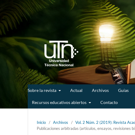
Sobre la revista
Actual
Archivos
Guías
Recursos educativos abiertos
Contacto
Inicio
/
Archivos
/
Vol. 2 Núm. 2 (2019): Revista Acad
Publicaciones arbitradas (artículos, ensayos, revisiones bi