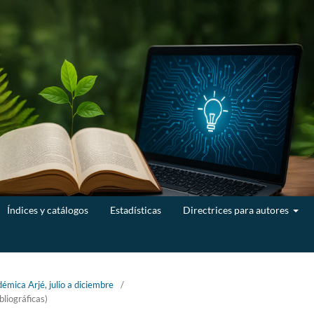
Índices y catálogos
Estadísticas
Directrices para autores
émica Arjé, julio a diciembre
/
bliográficas)