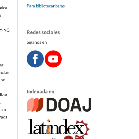
Para bibliotecarios/as
émica
e
BY-NC-
Redes sociales
Síganos en
ar
ncluir
i se
Indexada en
lizar
.
ma o
ivada