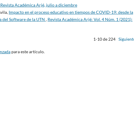
 Revista Académica Arjé, julio a diciembre
vila,
Impacto en el proceso educativo en tiempos de COVID-19: desde la
ía del Software de la UTN
,
Revista Académica Arjé: Vol. 4 Núm. 1 (2021):
1-10 de 224
Siguient
anzada
para este artículo.