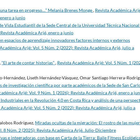
 una tarea en progreso…” Melania Brenes Monge
,
Revista Académica Arj
 enero a junio
 de Vida Estudiantil de la Sede Central de la Universidad Técnica Naciona
 Revista Académica Arjé, enero a junio
n espacios de aprendizaje innovadores factores internos y externos
 Académica Arjé: Vol. 5 Núm. 2 (2022): Revista Académica Arjé, julio a
,
“El arte de contar historias”
,
Revista Académica Arjé: Vol. 5 Núm. 1 (20
llo-Hernández, Liseth Hernández-Vásquez, Omar Santiago Herrera-Rodríg
s de investigación científica por parte académicos de la Sede de San Carl
cadémica Arjé: Vol. 9 Núm. 1 (2026): Revista Académica Arjé, enero a jun
 Industriales en la Revolución 4.0 en Costa Rica y análisis de una perspec
 Académica Arjé: Vol. 5 Núm. 2 (2022): Revista Académica Arjé, julio a
alobos Rodríguez,
Miradas ocultas de la migración: El rostro de las muje
l. 8 Núm. 2 (2025): Revista Académica Arjé. Julio-Diciembre
vas e integradoras, con base en Carta de la Tierra: Baile Fitness Ecológi