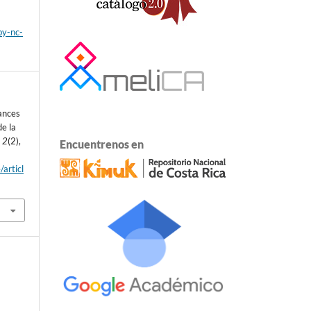
by-nc-
ances
de la
,
2
(2),
Encuentrenos en
/articl