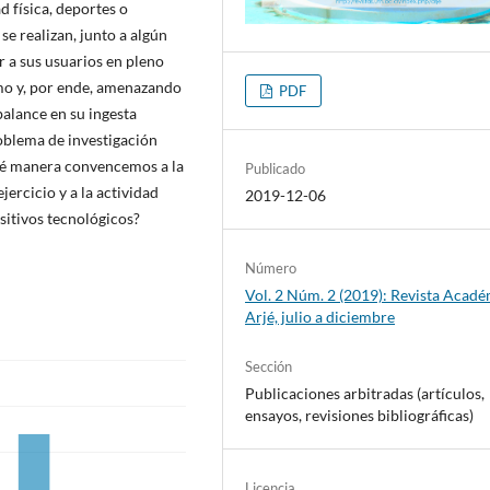
d física, deportes o
 se realizan, junto a algún
r a sus usuarios en pleno
mo y, por ende, amenazando
PDF
balance en su ingesta
oblema de investigación
qué manera convencemos a la
Publicado
ercicio y a la actividad
2019-12-06
sitivos tecnológicos?
Número
Vol. 2 Núm. 2 (2019): Revista Acad
Arjé, julio a diciembre
Sección
Publicaciones arbitradas (artículos,
ensayos, revisiones bibliográficas)
Licencia