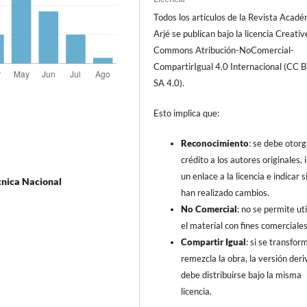
Todos los artículos de la Revista Acad
Arjé se publican bajo la licencia Creativ
Commons Atribución-NoComercial-
CompartirIgual 4.0 Internacional (CC 
SA 4.0).
Esto implica que:
Reconocimiento
: se debe otorg
crédito a los autores originales, i
un enlace a la licencia e indicar s
cnica Nacional
han realizado cambios.
No Comercial
: no se permite uti
el material con fines comerciales
Compartir Igual
: si se transfor
remezcla la obra, la versión der
debe distribuirse bajo la misma
licencia.