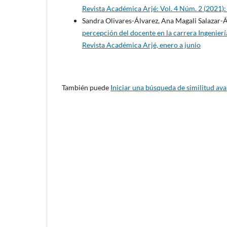
Revista Académica Arjé: Vol. 4 Núm. 2 (2021):
Sandra Olivares-Álvarez, Ana Magali Salazar-Á
percepción del docente en la carrera Ingenier
Revista Académica Arjé, enero a junio
También puede
Iniciar una búsqueda de similitud av