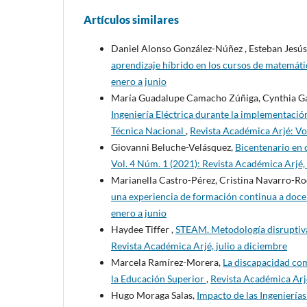
Artículos similares
Daniel Alonso González-Núñez , Esteban Jesú
aprendizaje híbrido en los cursos de matemát
enero a junio
María Guadalupe Camacho Zúñiga, Cynthia Ga
Ingeniería Eléctrica durante la implementación
Técnica Nacional
,
Revista Académica Arjé: Vol
Giovanni Beluche-Velásquez,
Bicentenario en 
Vol. 4 Núm. 1 (2021): Revista Académica Arjé,
Marianella Castro-Pérez, Cristina Navarro-Ro
una experiencia de formación continua a doc
enero a junio
Haydee Tiffer ,
STEAM. Metodología disruptiva
Revista Académica Arjé, julio a diciembre
Marcela Ramírez-Morera,
La discapacidad co
la Educación Superior
,
Revista Académica Arjé
Hugo Moraga Salas,
Impacto de las Ingenierías