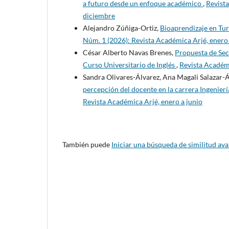
a futuro desde un enfoque académico
,
Revista
diciembre
Alejandro Zúñiga-Ortiz,
Bioaprendizaje en Tur
Núm. 1 (2026): Revista Académica Arjé, enero 
César Alberto Navas Brenes,
Propuesta de Sec
Curso Universitario de Inglés
,
Revista Académi
Sandra Olivares-Álvarez, Ana Magali Salazar-Á
percepción del docente en la carrera Ingenier
Revista Académica Arjé, enero a junio
También puede
Iniciar una búsqueda de similitud av