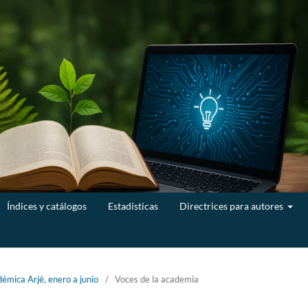
Índices y catálogos
Estadísticas
Directrices para autores
émica Arjé, enero a junio
/
Voces de la academia