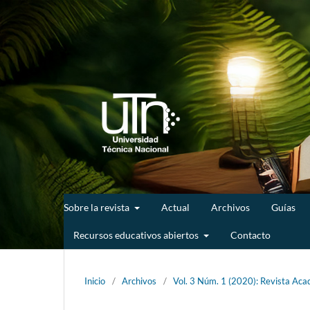
Sobre la revista
Actual
Archivos
Guías
Recursos educativos abiertos
Contacto
Inicio
/
Archivos
/
Vol. 3 Núm. 1 (2020): Revista Acad