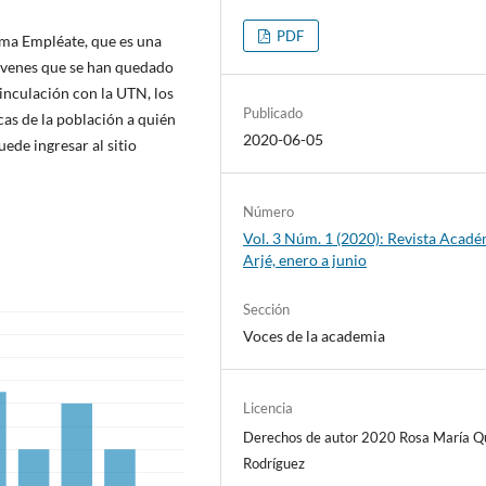
PDF
ama Empléate, que es una
 jóvenes que se han quedado
inculación con la UTN, los
Publicado
cas de la población a quién
2020-06-05
ede ingresar al sitio
Número
Vol. 3 Núm. 1 (2020): Revista Acad
Arjé, enero a junio
Sección
Voces de la academia
Licencia
Derechos de autor 2020 Rosa María Q
Rodríguez