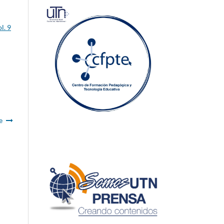
l. 9
e