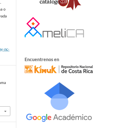
.
ma o
ivada
by-nc-
Encuentrenos en
rama