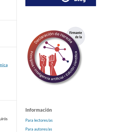
émica
Información
uirós
Para lectores/as
Para autores/as