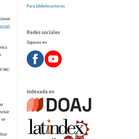
Para bibliotecarios/as
cional
rcial-
Redes sociales
Síganos en
émica
e
BY-NC-
Indexada en
ar
ncluir
i se
lizar