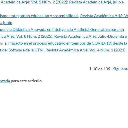
 Académica Arjé: Vol. 5 Núm. 2 (2022): Revista Académica Arjé, julio a
ismo: integrando educación y sostenibilidad
,
Revista Académica Arjé: Vo
a junio
uencia Didáctica Apoyada en Inteligencia Artificial Generativa para un
ca Arjé: Vol. 8 Núm. 2 (2025): Revista Académica Arjé. Julio-Diciembre
vila,
Impacto en el proceso educativo en tiempos de COVID-19: desde la
ía del Software de la UTN
,
Revista Académica Arjé: Vol. 4 Núm. 1 (2021):
1-10 de 109
Siguient
anzada
para este artículo.