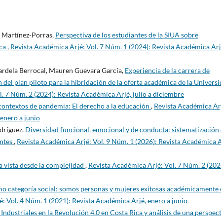
s Martínez-Porras,
Perspectiva de los estudiantes de la SIUA sobre
ica
,
Revista Académica Arjé: Vol. 7 Núm. 1 (2024): Revista Académica Arj
rdela Berrocal, Mauren Guevara García,
Experiencia de la carrera de
 del plan piloto para la hibridación de la oferta académica de la Univers
. 7 Núm. 2 (2024): Revista Académica Arjé, julio a diciembre
contextos de pandemia: El derecho a la educación
,
Revista Académica Ar
 enero a junio
dríguez,
Diversidad funcional, emocional y de conducta: sistematización
entes
,
Revista Académica Arjé: Vol. 9 Núm. 1 (2026): Revista Académica A
 vista desde la complejidad
,
Revista Académica Arjé: Vol. 7 Núm. 2 (202
mo categoría social: somos personas y mujeres exitosas académicamente
: Vol. 4 Núm. 1 (2021): Revista Académica Arjé, enero a junio
 Industriales en la Revolución 4.0 en Costa Rica y análisis de una perspec