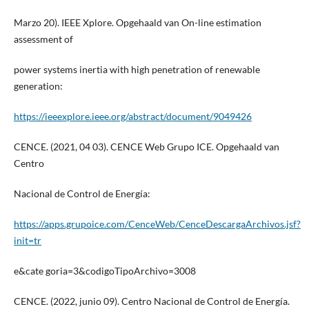
Marzo 20). IEEE Xplore. Opgehaald van On-line estimation
assessment of
power systems inertia with high penetration of renewable
generation:
https://ieeexplore.ieee.org/abstract/document/9049426
CENCE. (2021, 04 03). CENCE Web Grupo ICE. Opgehaald van
Centro
Nacional de Control de Energía:
https://apps.grupoice.com/CenceWeb/CenceDescargaArchivos.jsf?
init=tr
e&cate goria=3&codigoTipoArchivo=3008
CENCE. (2022, junio 09). Centro Nacional de Control de Energía.