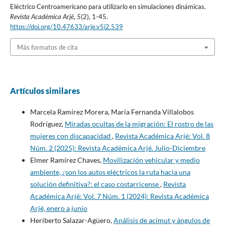
Eléctrico Centroamericano para utilizarlo en simulaciones dinámicas.
Revista Académica Arjé
,
5
(2), 1-45.
https://doi.org/10.47633/arje.v5i2.539
Más formatos de cita
Artículos similares
Marcela Ramírez Morera, María Fernanda Villalobos
Rodríguez,
Miradas ocultas de la migración: El rostro de las
mujeres con discapacidad
,
Revista Académica Arjé: Vol. 8
Núm. 2 (2025): Revista Académica Arjé. Julio-Diciembre
Elmer Ramírez Chaves,
Movilización vehicular y medio
ambiente, ¿son los autos eléctricos la ruta hacia una
solución definitiva?: el caso costarricense
,
Revista
Académica Arjé: Vol. 7 Núm. 1 (2024): Revista Académica
Arjé, enero a junio
Heriberto Salazar-Agüero,
Análisis de acimut y ángulos de