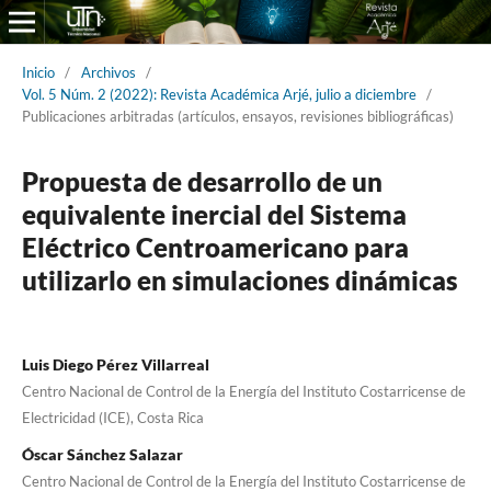
Inicio
/
Archivos
/
Vol. 5 Núm. 2 (2022): Revista Académica Arjé, julio a diciembre
/
Publicaciones arbitradas (artículos, ensayos, revisiones bibliográficas)
Propuesta de desarrollo de un
equivalente inercial del Sistema
Eléctrico Centroamericano para
utilizarlo en simulaciones dinámicas
Luis Diego Pérez Villarreal
Centro Nacional de Control de la Energía del Instituto Costarricense de
Electricidad (ICE), Costa Rica
Óscar Sánchez Salazar
Centro Nacional de Control de la Energía del Instituto Costarricense de