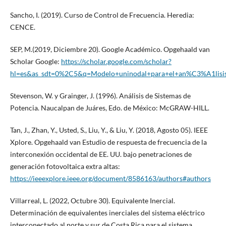
Sancho, I. (2019). Curso de Control de Frecuencia. Heredia:
CENCE.
SEP, M.(2019, Diciembre 20). Google Académico. Opgehaald van
Scholar Google:
https://scholar.google.com/scholar?
hl=es&as_sdt=0%2C5&q=Modelo+uninodal+para+el+an%C3%A1lisis
Stevenson, W. y Grainger, J. (1996). Análisis de Sistemas de
Potencia. Naucalpan de Juáres, Edo. de México: McGRAW-HILL.
Tan, J., Zhan, Y., Usted, S., Liu, Y., & Liu, Y. (2018, Agosto 05). IEEE
Xplore. Opgehaald van Estudio de respuesta de frecuencia de la
interconexión occidental de EE. UU. bajo penetraciones de
generación fotovoltaica extra altas:
https://ieeexplore.ieee.org/document/8586163/authors#authors
Villarreal, L. (2022, Octubre 30). Equivalente Inercial.
Determinación de equivalentes inerciales del sistema eléctrico
interconectado al norte y sur de Costa Rica para el sistema