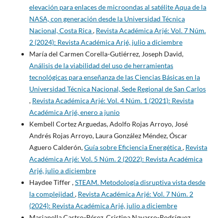
elevación para enlaces de microondas al satélite Aqua de la
NASA, con generación desde la Universidad Técnica
Nacional, Costa Rica
,
Revista Académica Arjé: Vol. 7 Núm.
2 (2024): Revista Académica Arjé, julio a diciembre
María del Carmen Corella-Gutiérrez, Joseph David,
Análisis de la viabilidad del uso de herramientas
tecnológicas para enseñanza de las Ciencias Básicas en la
Universidad Técnica Nacional, Sede Regional de San Carlos
,
Revista Académica Arjé: Vol. 4 Núm. 1 (2021): Revista
Académica Arjé, enero a junio
Kembell Cortez Arguedas, Adolfo Rojas Arroyo, José
Andrés Rojas Arroyo, Laura González Méndez, Óscar
Aguero Calderón,
Guía sobre Eficiencia Energética
,
Revista
Académica Arjé: Vol. 5 Núm. 2 (2022): Revista Académica
Arjé, julio a diciembre
Haydee Tiffer ,
STEAM. Metodología disruptiva vista desde
la complejidad
,
Revista Académica Arjé: Vol. 7 Núm. 2
(2024): Revista Académica Arjé, julio a diciembre
Marianella Castro-Pérez, Cristina Navarro-Rodríguez,