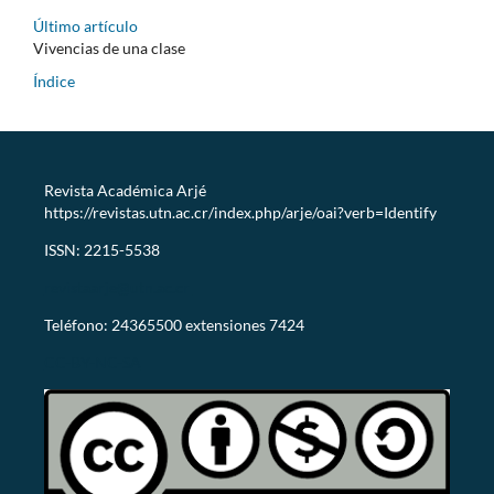
Último artículo
Vivencias de una clase
Índice
Revista Académica Arjé
https://revistas.utn.ac.cr/index.php/arje/oai?verb=Identify
ISSN: 2215-5538
revistaarje@utn.ac.cr
Teléfono: 24365500 extensiones 7424
CC-BY-NC-SA