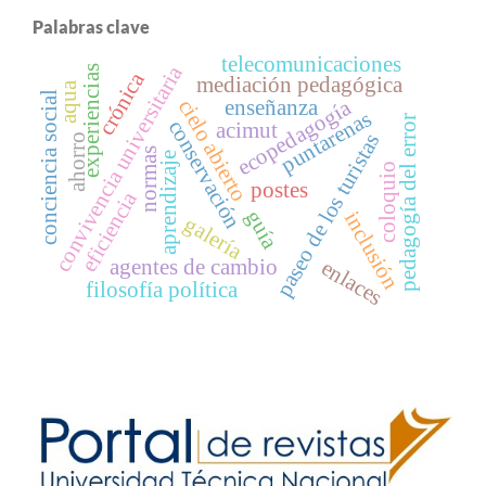
Palabras clave
telecomunicaciones
convivencia universitaria
experiencias
crónica
mediación pedagógica
aqua
conciencia social
cielo abierto
ecopedagogía
enseñanza
puntarenas
pedagogía del error
conservación
acimut
paseo de los turistas
ahorro
normas
aprendizaje
coloquio
postes
eficiencia
guía
inclusión
galería
agentes de cambio
enlaces
filosofía política