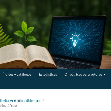
Índices y catálogos
Estadísticas
Directrices para autores
émica Arjé, julio a diciembre
/
bliográficas)