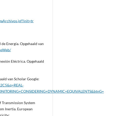
Archivos.jsf?init=tr
l de Energía. Opgehaald van
nceWeb/
onexión Eléctrica. Opgehaald
haald van Scholar Google:
=0%2C5&q=REAL-
NITORING+CONSIDERING+DYNAMIC+EQUIVALENTS&btnG=
f Transmission System
tem Inertia. European
icity: