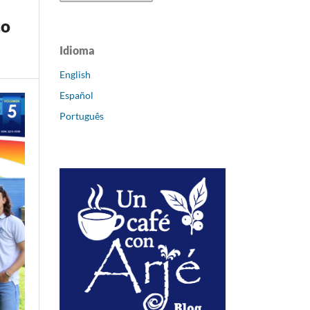
co
Idioma
English
Español
Português