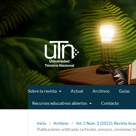
Sobre la revista
Actual
Archivos
Guías
Recursos educativos abiertos
Contacto
Inicio
/
Archivos
/
Vol. 5 Núm. 2 (2022): Revista Acad
Publicaciones arbitradas (artículos, ensayos, revisiones bi