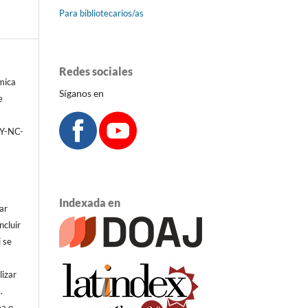
Para bibliotecarios/as
Redes sociales
émica
Síganos en
e
BY-NC-
Indexada en
ar
ncluir
i se
lizar
.
ma o