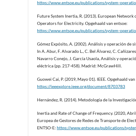
https://www.entsoe.eu/publications/system-operatio
Future System Inertia, R. (2013). European Network 
Operators for Electricity. Opgehaald van entsoe:
https://www.entsoe.eu/publications/system-operatio
Gómez Expósito, A. (2002). Análisis y operación de si
In A. Abur, F. Alvarado L., C. Bel Álvarez, C. Cañizares,
Navarro Conejo, J. García Usaola, Análisis y operaci
eléctrica (pp. 217-458). Madrid: McGrawHill.
Guowei Cai, P. (2019, Mayo 01). IEEE. Opgehaald van
https://ieeexplore.ieee.org/document/8703783
Hernández, R. (2014). Metodología de la Investigaci
Inertia and Rate of Change of Frequency. (2020, Abri
Europea de Gestores de Redes de Transporte de Elec
ENTSO-E:
https://www.entsoe.eu/publications/syste