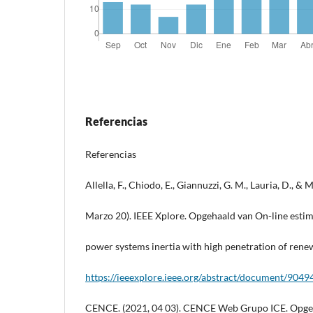
Referencias
Referencias
Allella, F., Chiodo, E., Giannuzzi, G. M., Lauria, D., & 
Marzo 20). IEEE Xplore. Opgehaald van On-line esti
power systems inertia with high penetration of rene
https://ieeexplore.ieee.org/abstract/document/9049
CENCE. (2021, 04 03). CENCE Web Grupo ICE. Opge