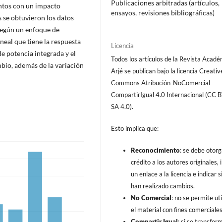
Publicaciones arbitradas (artículos,
ntos con un impacto
ensayos, revisiones bibliográficas)
s se obtuvieron los datos
según un enfoque de
ineal que tiene la respuesta
Licencia
de potencia integrada y el
Todos los artículos de la Revista Acad
bio, además de la variación
Arjé se publican bajo la licencia Creativ
Commons Atribución-NoComercial-
CompartirIgual 4.0 Internacional (CC 
SA 4.0).
Esto implica que:
Reconocimiento
: se debe otorg
crédito a los autores originales, i
un enlace a la licencia e indicar s
han realizado cambios.
No Comercial
: no se permite uti
el material con fines comerciales
Compartir Igual
: si se transfor