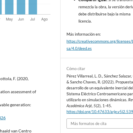
remezcla la obra, la versión der
debe distribuirse bajo la misma
licencia.
Más información en:
https://creativecommons.org/licenses/
sa/4.0/deed.es
Cómo citar
Pérez Villarreal, L. D., Sánchez Salazar,
Mottola, F. (2020,
& Sancho Chaves, R. (2022). Propuesta
desarrollo de un equivalente inercial de
mation assessment of
Sistema Eléctrico Centroamericano pa
utilizarlo en simulaciones dinámicas.
Re
wable generation:
Académica Arjé
,
5
(2), 1-45.
https://doi.org/10.47633/arje.v5i2.53
426
Más formatos de cita
haald van Centro