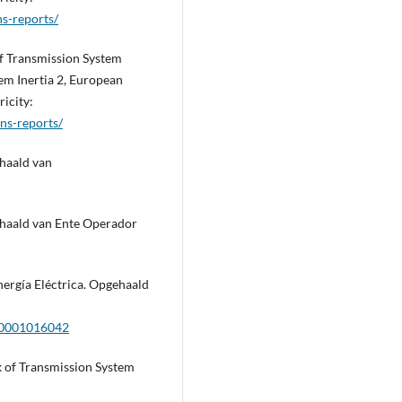
s-reports/
f Transmission System
em Inertia 2, European
icity:
ns-reports/
ehaald van
ehaald van Ente Operador
Energía Eléctrica. Opgehaald
00001016042
k of Transmission System