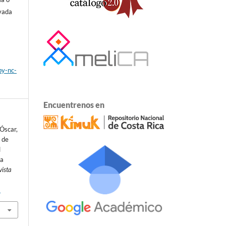
ivada
by-nc-
Encuentrenos en
 Óscar,
 de
l
ra
vista
9