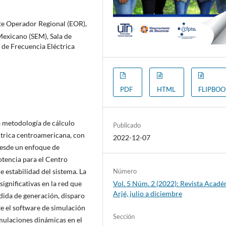
nte Operador Regional (EOR),
Mexicano (SEM), Sala de
de Frecuencia Eléctrica
PDF
HTML
FLIPBO
na metodología de cálculo
Publicado
éctrica centroamericana, con
2022-12-07
 desde un enfoque de
otencia para el Centro
Número
 estabilidad del sistema. La
Vol. 5 Núm. 2 (2022): Revista Acad
ignificativas en la red que
Arjé, julio a diciembre
rdida de generación, disparo
e el software de simulación
Sección
mulaciones dinámicas en el