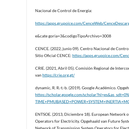
Nacional de Control de Energía:
https://apps.grupoice.com/CenceWeb/CenceDescarga
e&cate goria=3&codigoTipoArchivo=3008
CENCE. (2022, junio 09). Centro Nacional de Contro
Sitio Oficial CENCE:
https://apps.grupoice.com/Ce
CRIE. (2021, Abril 05). Comisión Regional de Interc
van
https://crie.org.gt/
dynamic, R. R.-t.-b. (2019). Google Académico. Opge
https://scholar.google.com/scholar?hl=es&as_sdt
TIME+PMUBASED+POWER+SYSTEM+INERTIA+MO
ENTSOE. (2013, Diciembre 18). European Network o
Operators for Electricity. Opgehaald van Future Sys
Network of Transmission System Operators for Electr