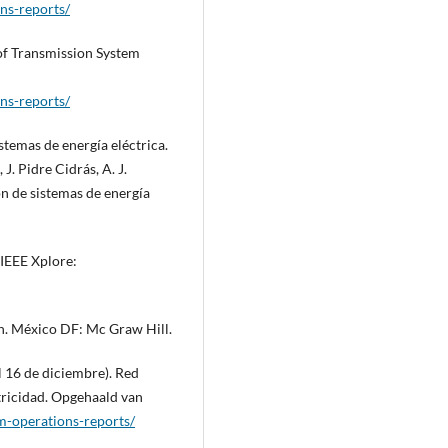
ns-reports/
of Transmission System
ns-reports/
stemas de energía eléctrica.
 J. Pidre Cidrás, A. J.
ón de sistemas de energía
 IEEE Xplore:
ón. México DF: Mc Graw Hill.
l 16 de diciembre). Red
tricidad. Opgehaald van
m-operations-reports/