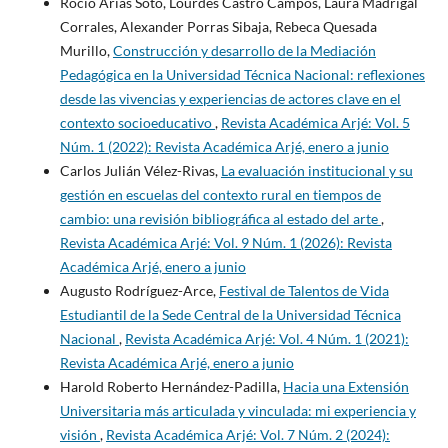
Rocío Arias Soto, Lourdes Castro Campos, Laura Madrigal
Corrales, Alexander Porras Sibaja, Rebeca Quesada
Murillo,
Construcción y desarrollo de la Mediación
Pedagógica en la Universidad Técnica Nacional: reflexiones
desde las vivencias y experiencias de actores clave en el
contexto socioeducativo
,
Revista Académica Arjé: Vol. 5
Núm. 1 (2022): Revista Académica Arjé, enero a junio
Carlos Julián Vélez-Rivas,
La evaluación institucional y su
gestión en escuelas del contexto rural en tiempos de
cambio: una revisión bibliográfica al estado del arte
,
Revista Académica Arjé: Vol. 9 Núm. 1 (2026): Revista
Académica Arjé, enero a junio
Augusto Rodríguez-Arce,
Festival de Talentos de Vida
Estudiantil de la Sede Central de la Universidad Técnica
Nacional
,
Revista Académica Arjé: Vol. 4 Núm. 1 (2021):
Revista Académica Arjé, enero a junio
Harold Roberto Hernández-Padilla,
Hacia una Extensión
Universitaria más articulada y vinculada: mi experiencia y
visión
,
Revista Académica Arjé: Vol. 7 Núm. 2 (2024):