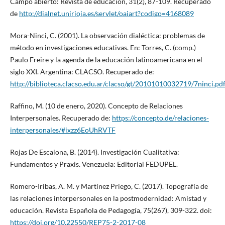
Campo abierto: Revista de educación, 31(2), 87-109. Recuperado
de
http://dialnet.unirioja.es/servlet/oaiart?codigo=4168089
Mora-Ninci, C. (2001). La observación dialéctica: problemas de
método en investigaciones educativas. En: Torres, C. (comp.)
Paulo Freire y la agenda de la educación latinoamericana en el
siglo XXI. Argentina: CLACSO. Recuperado de:
http://biblioteca.clacso.edu.ar/clacso/gt/20101010032719/7ninci.pd
Raffino, M. (10 de enero, 2020). Concepto de Relaciones
Interpersonales. Recuperado de:
https://concepto.de/relaciones-
interpersonales/#ixzz6EoUhRVTF
Rojas De Escalona, B. (2014). Investigación Cualitativa:
Fundamentos y Praxis. Venezuela: Editorial FEDUPEL.
Romero-Iribas, A. M. y Martínez Priego, C. (2017). Topografía de
las relaciones interpersonales en la postmodernidad: Amistad y
educación. Revista Española de Pedagogía, 75(267), 309-322. doi:
https://doi.org/10.22550/REP75-2-2017-08