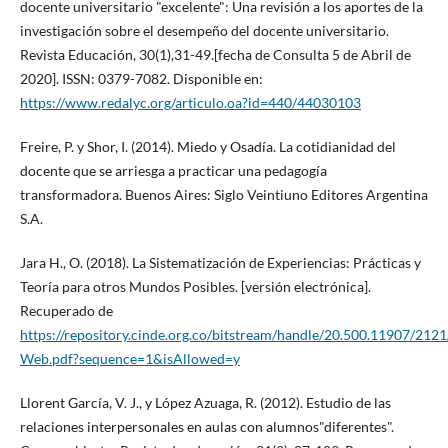
docente universitario "excelente": Una revisión a los aportes de la
investigación sobre el desempeño del docente universitario.
Revista Educación, 30(1),31-49.[fecha de Consulta 5 de Abril de
2020]. ISSN: 0379-7082. Disponible en:
https://www.redalyc.org/articulo.oa?id=440/44030103
Freire, P. y Shor, I. (2014). Miedo y Osadía. La cotidianidad del
docente que se arriesga a practicar una pedagogía
transformadora. Buenos Aires: Siglo Veintiuno Editores Argentina
S.A.
Jara H., O. (2018). La Sistematización de Experiencias: Prácticas y
Teoría para otros Mundos Posibles. [versión electrónica].
Recuperado de
https://repository.cinde.org.co/bitstream/handle/20.500.11907/21
Web.pdf?sequence=1&isAllowed=y
Llorent García, V. J., y López Azuaga, R. (2012). Estudio de las
relaciones interpersonales en aulas con alumnos"diferentes".