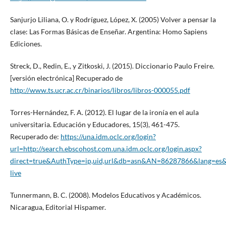
Sanjurjo Liliana, O. y Rodríguez, López, X. (2005) Volver a pensar la
clase: Las Formas Básicas de Enseñar. Argentina: Homo Sapiens
Ediciones.
Streck, D., Redin, E., y Zitkoski, J. (2015). Diccionario Paulo Freire.
[versión electrónica] Recuperado de
http://www.ts.ucr.ac.cr/binarios/libros/libros-000055.pdf
Torres-Hernández, F. A. (2012). El lugar de la ironía en el aula
universitaria. Educación y Educadores, 15(3), 461-475.
Recuperado de:
https://una.idm.oclc.org/login?
url=http://search.ebscohost.com.una.idm.oclc.org/login.aspx?
direct=true&AuthType=ip,uid,url&db=asn&AN=86287866&lang=es&s
live
Tunnermann, B. C. (2008). Modelos Educativos y Académicos.
Nicaragua, Editorial Hispamer.