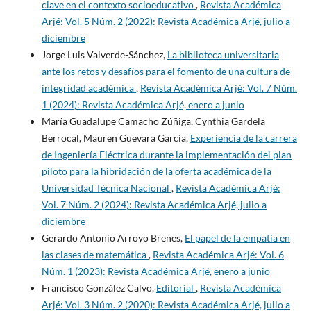
clave en el contexto socioeducativo
,
Revista Académica
Arjé: Vol. 5 Núm. 2 (2022): Revista Académica Arjé, julio a
diciembre
Jorge Luis Valverde-Sánchez,
La biblioteca universitaria
ante los retos y desafíos para el fomento de una cultura de
integridad académica
,
Revista Académica Arjé: Vol. 7 Núm.
1 (2024): Revista Académica Arjé, enero a junio
María Guadalupe Camacho Zúñiga, Cynthia Gardela
Berrocal, Mauren Guevara García,
Experiencia de la carrera
de Ingeniería Eléctrica durante la implementación del plan
piloto para la hibridación de la oferta académica de la
Universidad Técnica Nacional
,
Revista Académica Arjé:
Vol. 7 Núm. 2 (2024): Revista Académica Arjé, julio a
diciembre
Gerardo Antonio Arroyo Brenes,
El papel de la empatía en
las clases de matemática
,
Revista Académica Arjé: Vol. 6
Núm. 1 (2023): Revista Académica Arjé, enero a junio
Francisco González Calvo,
Editorial
,
Revista Académica
Arjé: Vol. 3 Núm. 2 (2020): Revista Académica Arjé, julio a