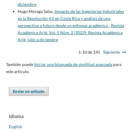
diciembre
Hugo Moraga Salas,
Impacto de las Ingenierías Industriales
en la Revolución 4.0 en Costa Rica y análisis de una
perspectiva a futuro desde un enfoque académico
,
Revista
Académica Arjé: Vol. 5 Núm. 2 (2022): Revista Académica
Arjé, julio a diciembre
1-10 de 145
Siguiente
También puede
Iniciar una búsqueda de similitud avanzada
para
este artículo.
Enviar un artículo
Idioma
English