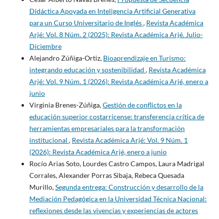
Didáctica Apoyada en Inteligencia Artificial Generativa
para un Curso Universitario de Inglés
,
Revista Académica
Arjé: Vol. 8 Núm. 2 (2025): Revista Académica Arjé. Julio-
Diciembre
Alejandro Zúñiga-Ortiz,
Bioaprendizaje en Turismo:
integrando educación y sostenibilidad
,
Revista Académica
Arjé: Vol. 9 Núm. 1 (2026): Revista Académica Arjé, enero a
junio
Virginia Brenes-Zúñiga,
Gestión de conflictos en la
educación superior costarricense: transferencia crítica de
herramientas empresariales para la transformación
institucional
,
Revista Académica Arjé: Vol. 9 Núm. 1
(2026): Revista Académica Arjé, enero a junio
Rocío Arias Soto, Lourdes Castro Campos, Laura Madrigal
Corrales, Alexander Porras Sibaja, Rebeca Quesada
Murillo,
Segunda entrega: Construcción y desarrollo de la
Mediación Pedagógica en la Universidad Técnica Nacional:
reflexiones desde las vivencias y experiencias de actores