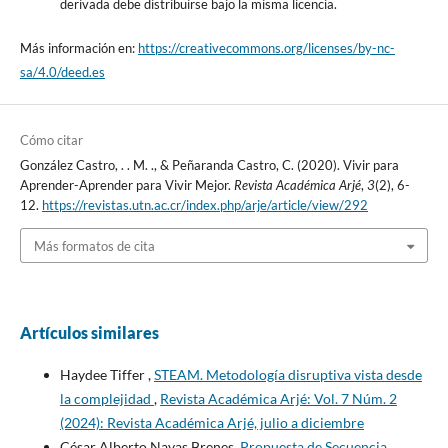
derivada debe distribuirse bajo la misma licencia.
Más información en:
https://creativecommons.org/licenses/by-nc-
sa/4.0/deed.es
Cómo citar
González Castro, . . M. ., & Peñaranda Castro, C. (2020). Vivir para
Aprender-Aprender para Vivir Mejor.
Revista Académica Arjé
,
3
(2), 6-
12.
https://revistas.utn.ac.cr/index.php/arje/article/view/292
Más formatos de cita
Artículos similares
Haydee Tiffer ,
STEAM. Metodología disruptiva vista desde
la complejidad
,
Revista Académica Arjé: Vol. 7 Núm. 2
(2024): Revista Académica Arjé, julio a diciembre
César Alberto Navas Brenes,
Propuesta de Secuencia