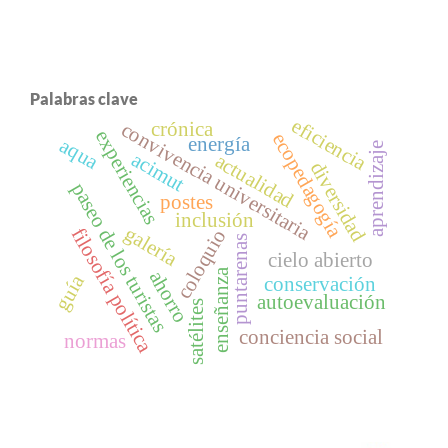
Palabras clave
eficiencia
convivencia universitaria
crónica
experiencias
ecopedagogía
energía
aqua
aprendizaje
acimut
actualidad
diversidad
paseo de los turistas
postes
inclusión
galería
filosofía política
coloquio
puntarenas
cielo abierto
ahorro
enseñanza
guía
conservación
autoevaluación
satélites
conciencia social
normas