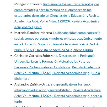
Monge Poltronieri,
Inclusión de los recursos tecnológicos
como estrategia para la mejora en el quehacer de los
estudiantes de grado en Ciencias de la Educación
,
Revista
Académica Arjé: Vol. 6 Núm. 1 (2023): Revista Académica
Arjé, enero a junio
Marcela Ramírez-Morera,
La discapacidad como categoría
social: somos personas y mujeres exitosas académicamente
en la Educación Superior
,
Revista Académica Arjé: Vol. 4
Núm. 1 (2021): Revista Académica Arjé, enero a junio
Christian Corrales Solórzano,
Desafíos de la Pedagogía
Universitaria en la Formación Actual de las Futuras
Personas Profesionales en Costa Rica
,
Revista Académica
Arjé: Vol. 4 Núm. 2 (2021): Revista Académica Arjé, julio a
diciembre
Alejandro Zúñiga-Ortiz,
Bioaprendizaje en Turismo:
integrando educación y sostenibilidad
,
Revista Académica
Arjé: Vol. 9 Núm. 1 (2026): Revista Académica Arjé, enero a
junio