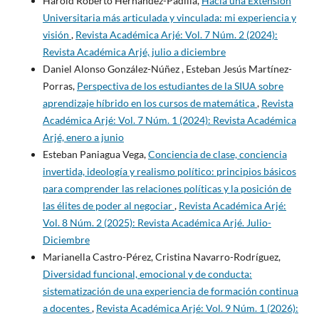
Harold Roberto Hernández-Padilla,
Hacia una Extensión
Universitaria más articulada y vinculada: mi experiencia y
visión
,
Revista Académica Arjé: Vol. 7 Núm. 2 (2024):
Revista Académica Arjé, julio a diciembre
Daniel Alonso González-Núñez , Esteban Jesús Martínez-
Porras,
Perspectiva de los estudiantes de la SIUA sobre
aprendizaje híbrido en los cursos de matemática
,
Revista
Académica Arjé: Vol. 7 Núm. 1 (2024): Revista Académica
Arjé, enero a junio
Esteban Paniagua Vega,
Conciencia de clase, conciencia
invertida, ideología y realismo político: principios básicos
para comprender las relaciones políticas y la posición de
las élites de poder al negociar
,
Revista Académica Arjé:
Vol. 8 Núm. 2 (2025): Revista Académica Arjé. Julio-
Diciembre
Marianella Castro-Pérez, Cristina Navarro-Rodríguez,
Diversidad funcional, emocional y de conducta:
sistematización de una experiencia de formación continua
a docentes
,
Revista Académica Arjé: Vol. 9 Núm. 1 (2026):