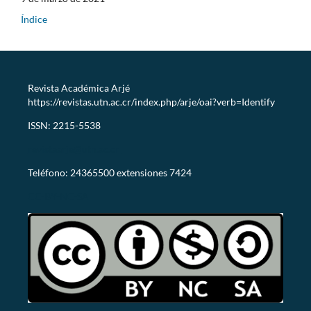
Índice
Revista Académica Arjé
https://revistas.utn.ac.cr/index.php/arje/oai?verb=Identify
ISSN: 2215-5538
revistaarje@utn.ac.cr
Teléfono: 24365500 extensiones 7424
CC-BY-NC-SA