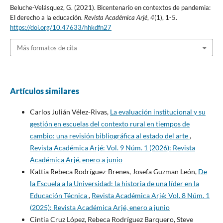
Beluche-Velásquez, G. (2021). Bicentenario en contextos de pandemia:
El derecho a la educación.
Revista Académica Arjé
,
4
(1), 1-5.
https://doi.org/10.47633/hhkdfn27
Más formatos de cita
Artículos similares
Carlos Julián Vélez-Rivas,
La evaluación institucional y su
gestión en escuelas del contexto rural en tiempos de
cambio: una revisión bibliográfica al estado del arte
,
Revista Académica Arjé: Vol. 9 Núm. 1 (2026): Revista
Académica Arjé, enero a junio
Kattia Rebeca Rodríguez-Brenes, Josefa Guzman León,
De
la Escuela a la Universidad: la historia de una líder en la
Educación Técnica
,
Revista Académica Arjé: Vol. 8 Núm. 1
(2025): Revista Académica Arjé, enero a junio
Cintia Cruz López, Rebeca Rodríguez Barquero, Steve