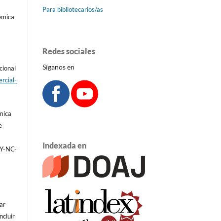
Para bibliotecarios/as
émica
Redes sociales
Síganos en
cional
rcial-
émica
e
Indexada en
BY-NC-
ar
ncluir