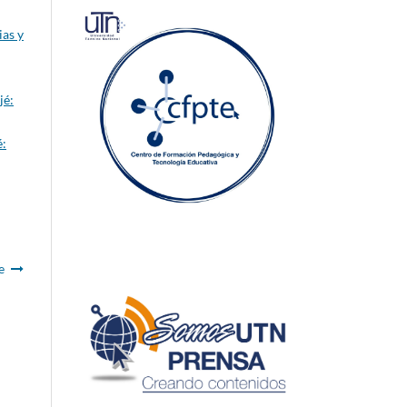
ias y
jé:
é:
e