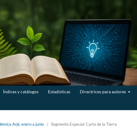
Índices y catálogos
Estadísticas
Directrices para autores
émica Arjé, enero a junio
/
Segmento Especial: Carta de la Tierra