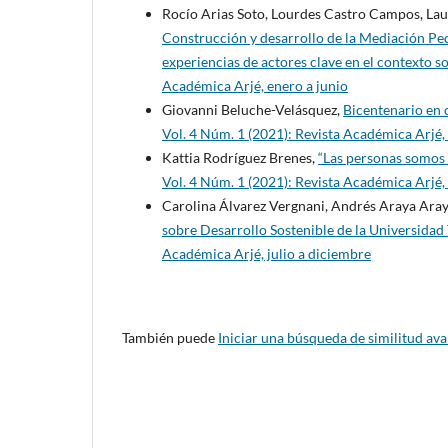
Rocío Arias Soto, Lourdes Castro Campos, Lau
Construcción y desarrollo de la Mediación Ped
experiencias de actores clave en el contexto 
Académica Arjé, enero a junio
Giovanni Beluche-Velásquez,
Bicentenario en 
Vol. 4 Núm. 1 (2021): Revista Académica Arjé,
Kattia Rodríguez Brenes,
“Las personas somos
Vol. 4 Núm. 1 (2021): Revista Académica Arjé,
Carolina Álvarez Vergnani, Andrés Araya Ara
sobre Desarrollo Sostenible de la Universidad
Académica Arjé, julio a diciembre
También puede
Iniciar una búsqueda de similitud av