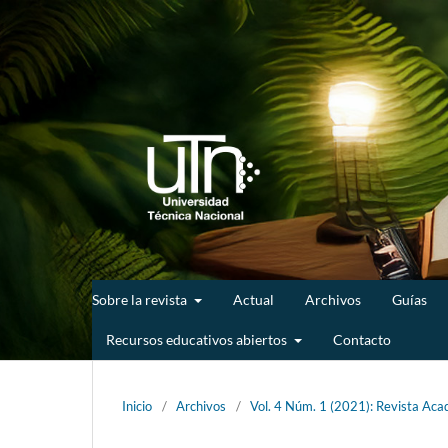
Sobre la revista
Actual
Archivos
Guías
Recursos educativos abiertos
Contacto
Inicio
/
Archivos
/
Vol. 4 Núm. 1 (2021): Revista Acad