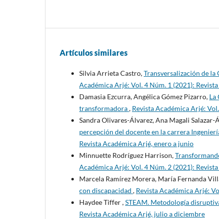
Artículos similares
Silvia Arrieta Castro,
Transversalización de la
Académica Arjé: Vol. 4 Núm. 1 (2021): Revista
Damasia Ezcurra, Angélica Gómez Pizarro,
La 
transformadora
,
Revista Académica Arjé: Vol.
Sandra Olivares-Álvarez, Ana Magali Salazar-Á
percepción del docente en la carrera Ingenier
Revista Académica Arjé, enero a junio
Minnuette Rodríguez Harrison,
Transformando 
Académica Arjé: Vol. 4 Núm. 2 (2021): Revista
Marcela Ramírez Morera, María Fernanda Vill
con discapacidad
,
Revista Académica Arjé: Vo
Haydee Tiffer ,
STEAM. Metodología disruptiva
Revista Académica Arjé, julio a diciembre