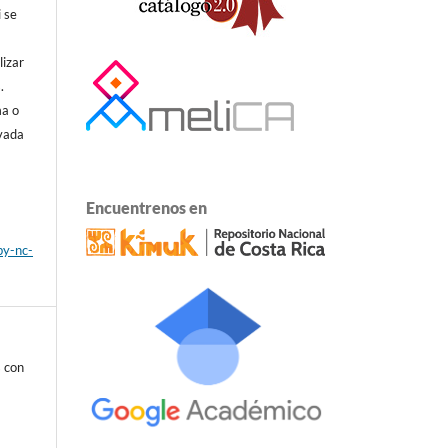
i se
lizar
.
ma o
ivada
Encuentrenos en
by-nc-
s con
.