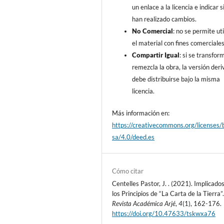
un enlace a la licencia e indicar s
han realizado cambios.
No Comercial
: no se permite uti
el material con fines comerciales
Compartir Igual
: si se transfor
remezcla la obra, la versión der
debe distribuirse bajo la misma
licencia.
Más información en:
https://creativecommons.org/licenses/
sa/4.0/deed.es
Cómo citar
Centelles Pastor, J. . (2021). Implicado
los Principios de “La Carta de la Tierra”
Revista Académica Arjé
,
4
(1), 162-176.
https://doi.org/10.47633/tskwxa76