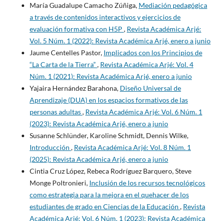
María Guadalupe Camacho Zúñiga,
Mediación pedagógica
a través de contenidos interactivos y ejercicios de
evaluación formativa con H5P
,
Revista Académica Arjé:
Vol. 5 Núm. 1 (2022): Revista Académica Arjé, enero a junio
Jaume Centelles Pastor,
Implicados con los Principios de
“La Carta de la Tierra”
,
Revista Académica Arjé: Vol. 4
Núm. 1 (2021): Revista Académica Arjé, enero a junio
Yajaira Hernández Barahona,
Diseño Universal de
Aprendizaje (DUA) en los espacios formativos de las
personas adultas
,
Revista Académica Arjé: Vol. 6 Núm. 1
(2023): Revista Académica Arjé, enero a junio
Susanne Schlünder, Karoline Schmidt, Dennis Wilke,
Introducción
,
Revista Académica Arjé: Vol. 8 Núm. 1
(2025): Revista Académica Arjé, enero a junio
Cintia Cruz López, Rebeca Rodríguez Barquero, Steve
Monge Poltronieri,
Inclusión de los recursos tecnológicos
como estrategia para la mejora en el quehacer de los
estudiantes de grado en Ciencias de la Educación
,
Revista
Académica Arjé: Vol. 6 Núm. 1 (2023): Revista Académica