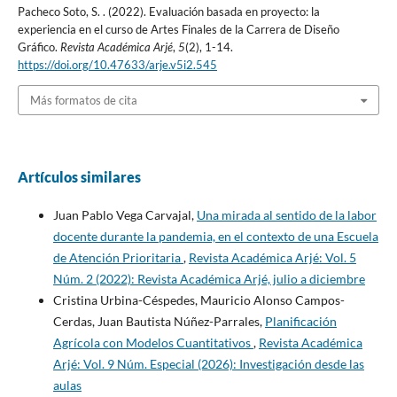
Pacheco Soto, S. . (2022). Evaluación basada en proyecto: la
experiencia en el curso de Artes Finales de la Carrera de Diseño
Gráfico.
Revista Académica Arjé
,
5
(2), 1-14.
https://doi.org/10.47633/arje.v5i2.545
Más formatos de cita
Artículos similares
Juan Pablo Vega Carvajal,
Una mirada al sentido de la labor
docente durante la pandemia, en el contexto de una Escuela
de Atención Prioritaria
,
Revista Académica Arjé: Vol. 5
Núm. 2 (2022): Revista Académica Arjé, julio a diciembre
Cristina Urbina-Céspedes, Mauricio Alonso Campos-
Cerdas, Juan Bautista Núñez-Parrales,
Planificación
Agrícola con Modelos Cuantitativos
,
Revista Académica
Arjé: Vol. 9 Núm. Especial (2026): Investigación desde las
aulas