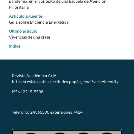
pandemia, en el contexto de una Escuela de Atención
Prioritaria
Artículo siguiente
Guía sobre Eficiencia Energética
Último artículo
Vivencias de una clase
Índice
Revista Académica Arjé
https://revistas.utn.ac.cr/index.php/arje/oai?verb=Identify
ISSN: 2215-5538
revistaarje@utn.ac.cr
Teléfono: 24365500 extensiones 7424
CC-BY-NC-SA