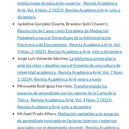
instituciones de educación superior
,
Revista Académica
Arjé: Vol. 6 Núm. 2 (2023): Revista Académica Arjé, julio a
diciembre
Jackeline González Duarte, Brandon Solís Chaverri,
Resolución de Casos como Estrategia de Mediación
Pedagógica para el Aprendizaje de la Administración
Electrónica de Documentos
,
Revista Académica Arjé: Vol.
4 Núm. 2 (2021): Revista Académica Arjé, julio a diciembre
Jorge Luis Valverde-Sánchez,
La biblioteca universitaria
ante los retos y desafíos para el fomento de una cultura de
integridad académica
,
Revista Académica Arjé: Vol. 7 Núm.
1 (2024): Revista Académica Arjé, enero a junio
Minnuette Rodríguez Harrison,
Transformando los
espacios de aprendizaje con los valores de la Carta de la
Tierra
,
Revista Académica Arjé: Vol. 4 Núm. 2 (2021):
Revista Académica Arjé, julio a diciembre
Michael Prado Alfaro,
Mediación pedagógica en espacios
de aprendizaje innovadores factores internos y externos
asociados con el desempeño docente
,
Revista Académica