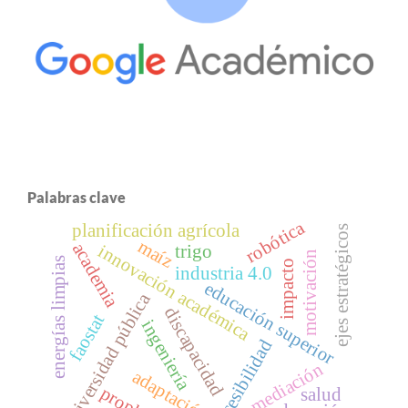
Palabras clave
robótica
planificación agrícola
ejes estratégicos
maíz
academia
innovación académica
trigo
motivación
energías limpias
impacto
industria 4.0
educación superior
universidad pública
discapacidad
faostat
ingeniería
accesibilidad
mediación
adaptación
prophet
salud