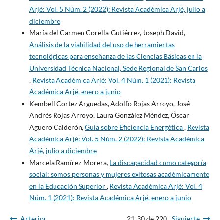
Arjé: Vol. 5 Núm. 2 (2022): Revista Académica Arjé, julio a
diciembre
María del Carmen Corella-Gutiérrez, Joseph David,
Análisis de la viabilidad del uso de herramientas
tecnológicas para enseñanza de las Ciencias Básicas en la
Universidad Técnica Nacional, Sede Regional de San Carlos
,
Revista Académica Arjé: Vol. 4 Núm. 1 (2021): Revista
Académica Arjé, enero a junio
Kembell Cortez Arguedas, Adolfo Rojas Arroyo, José
Andrés Rojas Arroyo, Laura González Méndez, Óscar
Aguero Calderón,
Guía sobre Eficiencia Energética
,
Revista
Académica Arjé: Vol. 5 Núm. 2 (2022): Revista Académica
Arjé, julio a diciembre
Marcela Ramírez-Morera,
La discapacidad como categoría
social: somos personas y mujeres exitosas académicamente
en la Educación Superior
,
Revista Académica Arjé: Vol. 4
Núm. 1 (2021): Revista Académica Arjé, enero a junio
Anterior
21-30 de 220
Siguiente