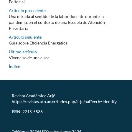
Editorial
Artículo precedente
Una mirada al sentido de la labor docente durante la
pandemia, en el contexto de una Escuela de Atención
Prioritaria
Artículo siguiente
Guía sobre Eficiencia Energética
Último artículo
Vivencias de una clase
Índice
Revista Académica Arjé
https://revistas.utn.ac.cr/index.php/arje/oai?verb=Identify
ISSN: 2215-5538
revistaarje@utn.ac.cr
Teléfono: 24365500 extensiones 7424