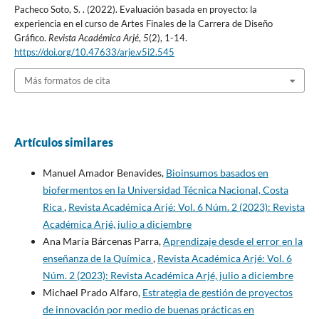
Pacheco Soto, S. . (2022). Evaluación basada en proyecto: la
experiencia en el curso de Artes Finales de la Carrera de Diseño
Gráfico.
Revista Académica Arjé
,
5
(2), 1-14.
https://doi.org/10.47633/arje.v5i2.545
Más formatos de cita
Artículos similares
Manuel Amador Benavides,
Bioinsumos basados en
biofermentos en la Universidad Técnica Nacional, Costa
Rica
,
Revista Académica Arjé: Vol. 6 Núm. 2 (2023): Revista
Académica Arjé, julio a diciembre
Ana María Bárcenas Parra,
Aprendizaje desde el error en la
enseñanza de la Química
,
Revista Académica Arjé: Vol. 6
Núm. 2 (2023): Revista Académica Arjé, julio a diciembre
Michael Prado Alfaro,
Estrategia de gestión de proyectos
de innovación por medio de buenas prácticas en