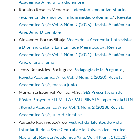
Académica Arjé, julio a diciembre
Ronaldo Rosales Mendoza,
Extensionismo universitario
¿expresión de amor por la humanidad o dominio?
,
Revista
Académica Arjé: Vol. 8 Núm. 2 (2025): Revista Académica
Arjé. Julio-Diciembre
Alexander Porras Sibaja,
Voces de la Academia. Entrevistas
a Dionisio Cabal y Luis Enrique Mejía Godoy
,
Revista
Académica Arjé: Vol. 4 Núm. 1 (2021): Revista Académica
Arjé, enero a junio
Jensy Benavides-Portuguez,
Pedagogía de la Pregunta
,
Revista Académica Arjé: Vol. 3 Núm. 1 (2020): Revista
Académica Arjé, enero a junio
Margarita Esquivel Porras, M.Sc.,
SES Presentación de
Póster Proyecto STEM - LASPAU- SINAES Experiencia UTN
,
Revista Académica Arjé: Vol. 1 Núm. 2 (2018): Revista
Académica Arjé, julio-diciembre
Augusto Rodríguez-Arce,
Festival de Talentos de Vida
Estudiantil de la Sede Central de la Universidad Técnica
Nacional
,
Revista Académica Arjé: Vol. 4 Núm. 1 (2021):