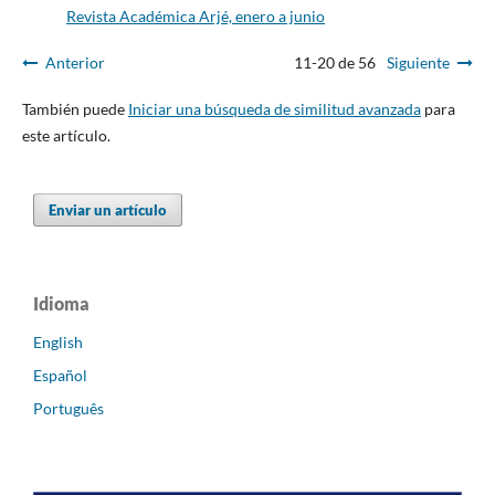
Revista Académica Arjé, enero a junio
Anterior
11-20 de 56
Siguiente
También puede
Iniciar una búsqueda de similitud avanzada
para
este artículo.
Enviar un artículo
Idioma
English
Español
Português