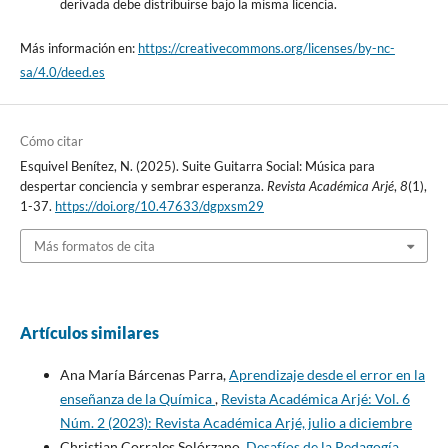
derivada debe distribuirse bajo la misma licencia.
Más información en:
https://creativecommons.org/licenses/by-nc-
sa/4.0/deed.es
Cómo citar
Esquivel Benítez, N. (2025). Suite Guitarra Social: Música para
despertar conciencia y sembrar esperanza.
Revista Académica Arjé
,
8
(1),
1-37.
https://doi.org/10.47633/dgpxsm29
Más formatos de cita
Artículos similares
Ana María Bárcenas Parra,
Aprendizaje desde el error en la
enseñanza de la Química
,
Revista Académica Arjé: Vol. 6
Núm. 2 (2023): Revista Académica Arjé, julio a diciembre
Christian Corrales Solórzano,
Desafíos de la Pedagogía