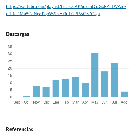
https://youtube.com/playlist?list=OLAK5uy_nLGJGoEZuDVAm-
o4_fcDMa8CdNgaJ2yWs&si=7fut7zPPwC37Oaju
Descargas
Referencias