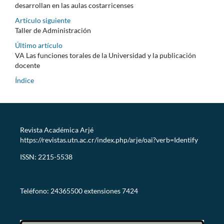
desarrollan en las aulas costarricenses
Artículo siguiente
Taller de Administración
Último artículo
VA Las funciones torales de la Universidad y la publicación
docente
Índice
Revista Académica Arjé
https://revistas.utn.ac.cr/index.php/arje/oai?verb=Identify
ISSN: 2215-5538
revistaarje@utn.ac.cr
Teléfono: 24365500 extensiones 7424
CC-BY-NC-SA