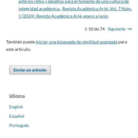
ante los retos y desafíos para el fomento de una cultura de
integridad académica
,
Revista Académica Arjé: Vol. 7 Núm.
1 (2024): Revista Académica Arjé, enero a junio
1-10 de 74
Siguiente
También puede
Iniciar una búsqueda de similitud avanzada
para
este artículo.
Enviar un artículo
Idioma
English
Español
Português