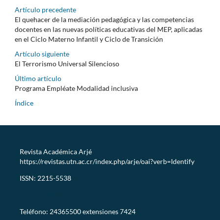
Artículo precedente
El quehacer de la mediación pedagógica y las competencias
docentes en las nuevas políticas educativas del MEP, aplicadas
en el Ciclo Materno Infantil y Ciclo de Transición
Artículo siguiente
El Terrorismo Universal Silencioso
Último artículo
Programa Empléate Modalidad inclusiva
Índice
Revista Académica Arjé
https://revistas.utn.ac.cr/index.php/arje/oai?verb=Identify
ISSN: 2215-5538
revistaarje@utn.ac.cr
Teléfono: 24365500 extensiones 7424