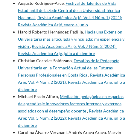
Augusto Rodríguez-Arce,
Festival de Talentos de Vida
Estudiantil de la Sede Central de la Universidad Técnica
Nacional
,
Revista Académica Arjé: Vol. 4 Núm. 1 (2021):
Revista Académica Arjé, enero a junio
Harold Roberto Hernández-Padilla,
Hacia una Extensión
Universitaria más articulada y vinculada: mi experiencia y
visión
,
Revista Académica Arjé: Vol. 7 Núm. 2 (2024):
Revista Académica Arjé, julio a diciembre
Christian Corrales Solórzano,
Desafíos de la Pedagogía
Universitaria en la Formación Actual de las Futuras
Personas Profesionales en Costa Rica
,
Revista Académica
Arjé: Vol. 4 Núm. 2 (2021): Revista Académica Arjé, julio a
diciembre
Michael Prado Alfaro,
Mediación pedagógica en espacios
de aprendizaje innovadores factores internos y externos
asociados con el desempeño docente
,
Revista Académica
Arjé: Vol. 5 Núm. 2 (2022): Revista Académica Arjé, julio a
diciembre
Carolina Álvarez Vergnani, Andrés Araya Araya, Marvin