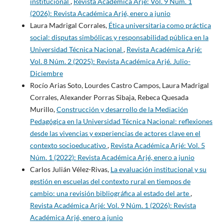
institucional
,
Revista Académica Arjé: Vol. 9 Núm. 1
(2026): Revista Académica Arjé, enero a junio
Laura Madrigal Corrales,
Ética universitaria como práctica
social: disputas simbólicas y responsabilidad pública en la
Universidad Técnica Nacional
,
Revista Académica Arjé:
Vol. 8 Núm. 2 (2025): Revista Académica Arjé. Julio-
Diciembre
Rocío Arias Soto, Lourdes Castro Campos, Laura Madrigal
Corrales, Alexander Porras Sibaja, Rebeca Quesada
Murillo,
Construcción y desarrollo de la Mediación
Pedagógica en la Universidad Técnica Nacional: reflexiones
desde las vivencias y experiencias de actores clave en el
contexto socioeducativo
,
Revista Académica Arjé: Vol. 5
Núm. 1 (2022): Revista Académica Arjé, enero a junio
Carlos Julián Vélez-Rivas,
La evaluación institucional y su
gestión en escuelas del contexto rural en tiempos de
cambio: una revisión bibliográfica al estado del arte
,
Revista Académica Arjé: Vol. 9 Núm. 1 (2026): Revista
Académica Arjé, enero a junio