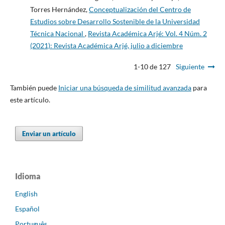
Torres Hernández,
Conceptualización del Centro de
Estudios sobre Desarrollo Sostenible de la Universidad
Técnica Nacional
,
Revista Académica Arjé: Vol. 4 Núm. 2
(2021): Revista Académica Arjé, julio a diciembre
1-10 de 127
Siguiente
También puede
Iniciar una búsqueda de similitud avanzada
para
este artículo.
Enviar un artículo
Idioma
English
Español
Português