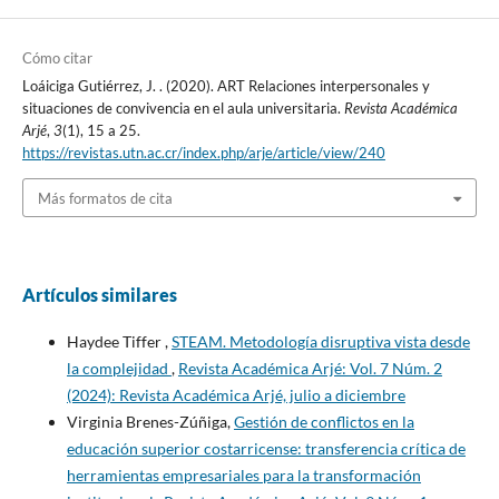
Cómo citar
Loáiciga Gutiérrez, J. . (2020). ART Relaciones interpersonales y
situaciones de convivencia en el aula universitaria.
Revista Académica
Arjé
,
3
(1), 15 a 25.
https://revistas.utn.ac.cr/index.php/arje/article/view/240
Más formatos de cita
Artículos similares
Haydee Tiffer ,
STEAM. Metodología disruptiva vista desde
la complejidad
,
Revista Académica Arjé: Vol. 7 Núm. 2
(2024): Revista Académica Arjé, julio a diciembre
Virginia Brenes-Zúñiga,
Gestión de conflictos en la
educación superior costarricense: transferencia crítica de
herramientas empresariales para la transformación