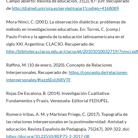
Campo abierto: Revista de educación, 31(2), 87-109. Recuperado
de
http://dialnet.unirioja.es/servlet/oaiart?codigo=4168089
Mora-Ninci, C. (2001). La observación dialéctica: problemas de
método en investigaciones educativas. En: Torres, C. (comp.)
Paulo Freire y la agenda de la educación latinoamericana en el
siglo XXI. Argentina: CLACSO. Recuperado de:
http://biblioteca.clacso.edu.ar/clacso/gt/20101010032719/7ninci.pd
Raffino, M. (10 de enero, 2020). Concepto de Relaciones
Interpersonales. Recuperado de:
https://concepto.de/relaciones-
interpersonales/#ixzz6EoUhRVTF
Rojas De Escalona, B. (2014). Investigación Cualitativa:
Fundamentos y Praxis. Venezuela: Editorial FEDUPEL.
Romero-Iribas, A. M. y Martínez Priego, C. (2017). Topografía de
las relaciones interpersonales en la postmodernidad: Amistad y
educación. Revista Española de Pedagogía, 75(267), 309-322. doi:
https://doi.org/10.22550/REP75-2-2017-08