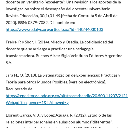
docente universitario "excelente": Una revisión a los aportes de la
investigación sobre el desempeño del docente universitario.
Revista Educación, 30(1),31-49.[fecha de Consulta 5 de Abril de
2020]. ISSN: 0379-7082. Disponible en:
https://www.redalyc.org/articulo.oa?id=440/44030103
Freire, P. y Shor, I. (2014). Miedo y Osadía. La cotidianidad del
docente que se arriesga a practicar una pedagogía
transformadora. Buenos Aires: Siglo Veintiuno Editores Argentina
S.A.
Jara H., O. (2018). La Sistematización de Experiencias: Prácticas y
Teoría para otros Mundos Posibles. [versión electrónica].
Recuperado de
https://repository.cinde.org.co/bitstream/handle/20.500.11907/21
Web.pdf?sequence=1&isAllowed=y
Llorent García, V. J., y López Azuaga, R. (2012). Estudio de las
relaciones interpersonales en aulas con alumnos"diferentes".