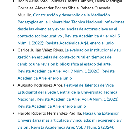
Rocío Arias Soto, Lourdes Castro Campos, Laura Madrigal
Corrales, Alexander Porras Sibaja, Rebeca Quesada
Murillo,
Construcción y desarrollo de la Mediación
Pedagógica en la Universidad Técnica Nacional: reflexiones
desde las vivencias y experiencias de actores clave en el
contexto socioeducativo
,
Revista Académica Arjé: Vol. 5
Núm. 1 (2022): Revista Académica Arjé, enero a junio
Carlos Julián Vélez-Rivas,
La evaluación institucional y su
gestión en escuelas del contexto rural en tiempos de
cambio: una revisión bibliográfica al estado del arte
,
Revista Académica Arjé: Vol. 9 Núm. 1 (2026): Revista
Académica Arjé, enero a junio
Augusto Rodríguez-Arce,
Festival de Talentos de Vida
Estudiantil de la Sede Central de la Universidad Técnica
Nacional
,
Revista Académica Arjé: Vol. 4 Núm. 1 (2021):
Revista Académica Arjé, enero a junio
Harold Roberto Hernández-Padilla,
Hacia una Extensión
Universitaria más articulada y vinculada: mi experiencia y
visión
,
Revista Académica Arjé: Vol. 7 Núm. 2 (2024):