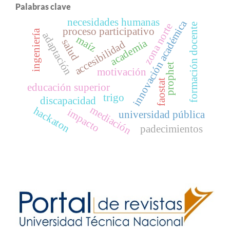
Palabras clave
necesidades humanas
innovación académica
zona norte
formación docente
proceso participativo
ingeniería
adaptación
maíz
salud
academia
accesibilidad
prophet
motivación
faostat
educación superior
trigo
discapacidad
mediación
hackaton
impacto
universidad pública
padecimientos