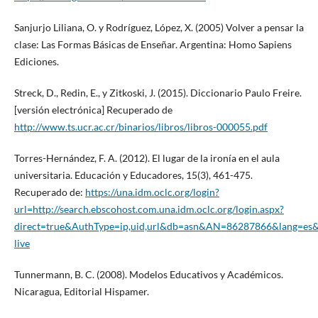
Sanjurjo Liliana, O. y Rodríguez, López, X. (2005) Volver a pensar la
clase: Las Formas Básicas de Enseñar. Argentina: Homo Sapiens
Ediciones.
Streck, D., Redin, E., y Zitkoski, J. (2015). Diccionario Paulo Freire.
[versión electrónica] Recuperado de
http://www.ts.ucr.ac.cr/binarios/libros/libros-000055.pdf
Torres-Hernández, F. A. (2012). El lugar de la ironía en el aula
universitaria. Educación y Educadores, 15(3), 461-475.
Recuperado de:
https://una.idm.oclc.org/login?
url=http://search.ebscohost.com.una.idm.oclc.org/login.aspx?
direct=true&AuthType=ip,uid,url&db=asn&AN=86287866&lang=es&s
live
Tunnermann, B. C. (2008). Modelos Educativos y Académicos.
Nicaragua, Editorial Hispamer.