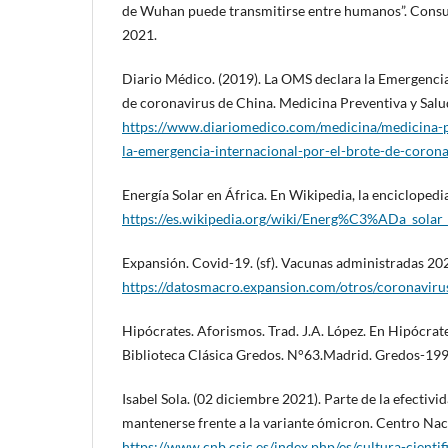
de Wuhan puede transmitirse entre humanos”. Consul
2021.
Diario Médico. (2019). La OMS declara la Emergencia
de coronavirus de China. Medicina Preventiva y Salud
https://www.diariomedico.com/medicina/medicina-p
la-emergencia-internacional-por-el-brote-de-corona
Energía Solar en África. En Wikipedia, la enciclopedia
https://es.wikipedia.org/wiki/Energ%C3%ADa_sola
Expansión. Covid-19. (sf). Vacunas administradas 2
https://datosmacro.expansion.com/otros/coronaviru
Hipócrates. Aforismos. Trad. J.A. López. En Hipócrat
Biblioteca Clásica Gredos. N°63.Madrid. Gredos-199
Isabel Sola. (02 diciembre 2021). Parte de la efectivi
mantenerse frente a la variante ómicron. Centro Nac
https://www.cnb.csic.es/index.php/es/cultura-cientif