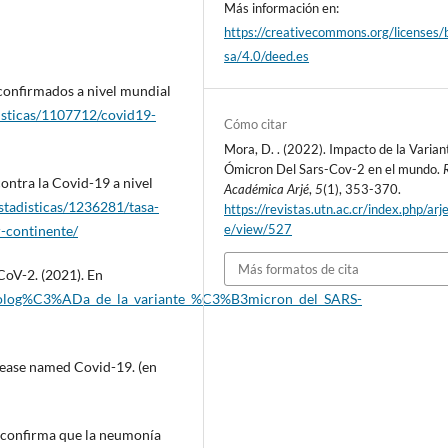
Más información en:
https://creativecommons.org/licenses/
sa/4.0/deed.es
 confirmados a nivel mundial
disticas/1107712/covid19-
Cómo citar
Mora, D. . (2022). Impacto de la Varian
Ómicron Del Sars-Cov-2 en el mundo.
contra la Covid-19 a nivel
Académica Arjé
,
5
(1), 353-370.
estadisticas/1236281/tasa-
https://revistas.utn.ac.cr/index.php/arje
e/view/527
-continente/
Más formatos de cita
CoV-2. (2021). En
ronolog%C3%ADa_de_la_variante_%C3%B3micron_del_SARS-
sease named Covid-19. (en
a confirma que la neumonía