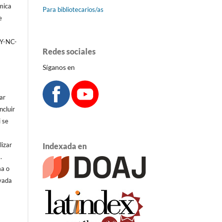
émica
Para bibliotecarios/as
e
BY-NC-
Redes sociales
Síganos en
ar
ncluir
i se
lizar
Indexada en
.
ma o
ivada