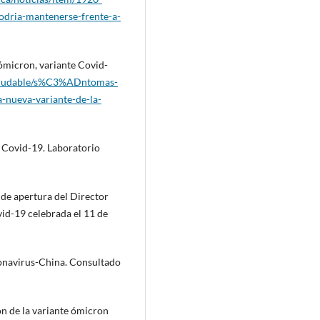
podria-mantenerse-frente-a-
 ómicron, variante Covid-
saludable/s%C3%ADntomas-
nueva-variante-de-la-
a Covid-19. Laboratorio
 de apertura del Director
vid-19 celebrada el 11 de
onavirus-China. Consultado
ón de la variante ómicron