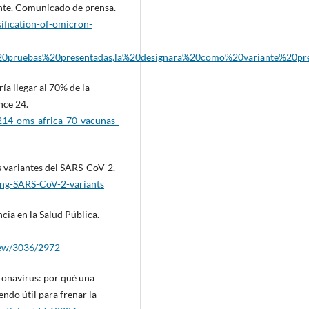
nte. Comunicado de prensa.
ification-of-omicron-
0pruebas%20presentadas,la%20designara%20como%20variante%20pr
ía llegar al 70% de la
nce 24.
14-oms-africa-70-vacunas-
s variantes del SARS-CoV-2.
king-SARS-CoV-2-variants
ncia en la Salud Pública.
view/3036/2972
ronavirus: por qué una
endo útil para frenar la