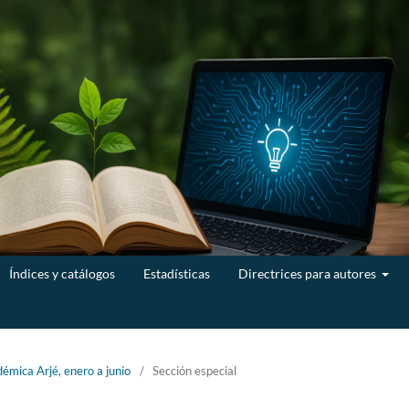
Índices y catálogos
Estadísticas
Directrices para autores
émica Arjé, enero a junio
/
Sección especial