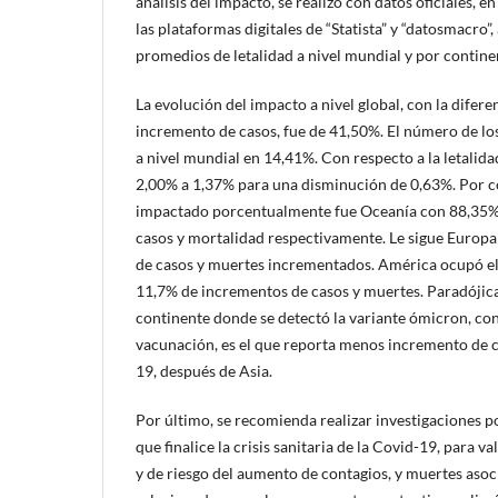
análisis del impacto, se realizó con datos oficiales, 
las plataformas digitales de “Statista” y “datosmacro”
promedios de letalidad a nivel mundial y por contine
La evolución del impacto a nivel global, con la difere
incremento de casos, fue de 41,50%. El número de lo
a nivel mundial en 14,41%. Con respecto a la letalid
2,00% a 1,37% para una disminución de 0,63%. Por c
impactado porcentualmente fue Oceanía con 88,35%
casos y mortalidad respectivamente. Le sigue Europ
de casos y muertes incrementados. América ocupó el
11,7% de incrementos de casos y muertes. Paradójica
continente donde se detectó la variante ómicron, co
vacunación, es el que reporta menos incremento de c
19, después de Asia.
Por último, se recomienda realizar investigaciones 
que finalice la crisis sanitaria de la Covid-19, para v
y de riesgo del aumento de contagios, y muertes asoc