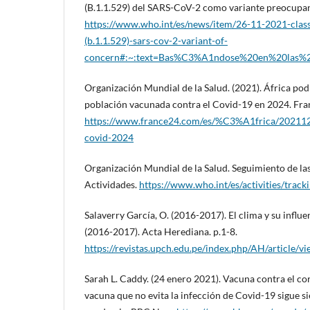
(B.1.1.529) del SARS-CoV-2 como variante preocupa
https://www.who.int/es/news/item/26-11-2021-class
(b.1.1.529)-sars-cov-2-variant-of-
concern#:~:text=Bas%C3%A1ndose%20en%20las%2
Organización Mundial de la Salud. (2021). África podr
población vacunada contra el Covid-19 en 2024. Fra
https://www.france24.com/es/%C3%A1frica/202112
covid-2024
Organización Mundial de la Salud. Seguimiento de la
Actividades.
https://www.who.int/es/activities/trac
Salaverry García, O. (2016-2017). El clima y su influe
(2016-2017). Acta Herediana. p.1-8.
https://revistas.upch.edu.pe/index.php/AH/article/
Sarah L. Caddy. (24 enero 2021). Vacuna contra el co
vacuna que no evita la infección de Covid-19 sigue si