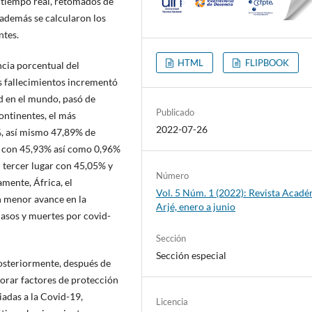
en tiempo real, retomados de
, además se calcularon los
ntes.
HTML
FLIPBOOK
ncia porcentual del
s fallecimientos incrementó
ad en el mundo, pasó de
Publicado
ontinentes, el más
2022-07-26
, así mismo 47,89% de
a con 45,93% así como 0,96%
 tercer lugar con 45,05% y
Número
mente, África, el
Vol. 5 Núm. 1 (2022): Revista Acad
n menor avance en la
Arjé, enero a junio
asos y muertes por covid-
Sección
Sección especial
posteriormente, después de
alorar factores de protección
iadas a la Covid-19,
Licencia