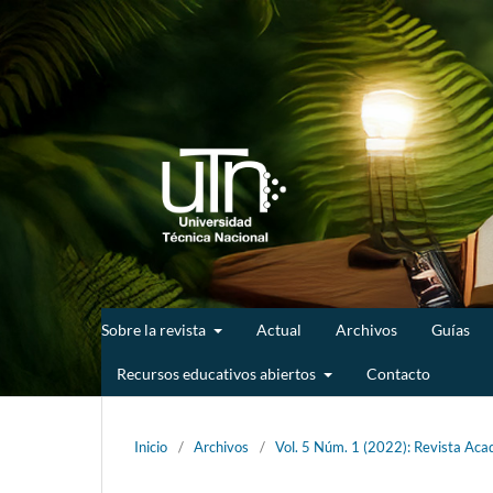
Sobre la revista
Actual
Archivos
Guías
Recursos educativos abiertos
Contacto
Inicio
/
Archivos
/
Vol. 5 Núm. 1 (2022): Revista Acad