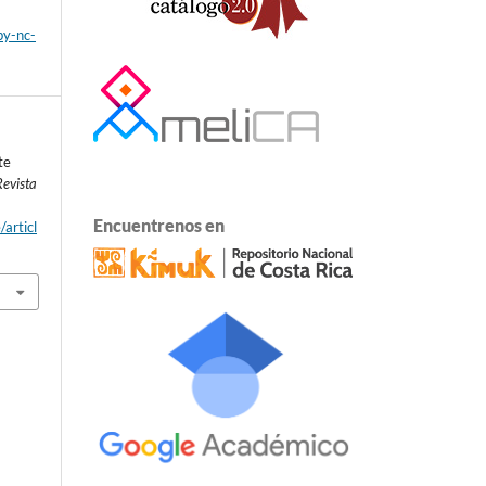
by-nc-
te
Revista
Encuentrenos en
/articl