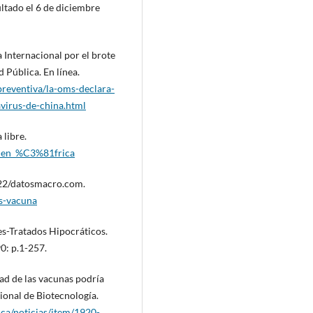
tado el 6 de diciembre
 Internacional por el brote
 Pública. En línea.
reventiva/la-oms-declara-
virus-de-china.html
 libre.
r_en_%C3%81frica
022/datosmacro.com.
s-vacuna
es-Tratados Hipocráticos.
0: p.1-257.
dad de las vacunas podría
ional de Biotecnología.
ica/noticias/item/1920-