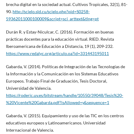
brecha digital en la sociedad actual. Cultivos Tropicales, 32(1), 81-
90.
http://scielo.sld.cu/scielo.php?pid=S0258-
59362011000100009&script=sci_arttext&tlng=pt
Durán R. y Estay-Niculcar, C. (2016). Formación en buenas
prácticas docentes para la educación virtual. RIED. Revista
Iberoamericana de Educación a Distancia, 19 (1), 209-232.
https://www.redalyc.org/articulo.oa?id=331443195011
Gabarda, V. (2014). Políticas de Integración de las Tecnologías de
la Información y la Comunicación en los Sistemas Educativos
Europeos. Trabajo Final de Graduación, Tesis Doctoral,
Universidad de Valencia.
https://roderic.uv.es/bitstream/handle/10550/39048/Tesis%20-
%20Vicente%20Gabarda.pdf?isAllowed=y&sequence=1
Gabarda, V. (2015). Equipamiento y uso de las TIC en los centros
educativos europeos y Latinoamericanos. Universidad
Internacional de Valencia.