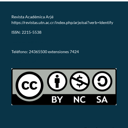
Revista Académica Arjé
https://revistas.utn.ac.cr/index.php/arje/oai?verb=Identify
ISSN: 2215-5538
revistaarje@utn.ac.cr
Teléfono: 24365500 extensiones 7424
CC-BY-NC-SA