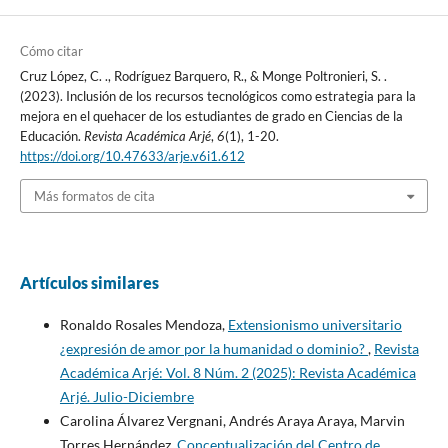
Cómo citar
Cruz López, C. ., Rodríguez Barquero, R., & Monge Poltronieri, S. .
(2023). Inclusión de los recursos tecnológicos como estrategia para la
mejora en el quehacer de los estudiantes de grado en Ciencias de la
Educación.
Revista Académica Arjé
,
6
(1), 1-20.
https://doi.org/10.47633/arje.v6i1.612
Más formatos de cita
Artículos similares
Ronaldo Rosales Mendoza,
Extensionismo universitario
¿expresión de amor por la humanidad o dominio?
,
Revista
Académica Arjé: Vol. 8 Núm. 2 (2025): Revista Académica
Arjé. Julio-Diciembre
Carolina Álvarez Vergnani, Andrés Araya Araya, Marvin
Torres Hernández,
Conceptualización del Centro de