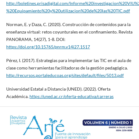
http://boletines.prisadigital.com/Informe%20investigacion%20VIU%
%20Equipamiento%20y%20utilizacion%20de%20las%20TIC.pdf
Norman, E. y Daza, C. (2020). Construcción de contenidos para la
enseñanza virtual: retos coyunturales en el confinamiento. Revista
PANORAMA, 14(27), 1-8. DOI:
https://doi.org/10.15765/pnrm.v14i27.1517
Pérez, I. (2017). Estrategias para implementar las TIC en el aula de
clase como herramientas facilitadoras de la gestión pedagógica.
http://recursos.portaleducoas.org/sites/default/files/5013.pdf
Universidad Estatal a Distancia (UNED). (2022). Oferta
Académica.
https://uned.ac.cr/oferta-educativa/carreras