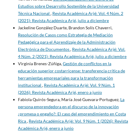
Estudios sobre Desarrollo Sostenible de la Universidad
Técnica Nacional
,
Revista Académica Arjé: Vol. 4 Núm. 2
(2021): Revista Académica Arjé, julio a diciembre
Jackeline González Duarte, Brandon Solís Chaverri,
Resolución de Casos como Estrategia de Mediación
Pedagógica para el Aprendizaje de la Administración
Electrónica de Documentos
,
Revista Académica Arjé: Vol.
4 Núm. 2 (2021): Revista Académica Arjé, julio a diciembre
Virginia Brenes-Zúñiga,
Gestión de conflictos en la
educación superior costarricense: transferencia crítica de
herramientas empresariales para la transformación
institucional
,
Revista Académica Arjé: Vol. 9 Núm. 1
(2026): Revista Académica Arjé, enero a junio
Fabiola Quirós-Segura, María José Guevara-Portuguez,
La
persona emprendedora en el discurso de la innovación
¿promesa o engaño?: El caso del emprendimiento en Costa
Rica
,
Revista Académica Arjé: Vol. 9 Núm. 1 (2026): Revista
Académica Arjé, enero a junio