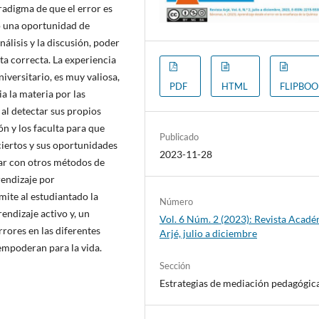
radigma de que el error es
o una oportunidad de
nálisis y la discusión, poder
ta correcta. La experiencia
niversitario, es muy valiosa,
PDF
HTML
FLIPBO
a la materia por las
 al detectar sus propios
n y los faculta para que
Publicado
ciertos y sus oportunidades
2023-11-28
lar con otros métodos de
rendizaje por
mite al estudiantado la
Número
endizaje activo y, un
Vol. 6 Núm. 2 (2023): Revista Acad
rores en las diferentes
Arjé, julio a diciembre
 empoderan para la vida.
Sección
Estrategias de mediación pedagógic