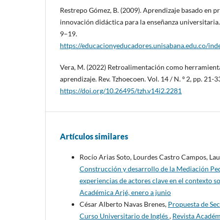
Restrepo Gómez, B. (2009). Aprendizaje basado en p
innovación didáctica para la enseñanza universitaria
9–19.
https://educacionyeducadores.unisabana.edu.co/inde
Vera, M. (2022) Retroalimentación como herramienta 
aprendizaje. Rev. Tzhoecoen. Vol. 14 / N. º 2, pp. 21
https://doi.org/10.26495/tzh.v14i2.2281
Artículos similares
Rocío Arias Soto, Lourdes Castro Campos, Lau
Construcción y desarrollo de la Mediación Ped
experiencias de actores clave en el contexto 
Académica Arjé, enero a junio
César Alberto Navas Brenes,
Propuesta de Sec
Curso Universitario de Inglés
,
Revista Académi