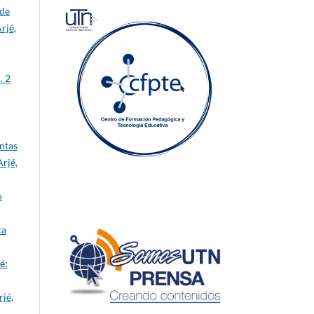
 de
rjé,
. 2
entas
rjé,
o
ca
é:
jé,