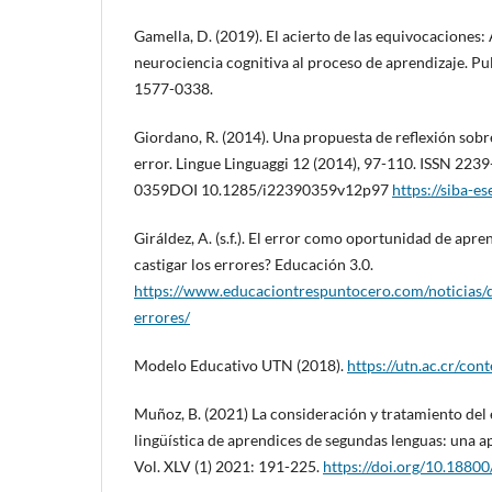
Gamella, D. (2019). El acierto de las equivocaciones:
neurociencia cognitiva al proceso de aprendizaje. Pu
1577-0338.
Giordano, R. (2014). Una propuesta de reflexión sobre
error. Lingue Linguaggi 12 (2014), 97-110. ISSN 223
0359DOI 10.1285/i22390359v12p97
https://siba-es
Giráldez, A. (s.f.). El error como oportunidad de apre
castigar los errores? Educación 3.0.
https://www.educaciontrespuntocero.com/noticias/d
errores/
Modelo Educativo UTN (2018).
https://utn.ac.cr/co
Muñoz, B. (2021) La consideración y tratamiento del
lingüística de aprendices de segundas lenguas: una a
Vol. XLV (1) 2021: 191-225.
https://doi.org/10.18800