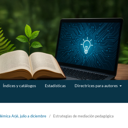
Índices y catálogos
Estadísticas
Directrices para autores
émica Arjé, julio a diciembre
/
Estrategias de mediación pedagógica