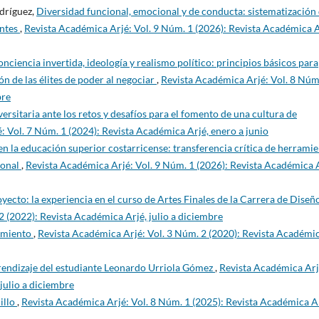
dríguez,
Diversidad funcional, emocional y de conducta: sistematización
entes
,
Revista Académica Arjé: Vol. 9 Núm. 1 (2026): Revista Académica A
onciencia invertida, ideología y realismo político: principios básicos para
ón de las élites de poder al negociar
,
Revista Académica Arjé: Vol. 8 Núm
bre
versitaria ante los retos y desafíos para el fomento de una cultura de
: Vol. 7 Núm. 1 (2024): Revista Académica Arjé, enero a junio
en la educación superior costarricense: transferencia crítica de herrami
ional
,
Revista Académica Arjé: Vol. 9 Núm. 1 (2026): Revista Académica A
yecto: la experiencia en el curso de Artes Finales de la Carrera de Diseñ
2 (2022): Revista Académica Arjé, julio a diciembre
amiento
,
Revista Académica Arjé: Vol. 3 Núm. 2 (2020): Revista Académi
prendizaje del estudiante Leonardo Urriola Gómez
,
Revista Académica Arj
julio a diciembre
illo
,
Revista Académica Arjé: Vol. 8 Núm. 1 (2025): Revista Académica Ar