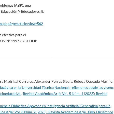
roblemas (ABP): una
. Educación Y Educadores, 8,
x.php/eye/article/view/562
efectiva para el
-33 ISSN: 1997-8731 DOI:
ra Madrigal Corrales, Alexander Porras Sibaja, Rebeca Quesada Murillo,
agógica en la Universidad Técnica Nacional: reflexiones desde las vivenc
socioeducativo
,
Revista Académica Arjé: Vol. 5 Núm. 1 (2022): Revista
uencia Didáctica Apoyada en Inteligencia Artificial Generativa para un
ca Arjé: Vol. 8 Núm. 2 (2025): Revista Académica Arjé. Julio-Diciembre