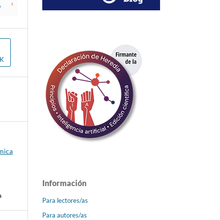
OK
émica
Información
a
Para lectores/as
Para autores/as