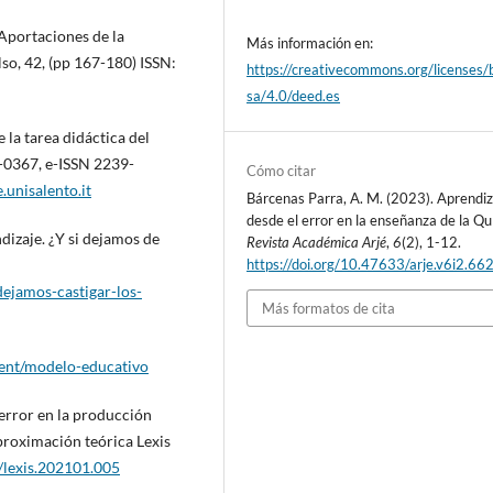
 Aportaciones de la
Más información en:
lso, 42, (pp 167-180) ISSN:
https://creativecommons.org/licenses/
sa/4.0/deed.es
 la tarea didáctica del
9-0367, e-ISSN 2239-
Cómo citar
e.unisalento.it
Bárcenas Parra, A. M. (2023). Aprendiz
desde el error en la enseñanza de la Qu
ndizaje. ¿Y si dejamos de
Revista Académica Arjé
,
6
(2), 1-12.
https://doi.org/10.47633/arje.v6i2.66
ejamos-castigar-los-
Más formatos de cita
ntent/modelo-educativo
 error en la producción
proximación teórica Lexis
/lexis.202101.005