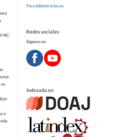
Para bibliotecarios/as
émica
e
Redes sociales
BY-NC-
Síganos en
ar
ncluir
i se
Indexada en
lizar
.
ma o
ivada