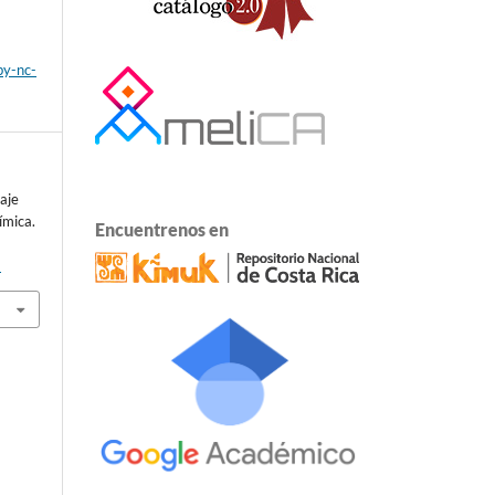
by-nc-
aje
ímica.
Encuentrenos en
2