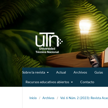
Sobre la revista
Actual
Archivos
Guías
Recursos educativos abiertos
Contacto
Inicio
/
Archivos
/
Vol. 6 Núm. 2 (2023): Revista Acad