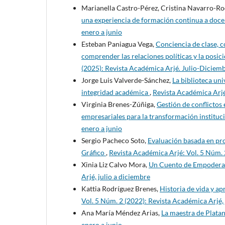
Marianella Castro-Pérez, Cristina Navarro-Ro
una experiencia de formación continua a doc
enero a junio
Esteban Paniagua Vega,
Conciencia de clase, c
comprender las relaciones políticas y la posici
(2025): Revista Académica Arjé. Julio-Diciem
Jorge Luis Valverde-Sánchez,
La biblioteca uni
integridad académica
,
Revista Académica Arjé
Virginia Brenes-Zúñiga,
Gestión de conflictos 
empresariales para la transformación instituc
enero a junio
Sergio Pacheco Soto,
Evaluación basada en pro
Gráfico
,
Revista Académica Arjé: Vol. 5 Núm. 
Xinia Liz Calvo Mora,
Un Cuento de Empoder
Arjé, julio a diciembre
Kattia Rodríguez Brenes,
Historia de vida y a
Vol. 5 Núm. 2 (2022): Revista Académica Arjé, 
Ana María Méndez Arias,
La maestra de Platan
enero a junio