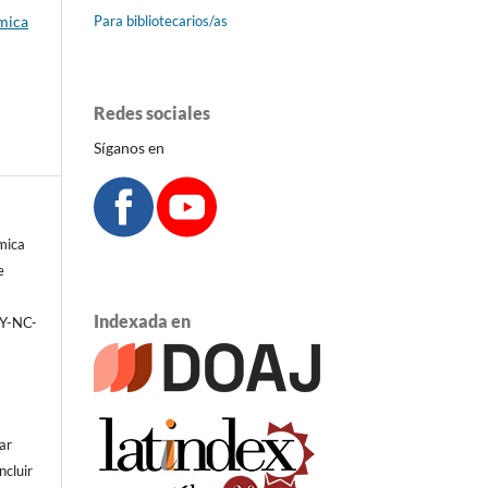
émica
Para bibliotecarios/as
Redes sociales
Síganos en
émica
e
Indexada en
BY-NC-
ar
ncluir