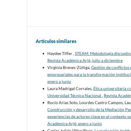
Artículos similares
Haydee Tiffer ,
STEAM. Metodología disruptiva
Revista Académica Arjé, julio a diciembre
Virginia Brenes-Zúñiga,
Gestión de conflictos 
empresariales para la transformación instituc
enero a junio
Laura Madrigal Corrales,
Ética universitaria c
Universidad Técnica Nacional
,
Revista Académ
Rocío Arias Soto, Lourdes Castro Campos, Lau
Construcción y desarrollo de la Mediación Ped
experiencias de actores clave en el contexto 
Académica Arjé, enero a junio
Carlos Julián Vélez-Rivas,
La evaluación instit