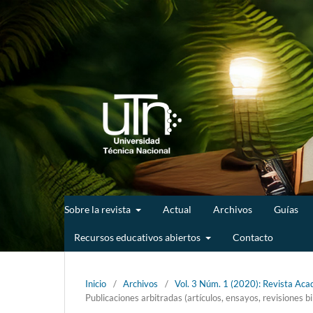
Sobre la revista
Actual
Archivos
Guías
Recursos educativos abiertos
Contacto
Inicio
/
Archivos
/
Vol. 3 Núm. 1 (2020): Revista Acad
Publicaciones arbitradas (artículos, ensayos, revisiones bi