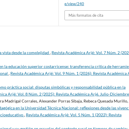
e/view/240
Más formatos de cita
 vista desde la complejidad
,
Revista Académica Arjé: Vol. 7 Núm. 2 (202
en la educación superior costarricense: transferencia crítica de herrami
ional
,
Revista Académica Arjé: Vol. 9 Núm. 1 (2026): Revista Académica A
omo práctica social: disputas simbólicas y responsabilidad pública en la
ica Arjé: Vol. 8 Núm. 2 (2025): Revista Académica Arjé. Julio-Diciembre
ra Madrigal Corrales, Alexander Porras Sibaja, Rebeca Quesada Murillo,
agógica en la Universidad Técnica Nacional: reflexiones desde las vivenc
socioeducativo
,
Revista Académica Arjé: Vol. 5 Núm. 1 (2022): Revista
ucional y su gestión en escuelas del contexto rural en tiempos de cambio: