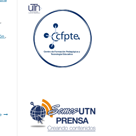
l
,
ión
,
e