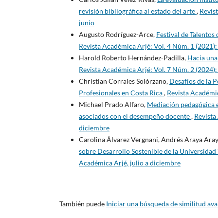
revisión bibliográfica al estado del arte
,
Revist
junio
Augusto Rodríguez-Arce,
Festival de Talentos
Revista Académica Arjé: Vol. 4 Núm. 1 (2021):
Harold Roberto Hernández-Padilla,
Hacia una 
Revista Académica Arjé: Vol. 7 Núm. 2 (2024):
Christian Corrales Solórzano,
Desafíos de la 
Profesionales en Costa Rica
,
Revista Académic
Michael Prado Alfaro,
Mediación pedagógica e
asociados con el desempeño docente
,
Revista
diciembre
Carolina Álvarez Vergnani, Andrés Araya Ara
sobre Desarrollo Sostenible de la Universidad
Académica Arjé, julio a diciembre
También puede
Iniciar una búsqueda de similitud av