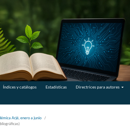
Índices y catálogos
Estadísticas
Directrices para autores
émica Arjé, enero a junio
/
bliográficas)