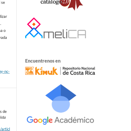
i se
lizar
.
ma o
ivada
Encuentrenos en
by-nc-
es de
ista
/articl