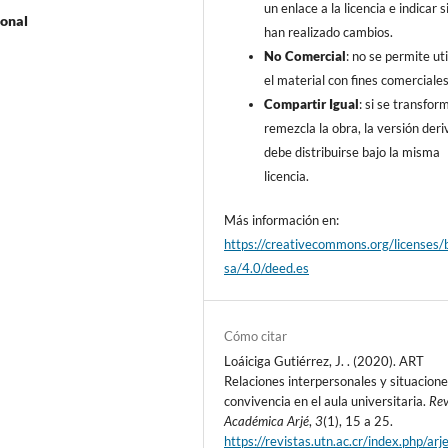
un enlace a la licencia e indicar s
ional
han realizado cambios.
No Comercial
: no se permite uti
el material con fines comerciales
Compartir Igual
: si se transfor
remezcla la obra, la versión der
debe distribuirse bajo la misma
licencia.
Más información en:
https://creativecommons.org/licenses/
sa/4.0/deed.es
Cómo citar
Loáiciga Gutiérrez, J. . (2020). ART
Relaciones interpersonales y situacion
convivencia en el aula universitaria.
Rev
Académica Arjé
,
3
(1), 15 a 25.
https://revistas.utn.ac.cr/index.php/arje