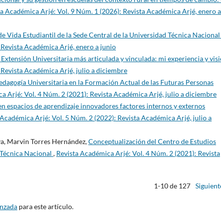
a Académica Arjé: Vol. 9 Núm. 1 (2026): Revista Académica Arjé, enero a
 de Vida Estudiantil de la Sede Central de la Universidad Técnica Naciona
 Revista Académica Arjé, enero a junio
Extensión Universitaria más articulada y vinculada: mi experiencia y vis
 Revista Académica Arjé, julio a diciembre
Pedagogía Universitaria en la Formación Actual de las Futuras Personas
a Arjé: Vol. 4 Núm. 2 (2021): Revista Académica Arjé, julio a diciembre
n espacios de aprendizaje innovadores factores internos y externos
 Académica Arjé: Vol. 5 Núm. 2 (2022): Revista Académica Arjé, julio a
ya, Marvin Torres Hernández,
Conceptualización del Centro de Estudios
 Técnica Nacional
,
Revista Académica Arjé: Vol. 4 Núm. 2 (2021): Revista
1-10 de 127
Siguient
anzada
para este artículo.