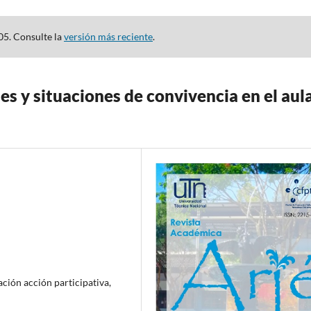
05. Consulte la
versión más reciente
.
s y situaciones de convivencia en el aul
ación acción participativa,