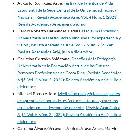
Augusto Rodríguez-Arce,
Festival de Talentos de Vida
Estudiantil de la Sede Central de la Universidad Técnica
Nacional
,
Revista Académica Arjé: Vol. 4 Núm. 1 (2021):
Revista Académica Arjé, enero a junio
Harold Roberto Hernández-Padilla,
Hacia una Extensión
Universitaria más articulada y vinculada: mi experiencia y
visión
,
Revista Académica Arjé: Vol. 7 Núm. 2 (2024):
Revista Académica Arjé, julio a diciembre
Christian Corrales Solórzano,
Desafíos de la Pedagogía
Universitaria en la Formación Actual de las Futuras
Personas Profesionales en Costa Rica
,
Revista Académica
Arjé: Vol. 4 Núm. 2 (2021): Revista Académica Arjé, julio a
diciembre
Michael Prado Alfaro,
Mediación pedagógica en espacios
de aprendizaje innovadores factores internos y externos
asociados con el desempeño docente
,
Revista Académica
Arjé: Vol. 5 Núm. 2 (2022): Revista Académica Arjé, julio a
diciembre
Carolina Álvarez Vergnani, Andrés Araya Araya, Marvin