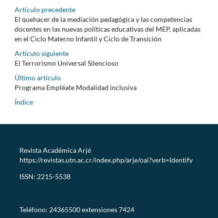
Artículo precedente
El quehacer de la mediación pedagógica y las competencias
docentes en las nuevas políticas educativas del MEP, aplicadas
en el Ciclo Materno Infantil y Ciclo de Transición
Artículo siguiente
El Terrorismo Universal Silencioso
Último artículo
Programa Empléate Modalidad inclusiva
Índice
Revista Académica Arjé
https://revistas.utn.ac.cr/index.php/arje/oai?verb=Identify
ISSN: 2215-5538
revistaarje@utn.ac.cr
Teléfono: 24365500 extensiones 7424