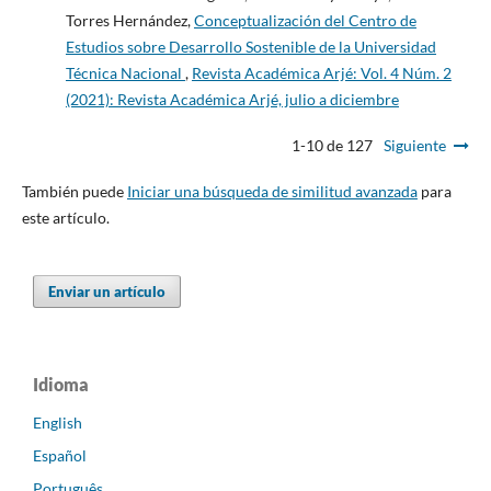
Torres Hernández,
Conceptualización del Centro de
Estudios sobre Desarrollo Sostenible de la Universidad
Técnica Nacional
,
Revista Académica Arjé: Vol. 4 Núm. 2
(2021): Revista Académica Arjé, julio a diciembre
1-10 de 127
Siguiente
También puede
Iniciar una búsqueda de similitud avanzada
para
este artículo.
Enviar un artículo
Idioma
English
Español
Português