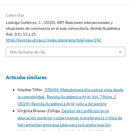
Cómo citar
Loáiciga Gutiérrez, J. . (2020). ART Relaciones interpersonales y
situaciones de convivencia en el aula universitaria.
Revista Académica
Arjé
,
3
(1), 15 a 25.
https://revistas.utn.ac.cr/index.php/arje/article/view/240
Más formatos de cita
Artículos similares
Haydee Tiffer ,
STEAM. Metodología disruptiva vista desde
la complejidad
,
Revista Académica Arjé: Vol. 7 Núm. 2
(2024): Revista Académica Arjé, julio a diciembre
Virginia Brenes-Zúñiga,
Gestión de conflictos en la
educación superior costarricense: transferencia crítica de
herramientas empresariales para la transformación