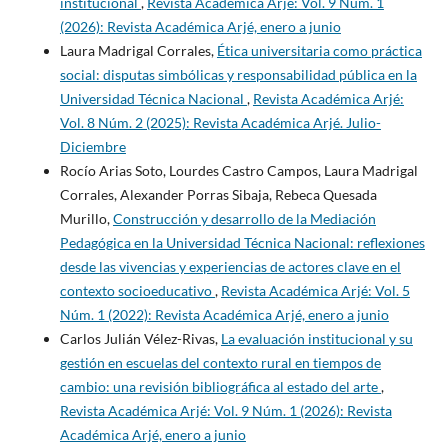
institucional
,
Revista Académica Arjé: Vol. 9 Núm. 1
(2026): Revista Académica Arjé, enero a junio
Laura Madrigal Corrales,
Ética universitaria como práctica
social: disputas simbólicas y responsabilidad pública en la
Universidad Técnica Nacional
,
Revista Académica Arjé:
Vol. 8 Núm. 2 (2025): Revista Académica Arjé. Julio-
Diciembre
Rocío Arias Soto, Lourdes Castro Campos, Laura Madrigal
Corrales, Alexander Porras Sibaja, Rebeca Quesada
Murillo,
Construcción y desarrollo de la Mediación
Pedagógica en la Universidad Técnica Nacional: reflexiones
desde las vivencias y experiencias de actores clave en el
contexto socioeducativo
,
Revista Académica Arjé: Vol. 5
Núm. 1 (2022): Revista Académica Arjé, enero a junio
Carlos Julián Vélez-Rivas,
La evaluación institucional y su
gestión en escuelas del contexto rural en tiempos de
cambio: una revisión bibliográfica al estado del arte
,
Revista Académica Arjé: Vol. 9 Núm. 1 (2026): Revista
Académica Arjé, enero a junio