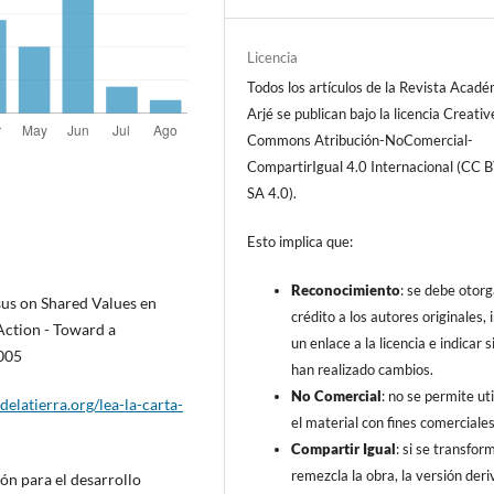
Licencia
Todos los artículos de la Revista Acad
Arjé se publican bajo la licencia Creativ
Commons Atribución-NoComercial-
CompartirIgual 4.0 Internacional (CC 
SA 4.0).
Esto implica que:
Reconocimiento
: se debe otorg
nsus on Shared Values en
crédito a los autores originales, i
 Action - Toward a
un enlace a la licencia e indicar s
2005
han realizado cambios.
No Comercial
: no se permite uti
adelatierra.org/lea-la-carta-
el material con fines comerciales
Compartir Igual
: si se transfor
remezcla la obra, la versión der
ón para el desarrollo