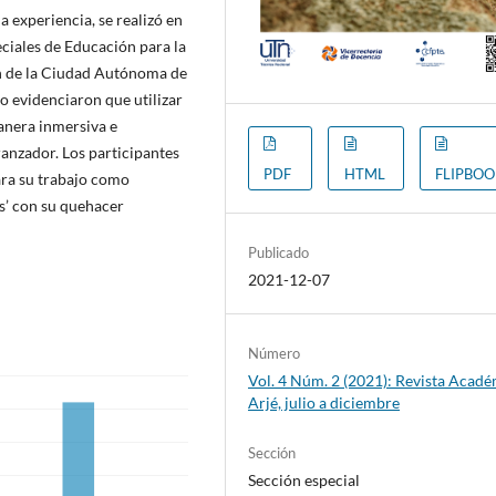
a experiencia, se realizó en
ciales de Educación para la
ón de la Ciudad Autónoma de
o evidenciaron que utilizar
nera inmersiva e
ranzador. Los participantes
PDF
HTML
FLIPBO
ara su trabajo como
s’ con su quehacer
Publicado
2021-12-07
Número
Vol. 4 Núm. 2 (2021): Revista Acad
Arjé, julio a diciembre
Sección
Sección especial