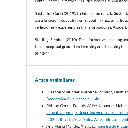
Earth Charter in Action, KIT Publishers BV, Amster
Sabbatini, Carla (2019). La Educación para la Suste
para la mejora educativa en Sabbatini y Ezcurra, Educ
reflexiones y experiencias transformadoras. Aique, B
Sterling, Stephen (2010). Transformative Learning and
the conceptual ground en Learning and Teaching in H
2010-11
Artículos similares
Susanne Schlünder, Karoline Schmidt, Dennis 
Académica Arjé, enero a junio
Philipp Gorris, Dennis Wilke, Johannes Halbe
educativo para proteger los medios de subsist
(2023): Revista Académica Arjé, julio a diciem
Ana María Méndez Arias,
La maestra de Platan