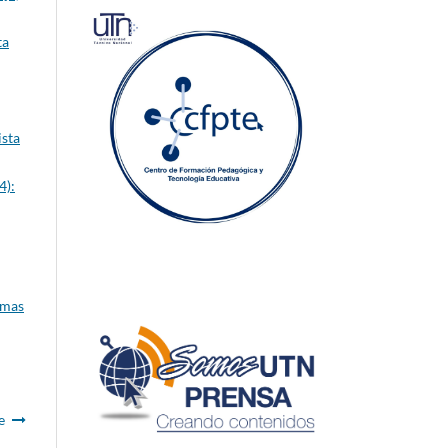
ta
ista
4):
gmas
e