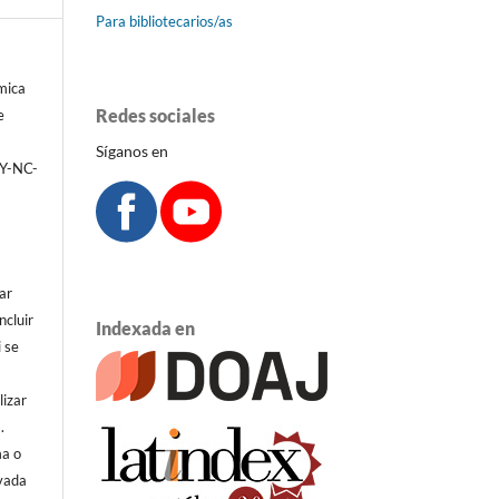
Para bibliotecarios/as
émica
Redes sociales
e
Síganos en
BY-NC-
ar
ncluir
Indexada en
i se
lizar
.
ma o
ivada