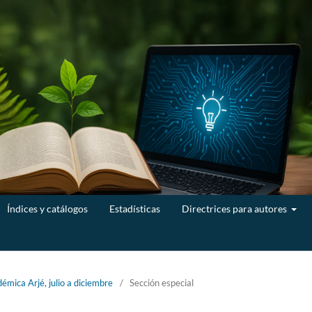
Índices y catálogos
Estadísticas
Directrices para autores
émica Arjé, julio a diciembre
/
Sección especial