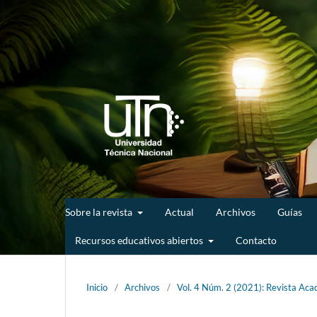
Sobre la revista
Actual
Archivos
Guías
Recursos educativos abiertos
Contacto
Inicio
/
Archivos
/
Vol. 4 Núm. 2 (2021): Revista Acad