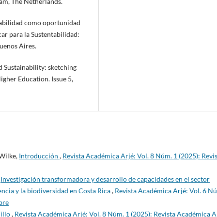
dam, The Netherlands.
ntabilidad como oportunidad
ar para la Sustentabilidad:
uenos Aires.
 Sustainability: sketching
igher Education. Issue 5,
Wilke,
Introducción
,
Revista Académica Arjé: Vol. 8 Núm. 1 (2025): Revi
,
Investigación transformadora y desarrollo de capacidades en el sector
encia y la biodiversidad en Costa Rica
,
Revista Académica Arjé: Vol. 6 N
bre
illo
,
Revista Académica Arjé: Vol. 8 Núm. 1 (2025): Revista Académica Ar