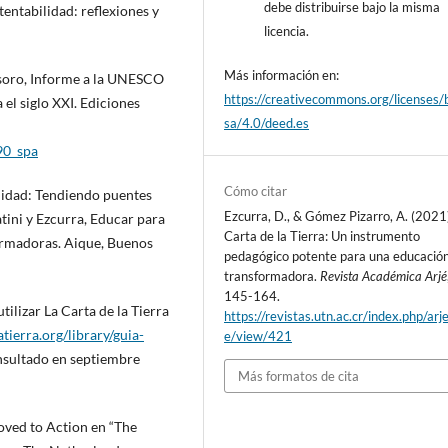
debe distribuirse bajo la misma
tentabilidad: reflexiones y
licencia.
Más información en:
tesoro, Informe a la UNESCO
https://creativecommons.org/licenses/
el siglo XXI. Ediciones
sa/4.0/deed.es
90_spa
Cómo citar
ilidad: Tendiendo puentes
Ezcurra, D., & Gómez Pizarro, A. (2021
tini y Ezcurra, Educar para
Carta de la Tierra: Un instrumento
formadoras. Aique, Buenos
pedagógico potente para una educació
transformadora.
Revista Académica Arjé
145-164.
tilizar La Carta de la Tierra
https://revistas.utn.ac.cr/index.php/arje
atierra.org/library/guia-
e/view/421
sultado en septiembre
Más formatos de cita
ved to Action en “The