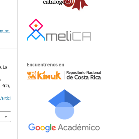
by-nc-
Encuentrenos en
). La
n
,
4
(2),
/articl