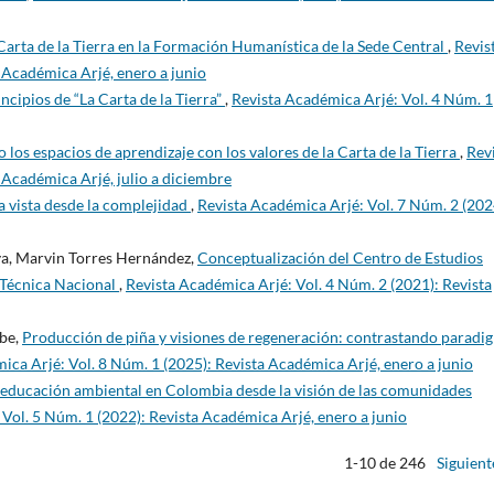
 Carta de la Tierra en la Formación Humanística de la Sede Central
,
Revis
 Académica Arjé, enero a junio
ncipios de “La Carta de la Tierra”
,
Revista Académica Arjé: Vol. 4 Núm. 1
los espacios de aprendizaje con los valores de la Carta de la Tierra
,
Rev
 Académica Arjé, julio a diciembre
 vista desde la complejidad
,
Revista Académica Arjé: Vol. 7 Núm. 2 (202
ya, Marvin Torres Hernández,
Conceptualización del Centro de Estudios
 Técnica Nacional
,
Revista Académica Arjé: Vol. 4 Núm. 2 (2021): Revista
lbe,
Producción de piña y visiones de regeneración: contrastando paradi
ica Arjé: Vol. 8 Núm. 1 (2025): Revista Académica Arjé, enero a junio
 educación ambiental en Colombia desde la visión de las comunidades
Vol. 5 Núm. 1 (2022): Revista Académica Arjé, enero a junio
1-10 de 246
Siguient