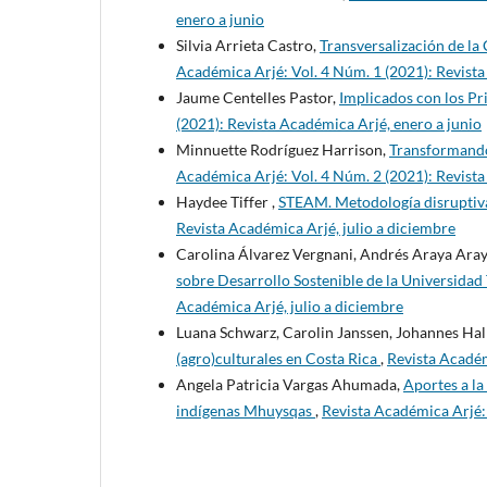
enero a junio
Silvia Arrieta Castro,
Transversalización de la
Académica Arjé: Vol. 4 Núm. 1 (2021): Revista
Jaume Centelles Pastor,
Implicados con los Pri
(2021): Revista Académica Arjé, enero a junio
Minnuette Rodríguez Harrison,
Transformando 
Académica Arjé: Vol. 4 Núm. 2 (2021): Revista
Haydee Tiffer ,
STEAM. Metodología disruptiva
Revista Académica Arjé, julio a diciembre
Carolina Álvarez Vergnani, Andrés Araya Ara
sobre Desarrollo Sostenible de la Universidad
Académica Arjé, julio a diciembre
Luana Schwarz, Carolin Janssen, Johannes Ha
(agro)culturales en Costa Rica
,
Revista Académ
Angela Patricia Vargas Ahumada,
Aportes a la
indígenas Mhuysqas
,
Revista Académica Arjé: 