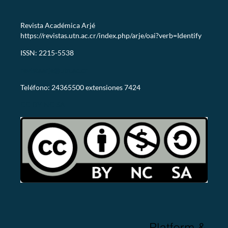
Revista Académica Arjé
https://revistas.utn.ac.cr/index.php/arje/oai?verb=Identify
ISSN: 2215-5538
revistaarje@utn.ac.cr
Teléfono: 24365500 extensiones 7424
CC-BY-NC-SA