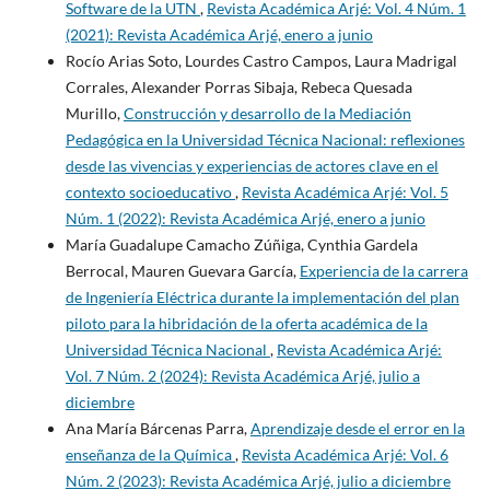
Software de la UTN
,
Revista Académica Arjé: Vol. 4 Núm. 1
(2021): Revista Académica Arjé, enero a junio
Rocío Arias Soto, Lourdes Castro Campos, Laura Madrigal
Corrales, Alexander Porras Sibaja, Rebeca Quesada
Murillo,
Construcción y desarrollo de la Mediación
Pedagógica en la Universidad Técnica Nacional: reflexiones
desde las vivencias y experiencias de actores clave en el
contexto socioeducativo
,
Revista Académica Arjé: Vol. 5
Núm. 1 (2022): Revista Académica Arjé, enero a junio
María Guadalupe Camacho Zúñiga, Cynthia Gardela
Berrocal, Mauren Guevara García,
Experiencia de la carrera
de Ingeniería Eléctrica durante la implementación del plan
piloto para la hibridación de la oferta académica de la
Universidad Técnica Nacional
,
Revista Académica Arjé:
Vol. 7 Núm. 2 (2024): Revista Académica Arjé, julio a
diciembre
Ana María Bárcenas Parra,
Aprendizaje desde el error en la
enseñanza de la Química
,
Revista Académica Arjé: Vol. 6
Núm. 2 (2023): Revista Académica Arjé, julio a diciembre