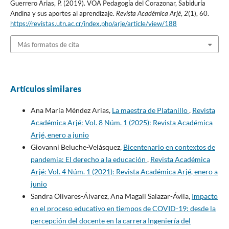
Guerrero Arias, P. (2019). VOA Pedagogía del Corazonar, Sabiduría
Andina y sus aportes al aprendizaje.
Revista Académica Arjé
,
2
(1), 60.
https://revistas.utn.ac.cr/index.php/arje/article/view/188
Más formatos de cita
Artículos similares
Ana María Méndez Arias,
La maestra de Platanillo
,
Revista
Académica Arjé: Vol. 8 Núm. 1 (2025): Revista Académica
Arjé, enero a junio
Giovanni Beluche-Velásquez,
Bicentenario en contextos de
pandemia: El derecho a la educación
,
Revista Académica
Arjé: Vol. 4 Núm. 1 (2021): Revista Académica Arjé, enero a
junio
Sandra Olivares-Álvarez, Ana Magali Salazar-Ávila,
Impacto
en el proceso educativo en tiempos de COVID-19: desde la
percepción del docente en la carrera Ingeniería del