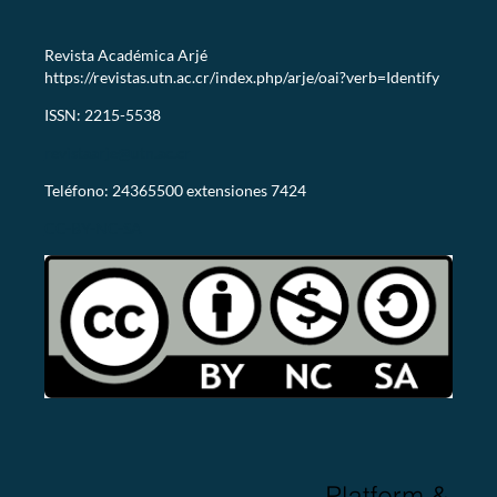
Revista Académica Arjé
https://revistas.utn.ac.cr/index.php/arje/oai?verb=Identify
ISSN: 2215-5538
revistaarje@utn.ac.cr
Teléfono: 24365500 extensiones 7424
CC-BY-NC-SA