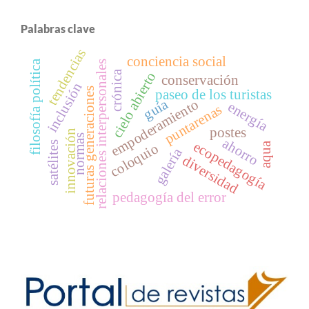
Palabras clave
tendencias
conciencia social
filosofía política
relaciones interpersonales
crónica
cielo abierto
conservación
inclusión
futuras generaciones
paseo de los turistas
guía
empoderamiento
energía
puntarenas
postes
innovación
normas
ahorro
ecopedagogía
satélites
aqua
coloquio
galería
diversidad
pedagogía del error