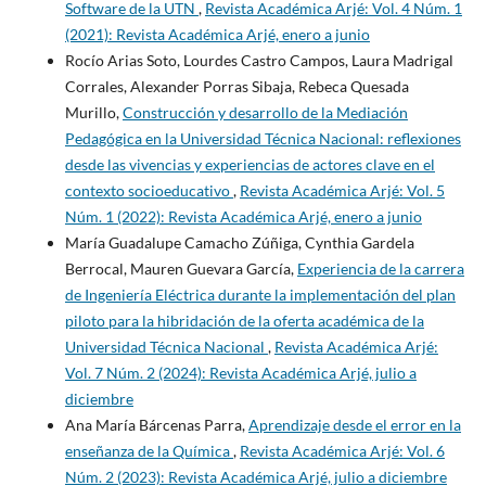
Software de la UTN
,
Revista Académica Arjé: Vol. 4 Núm. 1
(2021): Revista Académica Arjé, enero a junio
Rocío Arias Soto, Lourdes Castro Campos, Laura Madrigal
Corrales, Alexander Porras Sibaja, Rebeca Quesada
Murillo,
Construcción y desarrollo de la Mediación
Pedagógica en la Universidad Técnica Nacional: reflexiones
desde las vivencias y experiencias de actores clave en el
contexto socioeducativo
,
Revista Académica Arjé: Vol. 5
Núm. 1 (2022): Revista Académica Arjé, enero a junio
María Guadalupe Camacho Zúñiga, Cynthia Gardela
Berrocal, Mauren Guevara García,
Experiencia de la carrera
de Ingeniería Eléctrica durante la implementación del plan
piloto para la hibridación de la oferta académica de la
Universidad Técnica Nacional
,
Revista Académica Arjé:
Vol. 7 Núm. 2 (2024): Revista Académica Arjé, julio a
diciembre
Ana María Bárcenas Parra,
Aprendizaje desde el error en la
enseñanza de la Química
,
Revista Académica Arjé: Vol. 6
Núm. 2 (2023): Revista Académica Arjé, julio a diciembre