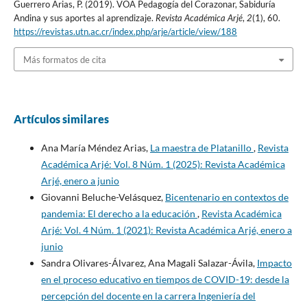
Guerrero Arias, P. (2019). VOA Pedagogía del Corazonar, Sabiduría
Andina y sus aportes al aprendizaje.
Revista Académica Arjé
,
2
(1), 60.
https://revistas.utn.ac.cr/index.php/arje/article/view/188
Más formatos de cita
Artículos similares
Ana María Méndez Arias,
La maestra de Platanillo
,
Revista
Académica Arjé: Vol. 8 Núm. 1 (2025): Revista Académica
Arjé, enero a junio
Giovanni Beluche-Velásquez,
Bicentenario en contextos de
pandemia: El derecho a la educación
,
Revista Académica
Arjé: Vol. 4 Núm. 1 (2021): Revista Académica Arjé, enero a
junio
Sandra Olivares-Álvarez, Ana Magali Salazar-Ávila,
Impacto
en el proceso educativo en tiempos de COVID-19: desde la
percepción del docente en la carrera Ingeniería del