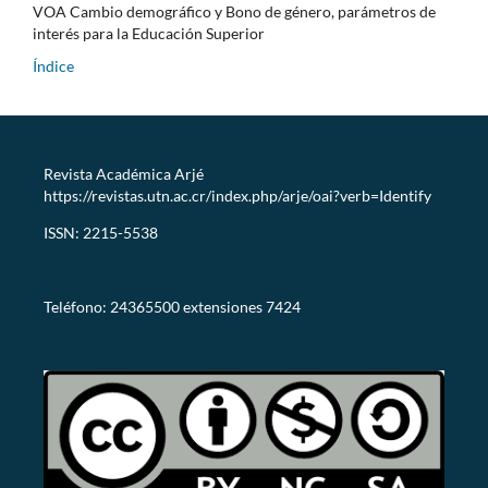
VOA Cambio demográfico y Bono de género, parámetros de
interés para la Educación Superior
Índice
Revista Académica Arjé
https://revistas.utn.ac.cr/index.php/arje/oai?verb=Identify
ISSN: 2215-5538
revistaarje@utn.ac.cr
Teléfono: 24365500 extensiones 7424
CC-BY-NC-SA