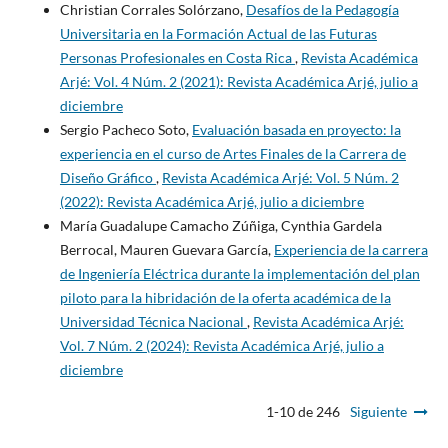
Christian Corrales Solórzano,
Desafíos de la Pedagogía
Universitaria en la Formación Actual de las Futuras
Personas Profesionales en Costa Rica
,
Revista Académica
Arjé: Vol. 4 Núm. 2 (2021): Revista Académica Arjé, julio a
diciembre
Sergio Pacheco Soto,
Evaluación basada en proyecto: la
experiencia en el curso de Artes Finales de la Carrera de
Diseño Gráfico
,
Revista Académica Arjé: Vol. 5 Núm. 2
(2022): Revista Académica Arjé, julio a diciembre
María Guadalupe Camacho Zúñiga, Cynthia Gardela
Berrocal, Mauren Guevara García,
Experiencia de la carrera
de Ingeniería Eléctrica durante la implementación del plan
piloto para la hibridación de la oferta académica de la
Universidad Técnica Nacional
,
Revista Académica Arjé:
Vol. 7 Núm. 2 (2024): Revista Académica Arjé, julio a
diciembre
1-10 de 246
Siguiente