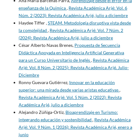
Ana María Bárcenas Parra,
Aprendizaje desde el error en la
enseñanza de la Química
,
Revista Académica Arjé: Vol. 6
Núm. 2 (2023): Revista Académica Arjé, julio a diciembre
Haydee Tiffer ,
STEAM. Metodología disruptiva vista desde
la complejidad
,
Revista Académica Arjé: Vol. 7 Núm. 2
(2024): Revista Académica Arjé, julio a diciembre
César Alberto Navas Brenes,
Propuesta de Secuencia
Didáctica Apoyada en Inteligencia Artificial Generativa
para un Curso Universitario de Inglés
,
Revista Académica
Arjé: Vol. 8 Núm. 2 (2025): Revista Académica Arjé. Julio-
Diciembre
Ronny Guevara Gutiérrez,
Innovar en la educación
superior: una mirada desde varias aristas educativas
,
Revista Académica Arjé: Vol. 5 Núm. 2 (2022): Revista
Académica Arjé, julio a diciembre
Alejandro Zúñiga-Ortiz,
Bioaprendizaje en Turismo:
integrando educación y sostenibilidad
,
Revista Académica
Arjé: Vol. 9 Núm. 1 (2026): Revista Académica Arjé, enero a
junio