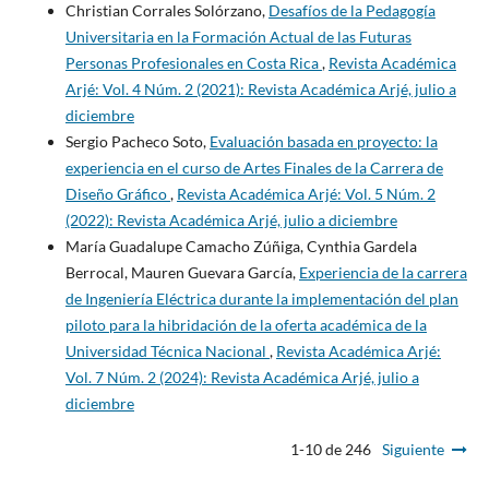
Christian Corrales Solórzano,
Desafíos de la Pedagogía
Universitaria en la Formación Actual de las Futuras
Personas Profesionales en Costa Rica
,
Revista Académica
Arjé: Vol. 4 Núm. 2 (2021): Revista Académica Arjé, julio a
diciembre
Sergio Pacheco Soto,
Evaluación basada en proyecto: la
experiencia en el curso de Artes Finales de la Carrera de
Diseño Gráfico
,
Revista Académica Arjé: Vol. 5 Núm. 2
(2022): Revista Académica Arjé, julio a diciembre
María Guadalupe Camacho Zúñiga, Cynthia Gardela
Berrocal, Mauren Guevara García,
Experiencia de la carrera
de Ingeniería Eléctrica durante la implementación del plan
piloto para la hibridación de la oferta académica de la
Universidad Técnica Nacional
,
Revista Académica Arjé:
Vol. 7 Núm. 2 (2024): Revista Académica Arjé, julio a
diciembre
1-10 de 246
Siguiente