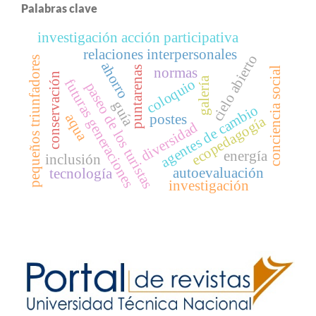
Palabras clave
investigación acción participativa
relaciones interpersonales
cielo abierto
pequeños triunfadores
ahorro
puntarenas
normas
conciencia social
conservación
galería
coloquio
futuras generaciones
paseo de los turistas
guía
agentes de cambio
aqua
postes
ecopedagogía
diversidad
energía
inclusión
autoevaluación
tecnología
investigación