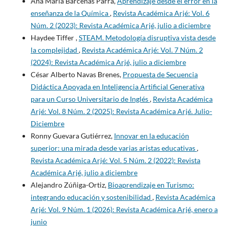
Ana María Bárcenas Parra,
Aprendizaje desde el error en la
enseñanza de la Química
,
Revista Académica Arjé: Vol. 6
Núm. 2 (2023): Revista Académica Arjé, julio a diciembre
Haydee Tiffer ,
STEAM. Metodología disruptiva vista desde
la complejidad
,
Revista Académica Arjé: Vol. 7 Núm. 2
(2024): Revista Académica Arjé, julio a diciembre
César Alberto Navas Brenes,
Propuesta de Secuencia
Didáctica Apoyada en Inteligencia Artificial Generativa
para un Curso Universitario de Inglés
,
Revista Académica
Arjé: Vol. 8 Núm. 2 (2025): Revista Académica Arjé. Julio-
Diciembre
Ronny Guevara Gutiérrez,
Innovar en la educación
superior: una mirada desde varias aristas educativas
,
Revista Académica Arjé: Vol. 5 Núm. 2 (2022): Revista
Académica Arjé, julio a diciembre
Alejandro Zúñiga-Ortiz,
Bioaprendizaje en Turismo:
integrando educación y sostenibilidad
,
Revista Académica
Arjé: Vol. 9 Núm. 1 (2026): Revista Académica Arjé, enero a
junio