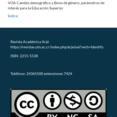
VOA Cambio demográfico y Bono de género, parámetros de
interés para la Educación Superior
Índice
Revista Académica Arjé
https://revistas.utn.ac.cr/index.php/arje/oai?verb=Identify
ISSN: 2215-5538
revistaarje@utn.ac.cr
Teléfono: 24365500 extensiones 7424
CC-BY-NC-SA