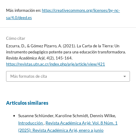
Más información en:
https://creativecommons.org/licenses/by-nc-
sa/4.0/deed.es
Cómo citar
Ezcurra, D., & Gómez Pizarro, A. (2021). La Carta de la Tierra: Un
instrumento pedagógico potente para una educación transformadora.
Revista Académica Arjé
,
4
(2), 145-164.
https://revistas.utn.ac.cr/index.php/arje/article/view/421
Más formatos de cita
Artículos similares
Susanne Schlünder, Karoline Schmidt, Dennis Wilke,
Introducción
,
Revista Académica Arjé: Vol. 8 Núm. 1
(2025): Revista Académica Arjé, enero a junio