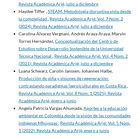
Revista Académica Arjé, julio a diciembre
Haydee Tiffer ,
STEAM. Metodología disruptiva vista desde
la complejidad
,
Revista Académica Arjé: Vol. 7 Núm. 2
(2024): Revista Académica Arjé, julio a diciembre
Carolina Álvarez Vergnani, Andrés Araya Araya, Marvin
Torres Hernández,
Conceptualización del Centro de
Estudios sobre Desarrollo Sostenible de la Universidad
Técnica Nacional
,
Revista Académica Arjé: Vol. 4 Núm. 2
(2021): Revista Académica Arjé, julio a diciembre
Luana Schwarz, Carolin Janssen, Johannes Halbe,
Producción de piña y visiones de regeneración:
contrastando paradigmas (agro)culturales en Costa Rica
,
Revista Académica Arjé: Vol. 8 Núm. 1 (2025): Revista
Académica Arjé, enero a junio
Angela Patricia Vargas Ahumada,
Aportes a la educación
ambiental en Colombia desde la visión de las comunidades
indígenas Mhuysqas
,
Revista Académica Arjé: Vol. 5 Núm.
1 (2022): Revista Académica Arjé, enero a junio