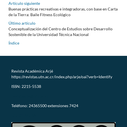
Artículo siguiente
Buenas prácticas recreativas e integradoras, con base en Carta
de la Tierra: Baile Fitness Ecológico
Último artículo
Conceptualización del Centro de Estudios sobre Desarrollo
Sostenible de la Universidad Técnica Nacional
Índice
Revista Académica Arjé
https://revistas.utn.ac.cr/index.php/arje/oai?verb=Identify
ISSN: 2215-5538
revistaarje@utn.ac.cr
Teléfono: 24365500 extensiones 7424
CC-BY-NC-SA