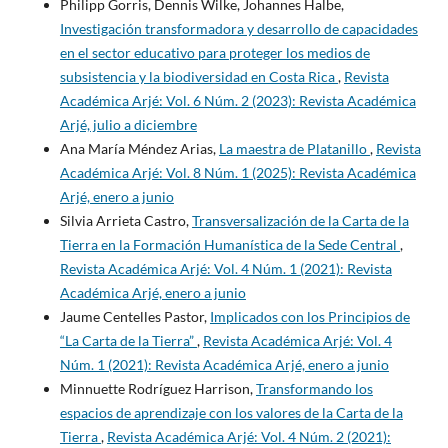
Philipp Gorris, Dennis Wilke, Johannes Halbe,
Investigación transformadora y desarrollo de capacidades
en el sector educativo para proteger los medios de
subsistencia y la biodiversidad en Costa Rica
,
Revista
Académica Arjé: Vol. 6 Núm. 2 (2023): Revista Académica
Arjé, julio a diciembre
Ana María Méndez Arias,
La maestra de Platanillo
,
Revista
Académica Arjé: Vol. 8 Núm. 1 (2025): Revista Académica
Arjé, enero a junio
Silvia Arrieta Castro,
Transversalización de la Carta de la
Tierra en la Formación Humanística de la Sede Central
,
Revista Académica Arjé: Vol. 4 Núm. 1 (2021): Revista
Académica Arjé, enero a junio
Jaume Centelles Pastor,
Implicados con los Principios de
“La Carta de la Tierra”
,
Revista Académica Arjé: Vol. 4
Núm. 1 (2021): Revista Académica Arjé, enero a junio
Minnuette Rodríguez Harrison,
Transformando los
espacios de aprendizaje con los valores de la Carta de la
Tierra
,
Revista Académica Arjé: Vol. 4 Núm. 2 (2021):