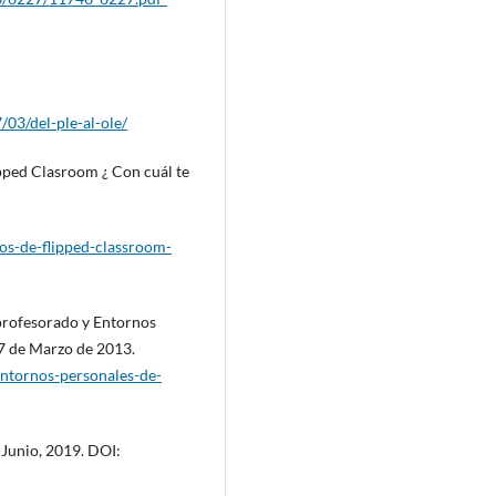
03/del-ple-al-ole/
ipped Clasroom ¿ Con cuál te
os-de-flipped-classroom-
 profesorado y Entornos
7 de Marzo de 2013.
entornos-personales-de-
Junio, 2019. DOI: