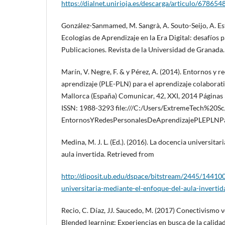
https://dialnet.unirioja.es/descarga/articulo/678654
González-Sanmamed, M. Sangrà, A. Souto-Seijo, A. Est
Ecologías de Aprendizaje en la Era Digital: desafíos 
Publicaciones. Revista de la Universidad de Granada.
Marín, V. Negre, F. & y Pérez, A. (2014). Entornos y r
aprendizaje (PLE-PLN) para el aprendizaje colabora
Mallorca (España) Comunicar, 42, XXI, 2014 Páginas
ISSN: 1988-3293 file:///C:/Users/ExtremeTech%20S
EntornosYRedesPersonalesDeAprendizajePLEPLNP
Medina, M. J. L. (Ed.). (2016). La docencia universita
aula invertida. Retrieved from
http://diposit.ub.edu/dspace/bitstream/2445/1441
universitaria-mediante-el-enfoque-del-aula-invertid
Recio, C. Díaz, JJ. Saucedo, M. (2017) Conectivismo v
Blended learning: Experiencias en busca de la calida