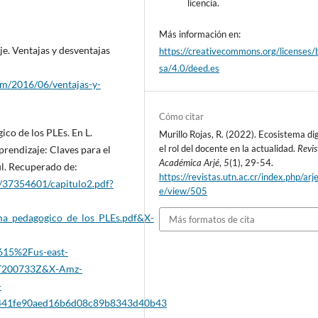
licencia.
Más información en:
e. Ventajas y desventajas
https://creativecommons.org/licenses/
sa/4.0/deed.es
om/2016/06/ventajas-y-
Cómo citar
ico de los PLEs. En L.
Murillo Rojas, R. (2022). Ecosistema dig
el rol del docente en la actualidad.
Revis
prendizaje: Claves para el
Académica Arjé
,
5
(1), 29-54.
il. Recuperado de:
https://revistas.utn.ac.cr/index.php/arje
/37354601/capitulo2.pdf?
e/view/505
ma_pedagogico_de_los_PLEs.pdf&X-
Más formatos de cita
15%2Fus-east-
T200733Z&X-Amz-
-
441fe90aed16b6d08c89b8343d40b43