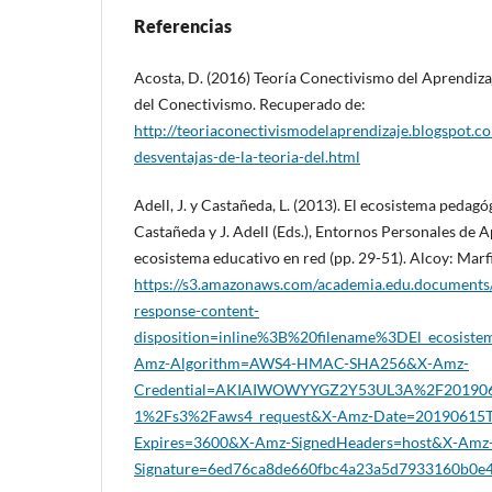
Referencias
Acosta, D. (2016) Teoría Conectivismo del Aprendizaj
del Conectivismo. Recuperado de:
http://teoriaconectivismodelaprendizaje.blogspot.c
desventajas-de-la-teoria-del.html
Adell, J. y Castañeda, L. (2013). El ecosistema pedagóg
Castañeda y J. Adell (Eds.), Entornos Personales de A
ecosistema educativo en red (pp. 29-51). Alcoy: Marf
https://s3.amazonaws.com/academia.edu.documents
response-content-
disposition=inline%3B%20filename%3DEl_ecosiste
Amz-Algorithm=AWS4-HMAC-SHA256&X-Amz-
Credential=AKIAIWOWYYGZ2Y53UL3A%2F201906
1%2Fs3%2Faws4_request&X-Amz-Date=20190615
Expires=3600&X-Amz-SignedHeaders=host&X-Amz
Signature=6ed76ca8de660fbc4a23a5d7933160b0e