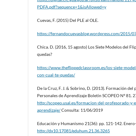
PDFA.pdf?sequence=1&isAllowed=y
Cuevas, F. (2015) Del PLE al OLE.
https://fernandocuevasblog.wordpress.com/2015/07/
Chica. D. (2016, 15 agosto) Los Siete Modelos del Fl
quedas?
https://www.theflippedclassroom.es/los-siete-model
con-cual-te-quedas/
De la Cruz, F. J. & Sobrino, D. (2013). Formación del
Personales de Aprendizaje Boletín SCOPEO Nº 81. 2
http://scopeo.usal.es/formacion-del-profesorado-y-
aprendizaje/
Consulta: 11/06/2019
Educación y Humanismo 21(36): pp. 121-142. Enero-
http://dx10.17081/eduhum.21.36.3265