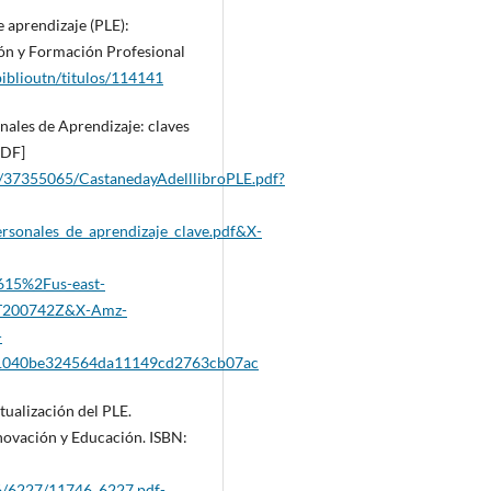
e aprendizaje (PLE):
ión y Formación Profesional
/biblioutn/titulos/114141
sonales de Aprendizaje: claves
PDF]
/37355065/CastanedayAdelllibroPLE.pdf?
sonales_de_aprendizaje_clave.pdf&X-
15%2Fus-east-
T200742Z&X-Amz-
-
21040be324564da11149cd2763cb07ac
tualización del PLE.
novación y Educación. ISBN:
746/6227/11746_6227.pdf-