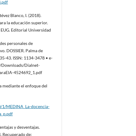
8.pdf
évez Blanco, I. (2018).
para la educación superior.
 EUG. Editorial Universidad
edes personales de
tivo. DOSSIER. Palma de
 35-43. ISSN: 1134-3478 • e-
c/Downloads/Dialnet-
araElA-4524692_1.pdf
ria mediante el enfoque del
00/1/MEDINA_La-docencia-
a_p.pdf
entajas y desventajas.
d. Recuperado de: