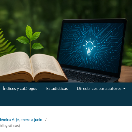
Índices y catálogos
Estadísticas
Directrices para autores
émica Arjé, enero a junio
/
bliográficas)