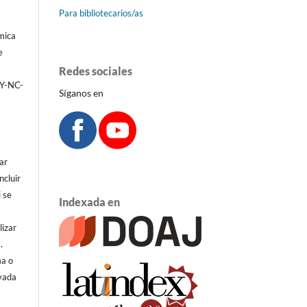
Para bibliotecarios/as
émica
e
Redes sociales
BY-NC-
Síganos en
ar
ncluir
i se
Indexada en
lizar
.
ma o
ivada