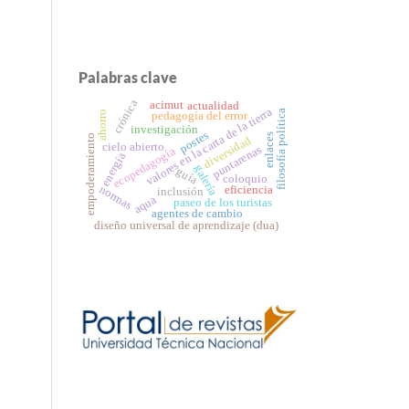
Palabras clave
crónica
acimut
actualidad
valores en la carta de la tierra
filosofía política
ahorro
pedagogía del error
investigación
postes
enlaces
empoderamiento
diversidad
cielo abierto
puntarenas
ecopedagogía
energía
galería
guía
coloquio
normas
eficiencia
inclusión
aqua
paseo de los turistas
agentes de cambio
diseño universal de aprendizaje (dua)