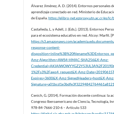
Álvarez Jiménez, A. D. (2014). Entornos personales d
aprendizaje conectado en red. Ministerio de Educac
de España.
https://elibro-net.ezproxy.utn.ac.cr/es/lc
Castañeda, L. y Adell, J. (Eds.). (2013). Entornos Per
para el ecosistema educativo en red. Alcoy: Marfil. [
https://s3.amazonaws.com/academia.edu.documents
response-content-
disposition=inline%3B%20filename%3DEntornos_per
Amz-Algorithm=AWS4-HMAC-SHA256&X-Amz-
Credential=AKIAIWOWYYGZ2Y53UL3A%2F201906
1%2Fs3%2Faws4_request&X-Amz-Date=20190615
Expires=3600&X-Amz-SignedHeaders=host&X-Amz
Signature=a01bcd1e3bdfe3f32294842764461a81
Cenich, G. (2014). Formación docente continua: la ac
Congreso Iberoamericano de Ciencia, Tecnología, In
978-84-7666-210-6 – Artículo 533
https://digital.cic.gba.gob.ar/bitstream/handle/11