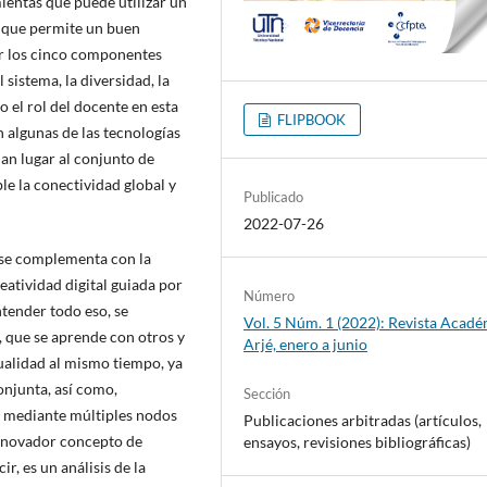
entas que puede utilizar un
o que permite un buen
rir los cinco componentes
 sistema, la diversidad, la
o el rol del docente en esta
FLIPBOOK
algunas de las tecnologías
an lugar al conjunto de
e la conectividad global y
Publicado
2022-07-26
e se complementa con la
eatividad digital guiada por
Número
ntender todo eso, se
Vol. 5 Núm. 1 (2022): Revista Acad
, que se aprende con otros y
Arjé, enero a junio
tualidad al mismo tiempo, ya
onjunta, así como,
Sección
ce mediante múltiples nodos
Publicaciones arbitradas (artículos,
innovador concepto de
ensayos, revisiones bibliográficas)
r, es un análisis de la