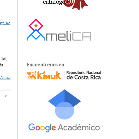
by-nc-
ital,
Encuentrenos en
ta
/articl