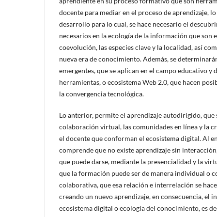
aprendiente en su proceso formativo que son herrami
docente para mediar en el proceso de aprendizaje, l
desarrollo para lo cual, se hace necesario el descub
necesarios en la ecología de la información que son el
coevolución, las especies clave y la localidad, así com
nueva era de conocimiento. Además, se determinarán 
emergentes, que se aplican en el campo educativo y d
herramientas, o ecosistema Web 2.0, que hacen posibl
la convergencia tecnológica.
Lo anterior, permite el aprendizaje autodirigido, qu
colaboración virtual, las comunidades en línea y la cr
el docente que conforman el ecosistema digital. Al e
comprende que no existe aprendizaje sin interacción
que puede darse, mediante la presencialidad y la vir
que la formación puede ser de manera individual o c
colaborativa, que esa relación e interrelación se ha
creando un nuevo aprendizaje, en consecuencia, el 
ecosistema digital o ecología del conocimiento, es deci