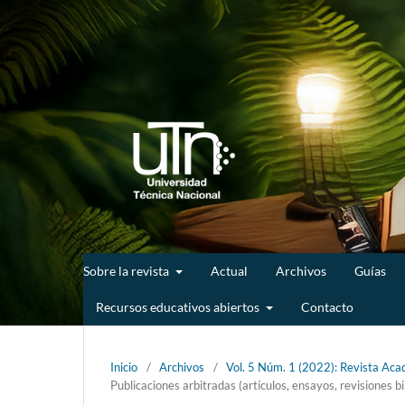
Sobre la revista
Actual
Archivos
Guías
Recursos educativos abiertos
Contacto
Inicio
/
Archivos
/
Vol. 5 Núm. 1 (2022): Revista Acad
Publicaciones arbitradas (artículos, ensayos, revisiones bi