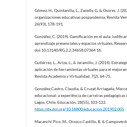
Gómez, H., Quintanilla, L., Zanelly, G. & Osores, J. (2
organizaciones educativas pospandemia. Revista Ven
26(93), 178-191.
González, C. (2019). Gamificación en el aula: ludific
aprendizaje presenciales y espacios virtuales. Resear
doi:10.13140/RG.2.2.34658.07364 16.
Gutiérrez, L., Ariza, L., & Jaramillo, J. (2014). Estrateg
aplicación de herramientas virtuales para el mejoram
Revista Academia y Virtualidad, 7(2), 64-75.
González Castro, Claudia, & Cruzat Arriagada, Marce
educacional: a experiência de carreiras pedagógicas
Lagos, Chile. Educación, 28(55), 103-122.
https://dx.doi.org/10.18800/educacion.201902.005
Macanchí Pico, M., Orozco Castillo, B. & Campoverde