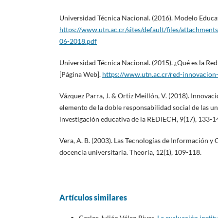
Universidad Técnica Nacional. (2016). Modelo Educa
https://www.utn.ac.cr/sites/default/files/attachm
06-2018.pdf
Universidad Técnica Nacional. (2015). ¿Qué es la R
[Página Web].
https://www.utn.ac.cr/red-innovacio
Vázquez Parra, J. & Ortiz Meillón, V. (2018). Innova
elemento de la doble responsabilidad social de las un
investigación educativa de la REDIECH, 9(17), 133-1
Vera, A. B. (2003). Las Tecnologías de Información y
docencia universitaria. Theoria, 12(1), 109-118.
Artículos similares
Carlos Julián Vélez-Rivas,
La evaluación instit