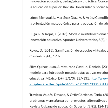
Innovación educativa, pedagógica y didáctica. Concep
la educación superior. Revista Universidad y Socieda
López Mengual, I., Martínez Díaz, A. & Aráez Campillo,
la orientación metodológica para la educación de adu
Puga, R. & Rojas, J. (2018). Modelo multidireccional 
innovación educativa. Apuntes Universitarios, 8(3), 1
Reyes, D. (2018). Gamificación de espacios virtuales 
Contextos (41), 1-16.
Silva Quiroz, Juan, & Maturana Castillo, Daniela. (2
modelo para introducir metodologías activas en edu
educativa (México, DF), 17(73), 117-131.
http://www.
script=sci_arttext&pid=S1665-26732017000100117
Travieso Valdés, Dayana, & Ortiz Cárdenas, Tania. (2
problemas y enseñanza por proyectos: alternativas d
Revista Cubana de Educación Superior, 37(1), 124-13