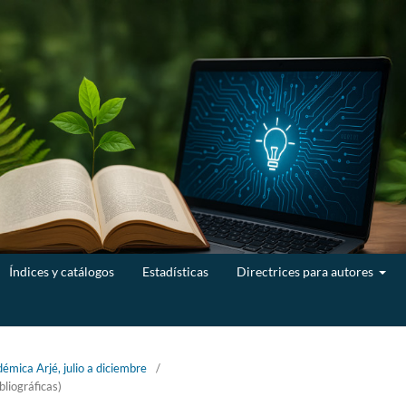
Índices y catálogos
Estadísticas
Directrices para autores
émica Arjé, julio a diciembre
/
bliográficas)