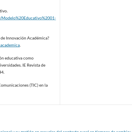
tivo.
ents/Modelo%20Educativo%2001-
ed de Innovación Académica?
n-academica
.
ción educativa como
iversidades. IE Revista de
44.
 Comunicaciones (TIC) en la
ucional y su gestión en escuelas del contexto rural en tiempos de cambio: