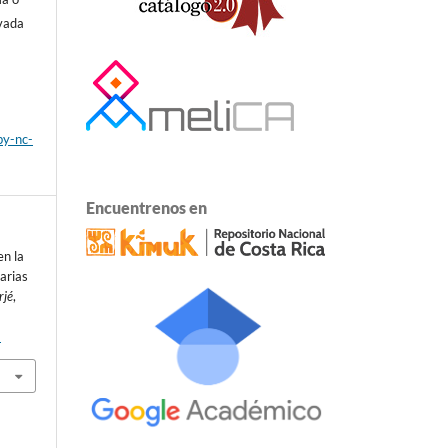
ivada
by-nc-
Encuentrenos en
en la
arias
rjé
,
2