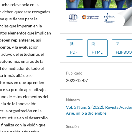
ucha relevancia en la
 no deben quedarse rezagadas
iva que tienen para la
encias que imperan en la
intos elementos que implican
deben replantearse, así
cente, y la evaluación
PDF
HTML
FLIPBO
activo del estudiante, el
 autonomía, en aras de la
l de mediador de todo el
Publicado
 ir más allá de ser
2022-12-07
s formas en que aprenden
obre su propio aprendizaje.
 uno de estos elementos del
Número
cia de la innovación
Vol. 5 Núm. 2 (2022): Revista Acad
er la organización en la
Arjé, julio a diciembre
structura en el desarrollo
inaliza con la visión que
Sección
a innovación educativa