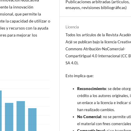
Publicaciones arbitradas (artículos,
ente la innovación
ensayos, revisiones bibliográficas)
sional, que permite la
e la capacidad de utilizar o
Licencia
ales y recursos con la ayuda
Todos los artículos de la Revista Acad
res para mejorar los
Arjé se publican bajo la licencia Creativ
Commons Atribución-NoComercial-
CompartirIgual 4.0 Internacional (CC 
SA 4.0).
Esto implica que:
Reconocimiento
: se debe otorg
crédito a los autores originales, i
un enlace a la licencia e indicar s
han realizado cambios.
No Comercial
: no se permite uti
el material con fines comerciales
Compartir Igual
: si se transfor