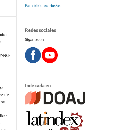
Para bibliotecarios/as
Redes sociales
émica
Síganos en
e
BY-NC-
Indexada en
ar
ncluir
i se
lizar
.
ma o