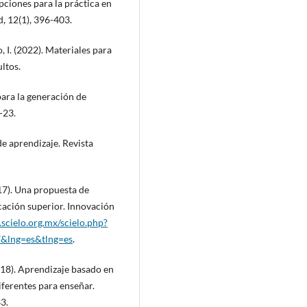
ciones para la práctica en
d, 12(1), 396-403.
 I. (2022). Materiales para
ltos.
para la generación de
-23.
de aprendizaje. Revista
017). Una propuesta de
cación superior. Innovación
scielo.org.mx/scielo.php?
&lng=es&tlng=es
.
018). Aprendizaje basado en
iferentes para enseñar.
3.