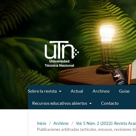
Sobre la revista
Actual
Archivos
Guías
Recursos educativos abiertos
Contacto
Inicio
/
Archivos
/
Vol. 5 Núm. 2 (2022): Revista Acad
Publicaciones arbitradas (artículos, ensayos, revisiones bi