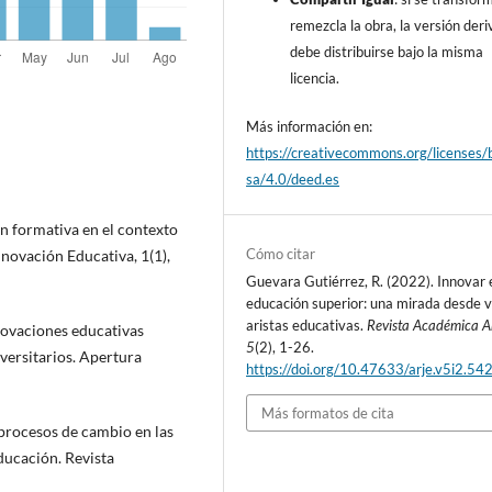
remezcla la obra, la versión der
debe distribuirse bajo la misma
licencia.
Más información en:
https://creativecommons.org/licenses/
sa/4.0/deed.es
ón formativa en el contexto
Cómo citar
nnovación Educativa, 1(1),
Guevara Gutiérrez, R. (2022). Innovar 
educación superior: una mirada desde v
aristas educativas.
Revista Académica A
novaciones educativas
5
(2), 1-26.
versitarios. Apertura
https://doi.org/10.47633/arje.v5i2.54
Más formatos de cita
 procesos de cambio en las
educación. Revista