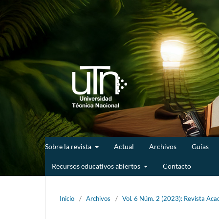
Sobre la revista
Actual
Archivos
Guías
Recursos educativos abiertos
Contacto
Inicio
/
Archivos
/
Vol. 6 Núm. 2 (2023): Revista Acad