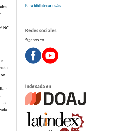
Para bibliotecarios/as
émica
e
BY-NC-
Redes sociales
Síganos en
ar
ncluir
i se
Indexada en
lizar
.
ma o
ivada