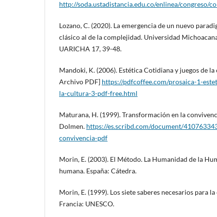
http://soda.ustadistancia.edu.co/enlinea/congr
Lozano, C. (2020). La emergencia de un nuevo parad
clásico al de la complejidad. Universidad Michoacana
UARICHA 17, 39-48.
Mandoki, K. (2006). Estética Cotidiana y juegos de la
Archivo PDF]
https://pdfcoffee.com/prosaica-1-este
la-cultura-3-pdf-free.html
Maturana, H. (1999). Transformación en la convivenci
Dolmen.
https://es.scribd.com/document/410763343
convivencia-pdf
Morin, E. (2003). El Método. La Humanidad de la Hu
humana. España: Cátedra.
Morin, E. (1999). Los siete saberes necesarios para la
Francia: UNESCO.