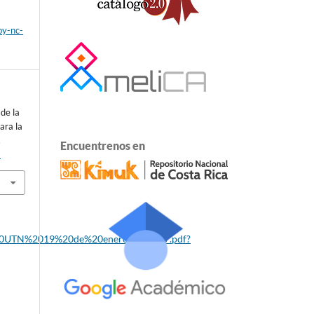
by-nc-
de la
ara la
.
Encuentrenos en
9
A%20UTN%2019%20de%20enero%202017.pdf?