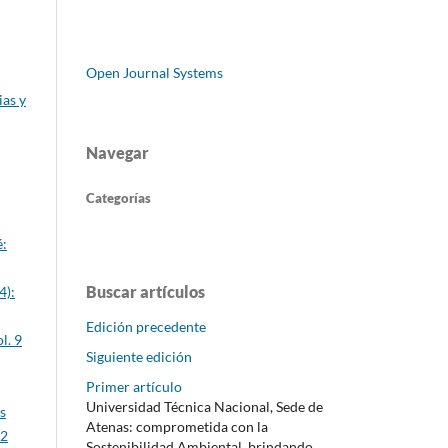
Open Journal Systems
ias y
Navegar
Categorías
é:
Buscar artículos
4):
Edición precedente
l. 9
Siguiente edición
Primer artículo
Universidad Técnica Nacional, Sede de
s
Atenas: comprometida con la
 2
Sostenibilidad Ambiental, brindando