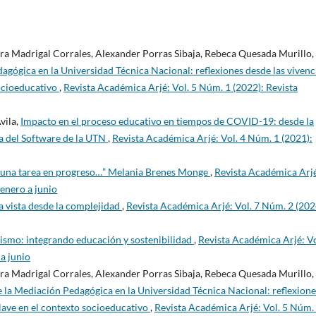
ra Madrigal Corrales, Alexander Porras Sibaja, Rebeca Quesada Murillo,
agógica en la Universidad Técnica Nacional: reflexiones desde las vivenc
socioeducativo
,
Revista Académica Arjé: Vol. 5 Núm. 1 (2022): Revista
vila,
Impacto en el proceso educativo en tiempos de COVID-19: desde la
ía del Software de la UTN
,
Revista Académica Arjé: Vol. 4 Núm. 1 (2021):
 una tarea en progreso…” Melania Brenes Monge
,
Revista Académica Arj
 enero a junio
 vista desde la complejidad
,
Revista Académica Arjé: Vol. 7 Núm. 2 (202
ismo: integrando educación y sostenibilidad
,
Revista Académica Arjé: Vo
a junio
ra Madrigal Corrales, Alexander Porras Sibaja, Rebeca Quesada Murillo,
 la Mediación Pedagógica en la Universidad Técnica Nacional: reflexione
clave en el contexto socioeducativo
,
Revista Académica Arjé: Vol. 5 Núm.