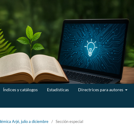
Índices y catálogos
Estadísticas
Directrices para autores
émica Arjé, julio a diciembre
/
Sección especial