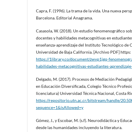
Capra, F. (1996). La trama de la vida. Una nueva persp
Barcelona. Editorial Anagrama.
Casasola, W. (2018). Un estudio fenomenográfico sobr
docentes y habilidades metacognitivas en estudiantes
enseñanza-aprendizaje del Instituto Tecnológico de Co
Universidad de Baja California. [Archivo PDF] https
https://1library.co/document/zwvp1jgq-fenomenograf
habilidades-metacognitivas-estudiantes-aprendizaje
Delgado, M. (2017). Procesos de Mediación Pedagógic
en Educación Diversificada, Colegio Técnico Profesion
licenciatura) Universidad Técnica Nacional, Costa R
https://repositorio.utn.ac.cr/bitstream/han
sequence=1&isAllowed=y
Gómez, J., y Escobar, M. (s.f). Neurodidáctica y Edu
desde las humanidades incluyendo la literatura.