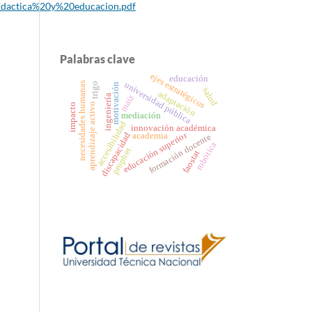
idactica%20y%20educacion.pdf
Palabras clave
ejes estratégicos
educación
universidad pública
necesidades humanas
trigo
motivación
salud
adaptación
ingeniería
maíz
aprendizaje activo
impacto
mediación
accesibilidad
innovación académica
educación superior
discapacidad
academia
formación docente
robótica
prophet
faostat