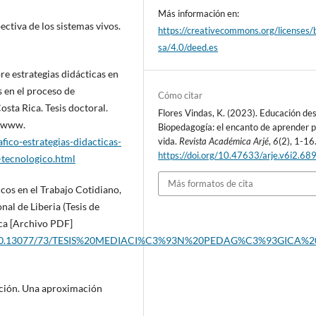
Más información en:
ectiva de los sistemas vivos.
https://creativecommons.org/licenses/
sa/4.0/deed.es
e estrategias didácticas en
 en el proceso de
Cómo citar
sta Rica. Tesis doctoral.
Flores Vindas, K. (2023). Educación des
: www.
Biopedagogía: el encanto de aprender p
ico-estrategias-didacticas-
vida.
Revista Académica Arjé
,
6
(2), 1-16
https://doi.org/10.47633/arje.v6i2.68
-tecnologico.html
Más formatos de cita
os en el Trabajo Cotidiano,
al de Liberia (Tesis de
ica [Archivo PDF]
dle/20.500.13077/73/TESIS%20MEDIACI%C3%93N%20PEDAG%C3%93GIC
cación. Una aproximación