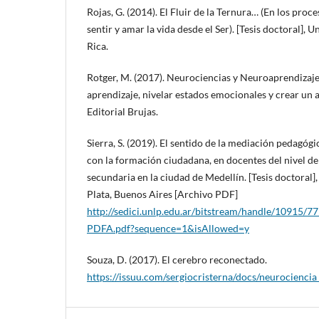
Rojas, G. (2014). El Fluir de la Ternura… (En los pro
sentir y amar la vida desde el Ser). [Tesis doctoral], 
Rica.
Rotger, M. (2017). Neurociencias y Neuroaprendizaje:
aprendizaje, nivelar estados emocionales y crear un 
Editorial Brujas.
Sierra, S. (2019). El sentido de la mediación pedagógi
con la formación ciudadana, en docentes del nivel d
secundaria en la ciudad de Medellín. [Tesis doctoral]
Plata, Buenos Aires [Archivo PDF]
http://sedici.unlp.edu.ar/bitstream/handle/10915
PDFA.pdf?sequence=1&isAllowed=y
Souza, D. (2017). El cerebro reconectado.
https://issuu.com/sergiocristerna/docs/neurocienci