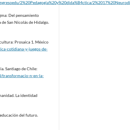
eso/congresoedu/2%20Pedagogia%20y%20dida%B4ctica/2%2017%20Neurod
igma: Del pensamiento
 de San Nicolás de Hidalgo.
 cultura: Prosaica 1. México
tica-cotidiana-y-juegos-de-
a. Santiago de Chile:
/transformacio-n-en-la-
manidad. La identidad
 educación del futuro.