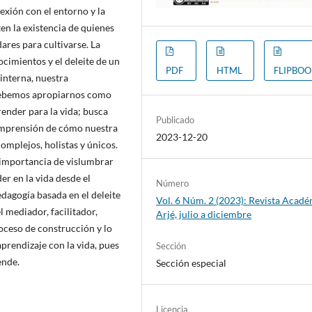
nexión con el entorno y la
en la existencia de quienes
ares para cultivarse. La
cimientos y el deleite de un
PDF
HTML
FLIPBO
interna, nuestra
 debemos apropiarnos como
render para la vida; busca
Publicado
omprensión de cómo nuestra
2023-12-20
omplejos, holistas y únicos.
a importancia de vislumbrar
er en la vida desde el
Número
dagogía basada en el deleite
Vol. 6 Núm. 2 (2023): Revista Acad
l mediador, facilitador,
Arjé, julio a diciembre
oceso de construcción y lo
aprendizaje con la vida, pues
Sección
ende.
Sección especial
Licencia