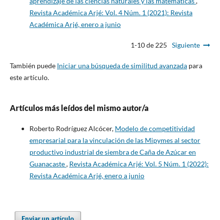
aprendizaje de las ciencias naturales y las matemáticas
,
Revista Académica Arjé: Vol. 4 Núm. 1 (2021): Revista
Académica Arjé, enero a junio
1-10 de 225
Siguiente
También puede
Iniciar una búsqueda de similitud avanzada
para
este artículo.
Artículos más leídos del mismo autor/a
Roberto Rodríguez Alcócer,
Modelo de competitividad
empresarial para la vinculación de las Mipymes al sector
productivo industrial de siembra de Caña de Azúcar en
Guanacaste
,
Revista Académica Arjé: Vol. 5 Núm. 1 (2022):
Revista Académica Arjé, enero a junio
Enviar un artículo