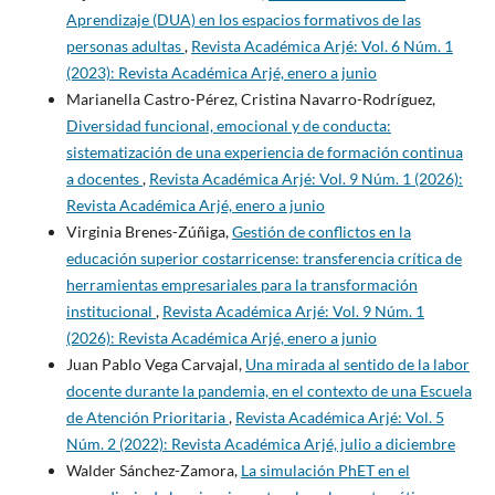
Aprendizaje (DUA) en los espacios formativos de las
personas adultas
,
Revista Académica Arjé: Vol. 6 Núm. 1
(2023): Revista Académica Arjé, enero a junio
Marianella Castro-Pérez, Cristina Navarro-Rodríguez,
Diversidad funcional, emocional y de conducta:
sistematización de una experiencia de formación continua
a docentes
,
Revista Académica Arjé: Vol. 9 Núm. 1 (2026):
Revista Académica Arjé, enero a junio
Virginia Brenes-Zúñiga,
Gestión de conflictos en la
educación superior costarricense: transferencia crítica de
herramientas empresariales para la transformación
institucional
,
Revista Académica Arjé: Vol. 9 Núm. 1
(2026): Revista Académica Arjé, enero a junio
Juan Pablo Vega Carvajal,
Una mirada al sentido de la labor
docente durante la pandemia, en el contexto de una Escuela
de Atención Prioritaria
,
Revista Académica Arjé: Vol. 5
Núm. 2 (2022): Revista Académica Arjé, julio a diciembre
Walder Sánchez-Zamora,
La simulación PhET en el