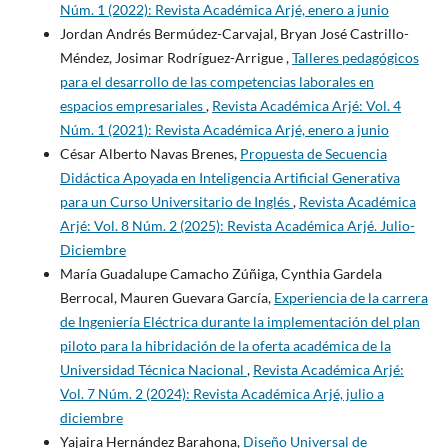
Núm. 1 (2022): Revista Académica Arjé, enero a junio
Jordan Andrés Bermúdez-Carvajal, Bryan José Castrillo-
Méndez, Josimar Rodríguez-Arrigue ,
Talleres pedagógicos
para el desarrollo de las competencias laborales en
espacios empresariales
,
Revista Académica Arjé: Vol. 4
Núm. 1 (2021): Revista Académica Arjé, enero a junio
César Alberto Navas Brenes,
Propuesta de Secuencia
Didáctica Apoyada en Inteligencia Artificial Generativa
para un Curso Universitario de Inglés
,
Revista Académica
Arjé: Vol. 8 Núm. 2 (2025): Revista Académica Arjé. Julio-
Diciembre
María Guadalupe Camacho Zúñiga, Cynthia Gardela
Berrocal, Mauren Guevara García,
Experiencia de la carrera
de Ingeniería Eléctrica durante la implementación del plan
piloto para la hibridación de la oferta académica de la
Universidad Técnica Nacional
,
Revista Académica Arjé:
Vol. 7 Núm. 2 (2024): Revista Académica Arjé, julio a
diciembre
Yajaira Hernández Barahona,
Diseño Universal de