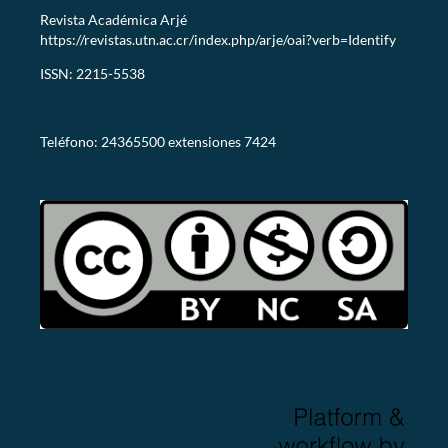
Revista Académica Arjé
https://revistas.utn.ac.cr/index.php/arje/oai?verb=Identify
ISSN: 2215-5538
revistaarje@utn.ac.cr
Teléfono: 24365500 extensiones 7424
CC-BY-NC-SA