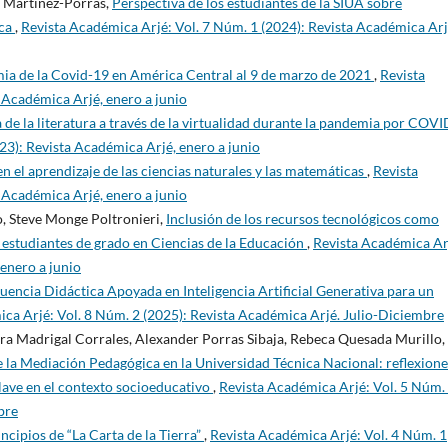
s Martínez-Porras,
Perspectiva de los estudiantes de la SIUA sobre
ica
,
Revista Académica Arjé: Vol. 7 Núm. 1 (2024): Revista Académica Arj
mia de la Covid-19 en América Central al 9 de marzo de 2021
,
Revista
 Académica Arjé, enero a junio
de la literatura a través de la virtualidad durante la pandemia por COVI
23): Revista Académica Arjé, enero a junio
n el aprendizaje de las ciencias naturales y las matemáticas
,
Revista
 Académica Arjé, enero a junio
, Steve Monge Poltronieri,
Inclusión de los recursos tecnológicos como
s estudiantes de grado en Ciencias de la Educación
,
Revista Académica Ar
 enero a junio
uencia Didáctica Apoyada en Inteligencia Artificial Generativa para un
ca Arjé: Vol. 8 Núm. 2 (2025): Revista Académica Arjé. Julio-Diciembre
ra Madrigal Corrales, Alexander Porras Sibaja, Rebeca Quesada Murillo,
 la Mediación Pedagógica en la Universidad Técnica Nacional: reflexione
clave en el contexto socioeducativo
,
Revista Académica Arjé: Vol. 5 Núm.
bre
ncipios de “La Carta de la Tierra”
,
Revista Académica Arjé: Vol. 4 Núm. 1