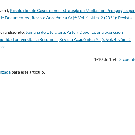
verri,
Resolución de Casos como Estrategia de Mediación Pedagógica par
a de Documentos
,
Revista Académica Arjé: Vol. 4 Núm. 2 (2021): Revista
gura Elizondo,
Semana de Literatura, Arte y Deporte, una expresión
omunidad universitaria Resumen
,
Revista Académica Arjé: Vol. 4 Núm. 2
bre
1-10 de 154
Siguient
anzada
para este artículo.