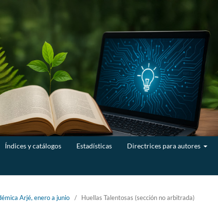
Índices y catálogos
Estadísticas
Directrices para autores
émica Arjé, enero a junio
/
Huellas Talentosas (sección no arbitrada)