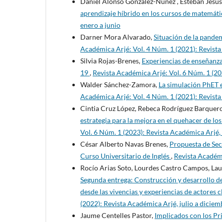
Daniel Alonso González-Núñez , Esteban Jesú
aprendizaje híbrido en los cursos de matemát
enero a junio
Darner Mora Alvarado,
Situación de la pande
Académica Arjé: Vol. 4 Núm. 1 (2021): Revista
Silvia Rojas-Brenes,
Experiencias de enseñanza 
19
,
Revista Académica Arjé: Vol. 6 Núm. 1 (20
Walder Sánchez-Zamora,
La simulación PhET e
Académica Arjé: Vol. 4 Núm. 1 (2021): Revista
Cintia Cruz López, Rebeca Rodríguez Barquero
estrategia para la mejora en el quehacer de lo
Vol. 6 Núm. 1 (2023): Revista Académica Arjé,
César Alberto Navas Brenes,
Propuesta de Sec
Curso Universitario de Inglés
,
Revista Académi
Rocío Arias Soto, Lourdes Castro Campos, Lau
Segunda entrega: Construcción y desarrollo de
desde las vivencias y experiencias de actores 
(2022): Revista Académica Arjé, julio a diciem
Jaume Centelles Pastor,
Implicados con los Pri