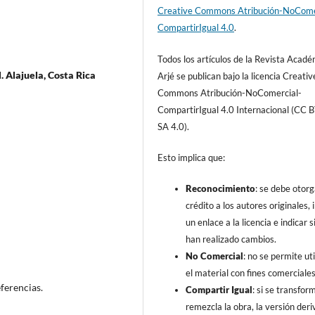
Creative Commons Atribución-NoCome
CompartirIgual 4.0
.
Todos los artículos de la Revista Acad
 Alajuela, Costa Rica
Arjé se publican bajo la licencia Creativ
Commons Atribución-NoComercial-
CompartirIgual 4.0 Internacional (CC 
SA 4.0).
Esto implica que:
Reconocimiento
: se debe otorg
crédito a los autores originales, i
un enlace a la licencia e indicar s
han realizado cambios.
No Comercial
: no se permite uti
el material con fines comerciales
eferencias.
Compartir Igual
: si se transfor
remezcla la obra, la versión der