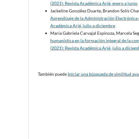
(2021): Revista Académica Arjé, enero a junio
Jackeline González Duarte, Brandon Solís Cha
Aprendizaje de la Administración Electrónic
Académica Arjé, julio a diciembre
María Gabriela Carvajal Espinoza, Marcela Se
humanística en la formación integral de la c
(2021): Revista Académica Arjé, julio a diciem
También puede
Iniciar una búsqueda de similitud av