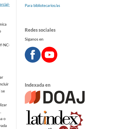
rcial-
Para bibliotecarios/as
émica
Redes sociales
e
Síganos en
BY-NC-
ar
ncluir
Indexada en
i se
lizar
.
ma o
ivada