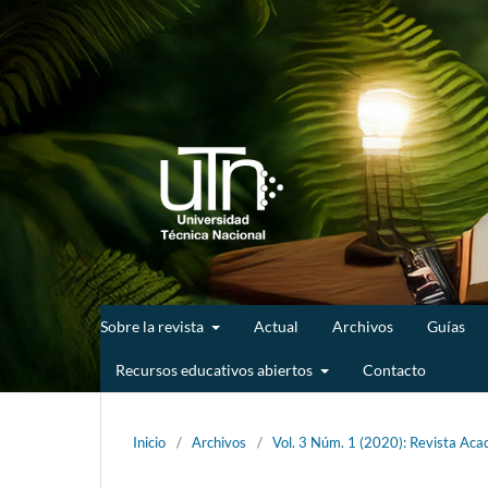
Sobre la revista
Actual
Archivos
Guías
Recursos educativos abiertos
Contacto
Inicio
/
Archivos
/
Vol. 3 Núm. 1 (2020): Revista Acad