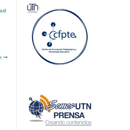
a el
e