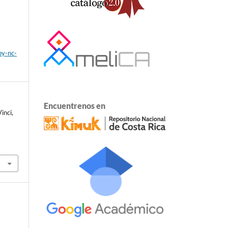
by-nc-
Encuentrenos en
inci,