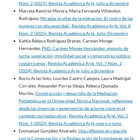
Núm. 2 (2021): Revista Académica Arjé, julio a diciembre
Marcela Ramírez Morera, María Fernanda Villalobos
Rodríguez,
Miradas ocultas de la migración: El rostro de las
mujeres con discapacidad
,
Revista Académica Arjé: Vol. 8
Núm. 2 (2025): Revista Académica Arjé. Julio-Diciembre
Kattia Rebeca Rodríguez Brenes, Carmen Monge
Hernández,
PhD. Carmen Monge Hernández: ejemplo de
lucha, superación, movilidad social y compromiso público
costarricense
,
Revista Académica Arjé: Vol. 7 Núm. 2
(2024): Revista Académica Arjé, julio a diciembre
Rocío Arias Soto, Lourdes Castro Campos, Laura Madrigal
Corrales, Alexander Porras Sibaja, Rebeca Quesada
Murillo,
Construcción y desarrollo de la Mediación
Pedagógica en la Universidad Técnica Nacional: reflexiones
desde las vivencias y experiencias de actores clave en el
contexto socioeducativo
,
Revista Académica Arjé: Vol. 5
Núm. 1 (2022): Revista Académica Arjé, enero a junio
Emmanuel González Alvarado,
Una reflexión en relación
con la Conservación y la Restauración de Ecosistemas, en la