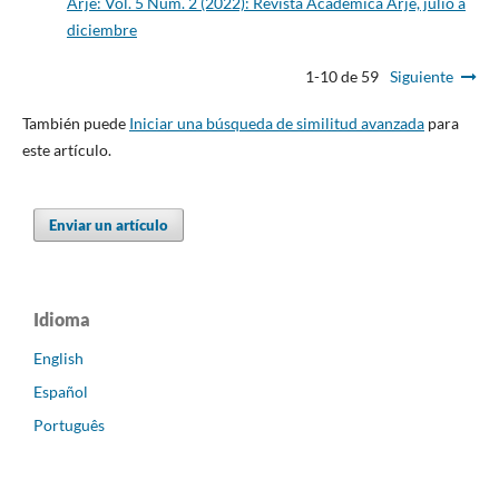
Arjé: Vol. 5 Núm. 2 (2022): Revista Académica Arjé, julio a
diciembre
1-10 de 59
Siguiente
También puede
Iniciar una búsqueda de similitud avanzada
para
este artículo.
Enviar un artículo
Idioma
English
Español
Português