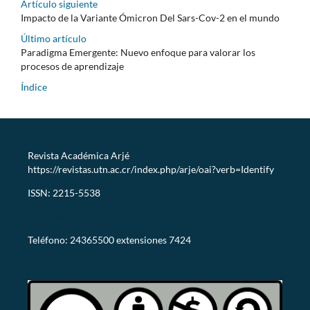
Artículo siguiente
Impacto de la Variante Ómicron Del Sars-Cov-2 en el mundo
Último artículo
Paradigma Emergente: Nuevo enfoque para valorar los
procesos de aprendizaje
Índice
Revista Académica Arjé
https://revistas.utn.ac.cr/index.php/arje/oai?verb=Identify
ISSN: 2215-5538
revistaarje@utn.ac.cr
Teléfono: 24365500 extensiones 7424
CC-BY-NC-SA