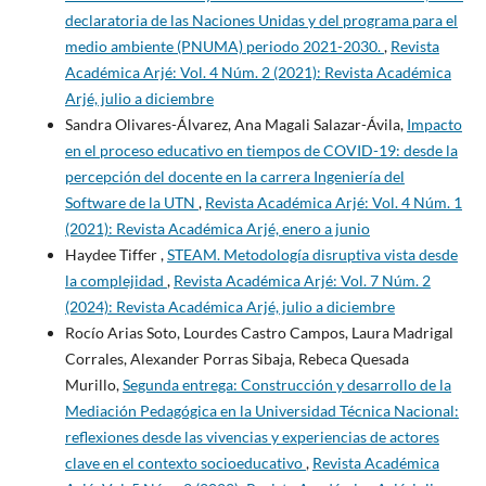
declaratoria de las Naciones Unidas y del programa para el
medio ambiente (PNUMA) periodo 2021-2030.
,
Revista
Académica Arjé: Vol. 4 Núm. 2 (2021): Revista Académica
Arjé, julio a diciembre
Sandra Olivares-Álvarez, Ana Magali Salazar-Ávila,
Impacto
en el proceso educativo en tiempos de COVID-19: desde la
percepción del docente en la carrera Ingeniería del
Software de la UTN
,
Revista Académica Arjé: Vol. 4 Núm. 1
(2021): Revista Académica Arjé, enero a junio
Haydee Tiffer ,
STEAM. Metodología disruptiva vista desde
la complejidad
,
Revista Académica Arjé: Vol. 7 Núm. 2
(2024): Revista Académica Arjé, julio a diciembre
Rocío Arias Soto, Lourdes Castro Campos, Laura Madrigal
Corrales, Alexander Porras Sibaja, Rebeca Quesada
Murillo,
Segunda entrega: Construcción y desarrollo de la
Mediación Pedagógica en la Universidad Técnica Nacional:
reflexiones desde las vivencias y experiencias de actores
clave en el contexto socioeducativo
,
Revista Académica