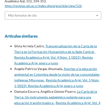
Académica Arjé
,
5
(1), 334-352.
https://revistas.utn.ac.cr/index.php/arje/article/view/526
Más formatos de cita
Artículos similares
Silvia Arrieta Castro,
Transversalización de la Carta de la
Tierra en la Formación Humanística de la Sede Central
,
Revista Académica Arjé: Vol. 4 Núm. 1 (2021): Revista
Académica Arjé, enero a junio
Angela Patricia Vargas Ahumada,
Aportes a la educación
ambiental en Colombia desde la visión de las comunidades
indígenas Mhuysqas
,
Revista Académica Arjé: Vol. 5 Núm.
1 (2022): Revista Académica Arjé, enero a junio
Damasia Ezcurra, Angélica Gómez Pizarro,
La Carta de la
Tierra: Un instrumento pedagógico potente para una
educación transformadora
,
Revista Académica Arjé: Vol. 4