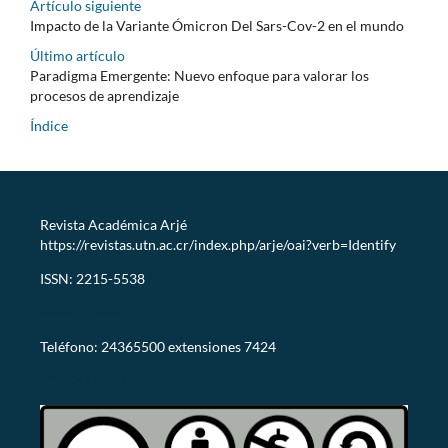
Artículo siguiente
Impacto de la Variante Ómicron Del Sars-Cov-2 en el mundo
Último artículo
Paradigma Emergente: Nuevo enfoque para valorar los
procesos de aprendizaje
Índice
Revista Académica Arjé
https://revistas.utn.ac.cr/index.php/arje/oai?verb=Identify
ISSN: 2215-5538
revistaarje@utn.ac.cr
Teléfono: 24365500 extensiones 7424
CC-BY-NC-SA