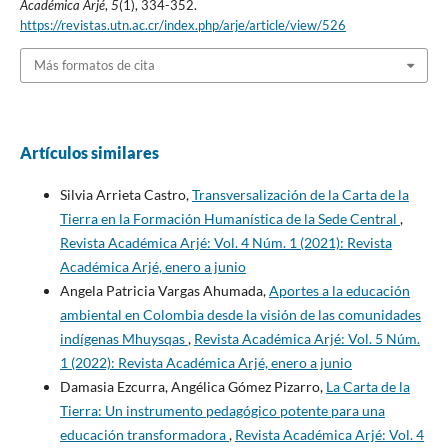
Académica Arjé
,
5
(1), 334-352.
https://revistas.utn.ac.cr/index.php/arje/article/view/526
Más formatos de cita
Artículos similares
Silvia Arrieta Castro,
Transversalización de la Carta de la
Tierra en la Formación Humanística de la Sede Central
,
Revista Académica Arjé: Vol. 4 Núm. 1 (2021): Revista
Académica Arjé, enero a junio
Angela Patricia Vargas Ahumada,
Aportes a la educación
ambiental en Colombia desde la visión de las comunidades
indígenas Mhuysqas
,
Revista Académica Arjé: Vol. 5 Núm.
1 (2022): Revista Académica Arjé, enero a junio
Damasia Ezcurra, Angélica Gómez Pizarro,
La Carta de la
Tierra: Un instrumento pedagógico potente para una
educación transformadora
,
Revista Académica Arjé: Vol. 4