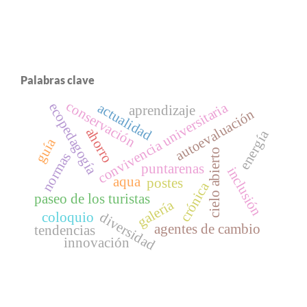
Palabras clave
conservación
convivencia universitaria
ecopedagogía
actualidad
aprendizaje
autoevaluación
ahorro
energía
guía
cielo abierto
normas
puntarenas
inclusión
aqua
postes
crónica
paseo de los turistas
galería
diversidad
coloquio
agentes de cambio
tendencias
innovación