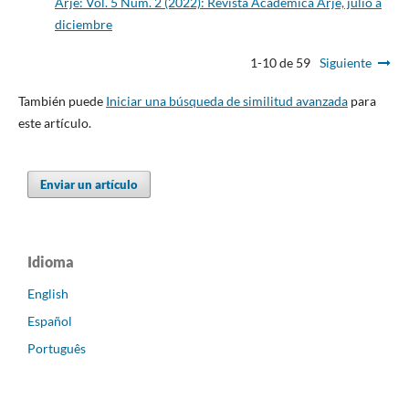
Arjé: Vol. 5 Núm. 2 (2022): Revista Académica Arjé, julio a
diciembre
1-10 de 59
Siguiente
También puede
Iniciar una búsqueda de similitud avanzada
para
este artículo.
Enviar un artículo
Idioma
English
Español
Português