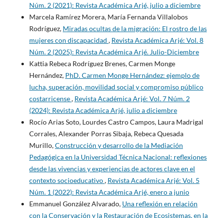
Núm. 2 (2021): Revista Académica Arjé, julio a diciembre
Marcela Ramírez Morera, María Fernanda Villalobos
Rodríguez,
Miradas ocultas de la migración: El rostro de las
mujeres con discapacidad
,
Revista Académica Arjé: Vol. 8
Núm. 2 (2025): Revista Académica Arjé. Julio-Diciembre
Kattia Rebeca Rodríguez Brenes, Carmen Monge
Hernández,
PhD. Carmen Monge Hernández: ejemplo de
lucha, superación, movilidad social y compromiso público
costarricense
,
Revista Académica Arjé: Vol. 7 Núm. 2
(2024): Revista Académica Arjé, julio a diciembre
Rocío Arias Soto, Lourdes Castro Campos, Laura Madrigal
Corrales, Alexander Porras Sibaja, Rebeca Quesada
Murillo,
Construcción y desarrollo de la Mediación
Pedagógica en la Universidad Técnica Nacional: reflexiones
desde las vivencias y experiencias de actores clave en el
contexto socioeducativo
,
Revista Académica Arjé: Vol. 5
Núm. 1 (2022): Revista Académica Arjé, enero a junio
Emmanuel González Alvarado,
Una reflexión en relación
con la Conservación y la Restauración de Ecosistemas, en la