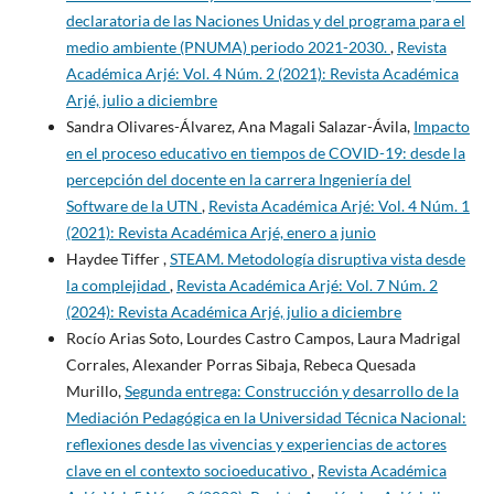
declaratoria de las Naciones Unidas y del programa para el
medio ambiente (PNUMA) periodo 2021-2030.
,
Revista
Académica Arjé: Vol. 4 Núm. 2 (2021): Revista Académica
Arjé, julio a diciembre
Sandra Olivares-Álvarez, Ana Magali Salazar-Ávila,
Impacto
en el proceso educativo en tiempos de COVID-19: desde la
percepción del docente en la carrera Ingeniería del
Software de la UTN
,
Revista Académica Arjé: Vol. 4 Núm. 1
(2021): Revista Académica Arjé, enero a junio
Haydee Tiffer ,
STEAM. Metodología disruptiva vista desde
la complejidad
,
Revista Académica Arjé: Vol. 7 Núm. 2
(2024): Revista Académica Arjé, julio a diciembre
Rocío Arias Soto, Lourdes Castro Campos, Laura Madrigal
Corrales, Alexander Porras Sibaja, Rebeca Quesada
Murillo,
Segunda entrega: Construcción y desarrollo de la
Mediación Pedagógica en la Universidad Técnica Nacional:
reflexiones desde las vivencias y experiencias de actores
clave en el contexto socioeducativo
,
Revista Académica