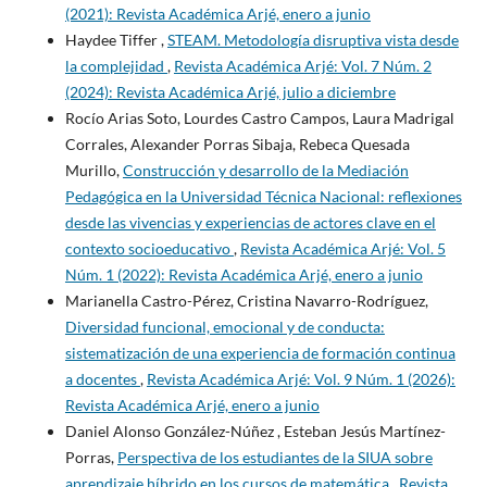
(2021): Revista Académica Arjé, enero a junio
Haydee Tiffer ,
STEAM. Metodología disruptiva vista desde
la complejidad
,
Revista Académica Arjé: Vol. 7 Núm. 2
(2024): Revista Académica Arjé, julio a diciembre
Rocío Arias Soto, Lourdes Castro Campos, Laura Madrigal
Corrales, Alexander Porras Sibaja, Rebeca Quesada
Murillo,
Construcción y desarrollo de la Mediación
Pedagógica en la Universidad Técnica Nacional: reflexiones
desde las vivencias y experiencias de actores clave en el
contexto socioeducativo
,
Revista Académica Arjé: Vol. 5
Núm. 1 (2022): Revista Académica Arjé, enero a junio
Marianella Castro-Pérez, Cristina Navarro-Rodríguez,
Diversidad funcional, emocional y de conducta:
sistematización de una experiencia de formación continua
a docentes
,
Revista Académica Arjé: Vol. 9 Núm. 1 (2026):
Revista Académica Arjé, enero a junio
Daniel Alonso González-Núñez , Esteban Jesús Martínez-
Porras,
Perspectiva de los estudiantes de la SIUA sobre
aprendizaje híbrido en los cursos de matemática
,
Revista