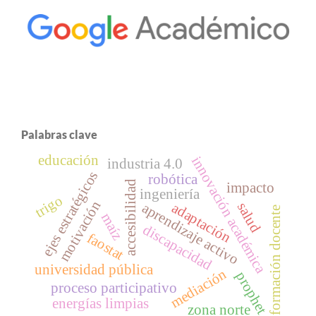
Palabras clave
educación
innovación académica
industria 4.0
ejes estratégicos
robótica
accesibilidad
impacto
ingeniería
trigo
motivación
salud
adaptación
aprendizaje activo
formación docente
maíz
discapacidad
faostat
universidad pública
mediación
prophet
proceso participativo
energías limpias
zona norte