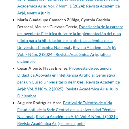
Académica Arjé: Vol. 7 Núm. 1 (2024): Revista Académica
Arjé, enero a junio
María Guadalupe Camacho Zúñiga, Cynthia Gardela
Berrocal, Mauren Guevara García,
Experiencia de la carrera
de Ingeniería Eléctrica durante la implementación del plan
piloto para la hibridación de la oferta académica de la
Universidad Técnica Nacional
,
Revista Académica Arjé:
Vol. 7 Núm. 2 (2024): Revista Académica Arjé, julio a
diciembre
César Alberto Navas Brenes,
Propuesta de Secuencia
Didáctica Apoyada en Inteligencia Artificial Generativa
para un Curso Universitario de Inglés
,
Revista Académica
Arjé: Vol. 8 Núm. 2 (2025): Revista Académica Arjé. Julio-
Diciembre
Augusto Rodríguez-Arce,
Festival de Talentos de Vida
Estudiantil de la Sede Central de la Universidad Técnica
Nacional
,
Revista Académica Arjé: Vol. 4 Núm. 1 (2021):
Revista Académica Arjé, enero a junio