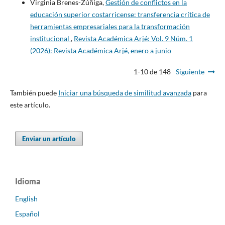
Virginia Brenes-Zúñiga,
Gestión de conflictos en la
educación superior costarricense: transferencia crítica de
herramientas empresariales para la transformación
institucional
,
Revista Académica Arjé: Vol. 9 Núm. 1
(2026): Revista Académica Arjé, enero a junio
1-10 de 148
Siguiente
También puede
Iniciar una búsqueda de similitud avanzada
para
este artículo.
Enviar un artículo
Idioma
English
Español