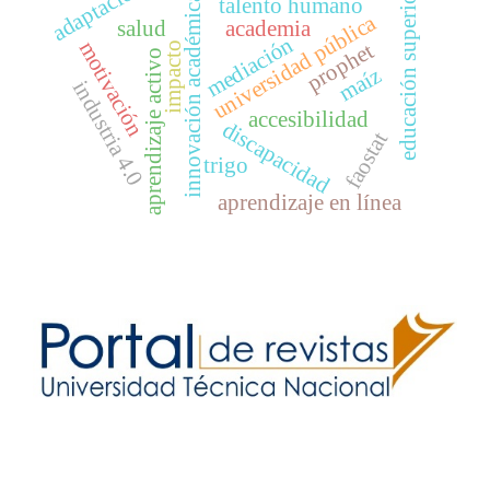
adaptación
educación superior
innovación académica
talento humano
universidad pública
salud
academia
mediación
motivación
prophet
impacto
aprendizaje activo
maíz
industria 4.0
accesibilidad
discapacidad
faostat
trigo
aprendizaje en línea