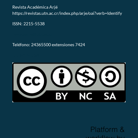
Revista Académica Arjé
https://revistas.utn.ac.cr/index.php/arje/oai?verb=Identify
ISSN: 2215-5538
revistaarje@utn.ac.cr
Teléfono: 24365500 extensiones 7424
CC-BY-NC-SA