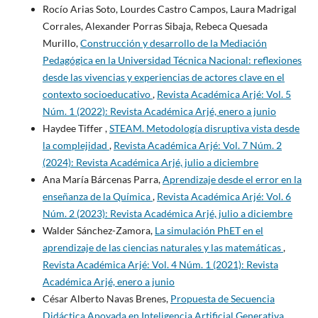
Rocío Arias Soto, Lourdes Castro Campos, Laura Madrigal
Corrales, Alexander Porras Sibaja, Rebeca Quesada
Murillo,
Construcción y desarrollo de la Mediación
Pedagógica en la Universidad Técnica Nacional: reflexiones
desde las vivencias y experiencias de actores clave en el
contexto socioeducativo
,
Revista Académica Arjé: Vol. 5
Núm. 1 (2022): Revista Académica Arjé, enero a junio
Haydee Tiffer ,
STEAM. Metodología disruptiva vista desde
la complejidad
,
Revista Académica Arjé: Vol. 7 Núm. 2
(2024): Revista Académica Arjé, julio a diciembre
Ana María Bárcenas Parra,
Aprendizaje desde el error en la
enseñanza de la Química
,
Revista Académica Arjé: Vol. 6
Núm. 2 (2023): Revista Académica Arjé, julio a diciembre
Walder Sánchez-Zamora,
La simulación PhET en el
aprendizaje de las ciencias naturales y las matemáticas
,
Revista Académica Arjé: Vol. 4 Núm. 1 (2021): Revista
Académica Arjé, enero a junio
César Alberto Navas Brenes,
Propuesta de Secuencia
Didáctica Apoyada en Inteligencia Artificial Generativa