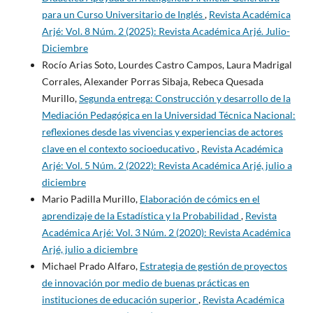
para un Curso Universitario de Inglés
,
Revista Académica
Arjé: Vol. 8 Núm. 2 (2025): Revista Académica Arjé. Julio-
Diciembre
Rocío Arias Soto, Lourdes Castro Campos, Laura Madrigal
Corrales, Alexander Porras Sibaja, Rebeca Quesada
Murillo,
Segunda entrega: Construcción y desarrollo de la
Mediación Pedagógica en la Universidad Técnica Nacional:
reflexiones desde las vivencias y experiencias de actores
clave en el contexto socioeducativo
,
Revista Académica
Arjé: Vol. 5 Núm. 2 (2022): Revista Académica Arjé, julio a
diciembre
Mario Padilla Murillo,
Elaboración de cómics en el
aprendizaje de la Estadística y la Probabilidad
,
Revista
Académica Arjé: Vol. 3 Núm. 2 (2020): Revista Académica
Arjé, julio a diciembre
Michael Prado Alfaro,
Estrategia de gestión de proyectos
de innovación por medio de buenas prácticas en
instituciones de educación superior
,
Revista Académica