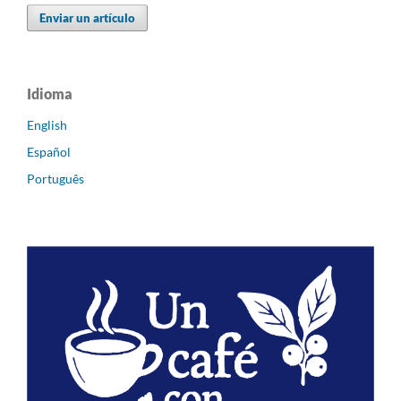
Enviar un artículo
Idioma
English
Español
Português