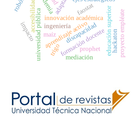
adaptación
robótica
academia
accesibilidad
faostat
educación superior
universidad pública
proyecto empléate
innovación académica
aprendizaje activo
impacto
discapacidad
ingeniería
formación docente
hackaton
maíz
trigo
prophet
mediación