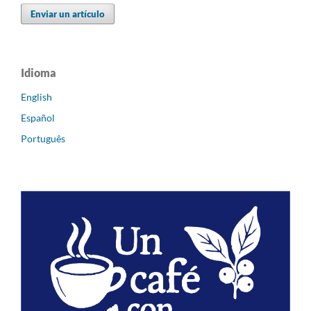
Enviar un artículo
Idioma
English
Español
Português