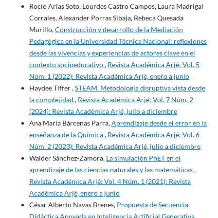
Rocío Arias Soto, Lourdes Castro Campos, Laura Madrigal
Corrales, Alexander Porras Sibaja, Rebeca Quesada
Murillo,
Construcción y desarrollo de la Mediación
Pedagógica en la Universidad Técnica Nacional: reflexiones
desde las vivencias y experiencias de actores clave en el
contexto socioeducativo
,
Revista Académica Arjé: Vol. 5
Núm. 1 (2022): Revista Académica Arjé, enero a junio
Haydee Tiffer ,
STEAM. Metodología disruptiva vista desde
la complejidad
,
Revista Académica Arjé: Vol. 7 Núm. 2
(2024): Revista Académica Arjé, julio a diciembre
Ana María Bárcenas Parra,
Aprendizaje desde el error en la
enseñanza de la Química
,
Revista Académica Arjé: Vol. 6
Núm. 2 (2023): Revista Académica Arjé, julio a diciembre
Walder Sánchez-Zamora,
La simulación PhET en el
aprendizaje de las ciencias naturales y las matemáticas
,
Revista Académica Arjé: Vol. 4 Núm. 1 (2021): Revista
Académica Arjé, enero a junio
César Alberto Navas Brenes,
Propuesta de Secuencia
Didáctica Apoyada en Inteligencia Artificial Generativa