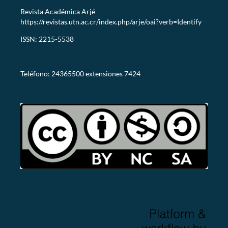
Revista Académica Arjé
https://revistas.utn.ac.cr/index.php/arje/oai?verb=Identify
ISSN: 2215-5538
revistaarje@utn.ac.cr
Teléfono: 24365500 extensiones 7424
CC-BY-NC-SA