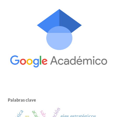
Palabras clave
salud
ejes estratégicos