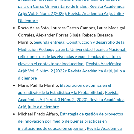
para un Curso Universitario de Inglés
,
Revista Académica
Arjé: Vol. 8 Núm. 2 (2025): Revista Académica Arjé. Julio-
Diciembre
Rocío Arias Soto, Lourdes Castro Campos, Laura Madrigal
Corrales, Alexander Porras Sibaja, Rebeca Quesada
Murillo,
Segunda entrega: Construcción y desarrollo de la
Mediación Pedagógica en la Universidad Técnica Nacional:
reflexiones desde las vivencias y experiencias de actores
clave en el contexto socioeducativo
,
Revista Académica
Arjé: Vol. 5 Núm. 2 (2022): Revista Académica Arjé, julio a
diciembre
Mario Padilla Murillo,
Elaboración de cómics en el
aprendizaje de la Estadística y la Probabilidad
,
Revista
Académica Arjé: Vol. 3 Núm. 2 (2020): Revista Académica
Arjé, julio a diciembre
Michael Prado Alfaro,
Estrategia de gestión de proyectos
de innovación por medio de buenas prácticas en
instituciones de educación superior
,
Revista Académica