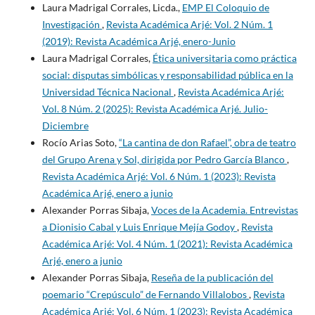
Laura Madrigal Corrales, Licda.,
EMP El Coloquio de
Investigación
,
Revista Académica Arjé: Vol. 2 Núm. 1
(2019): Revista Académica Arjé, enero-Junio
Laura Madrigal Corrales,
Ética universitaria como práctica
social: disputas simbólicas y responsabilidad pública en la
Universidad Técnica Nacional
,
Revista Académica Arjé:
Vol. 8 Núm. 2 (2025): Revista Académica Arjé. Julio-
Diciembre
Rocío Arias Soto,
“La cantina de don Rafael”, obra de teatro
del Grupo Arena y Sol, dirigida por Pedro García Blanco
,
Revista Académica Arjé: Vol. 6 Núm. 1 (2023): Revista
Académica Arjé, enero a junio
Alexander Porras Sibaja,
Voces de la Academia. Entrevistas
a Dionisio Cabal y Luis Enrique Mejía Godoy
,
Revista
Académica Arjé: Vol. 4 Núm. 1 (2021): Revista Académica
Arjé, enero a junio
Alexander Porras Sibaja,
Reseña de la publicación del
poemario “Crepúsculo” de Fernando Villalobos
,
Revista
Académica Arjé: Vol. 6 Núm. 1 (2023): Revista Académica