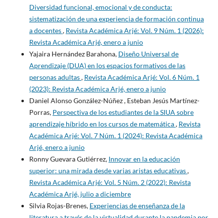
Diversidad funcional, emocional y de conducta:
sistematización de una experiencia de formación continua
a docentes
,
Revista Académica Arjé: Vol. 9 Núm. 1 (2026):
Revista Académica Arjé, enero a junio
Yajaira Hernández Barahona,
Diseño Universal de
Aprendizaje (DUA) en los espacios formativos de las
personas adultas
,
Revista Académica Arjé: Vol. 6 Núm. 1
(2023): Revista Académica Arjé, enero a junio
Daniel Alonso González-Núñez , Esteban Jesús Martínez-
Porras,
Perspectiva de los estudiantes de la SIUA sobre
aprendizaje híbrido en los cursos de matemática
,
Revista
Académica Arjé: Vol. 7 Núm. 1 (2024): Revista Académica
Arjé, enero a junio
Ronny Guevara Gutiérrez,
Innovar en la educación
superior: una mirada desde varias aristas educativas
,
Revista Académica Arjé: Vol. 5 Núm. 2 (2022): Revista
Académica Arjé, julio a diciembre
Silvia Rojas-Brenes,
Experiencias de enseñanza de la
literatura a través de la virtualidad durante la pandemia por