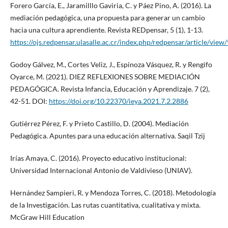
Forero García, E., Jaramilllo Gaviria, C. y Páez Pino, A. (2016). La
mediación pedagógica, una propuesta para generar un cambio
hacia una cultura aprendiente. Revista REDpensar, 5 (1), 1-13.
https://ojs.redpensar.ulasalle.ac.cr/index.php/redpensar/article/view
Godoy Gálvez, M., Cortes Veliz, J., Espinoza Vásquez, R. y Rengifo
Oyarce, M. (2021). DIEZ REFLEXIONES SOBRE MEDIACIÓN
PEDAGÓGICA. Revista Infancia, Educación y Aprendizaje. 7 (2),
42-51. DOI:
https://doi.org/10.22370/ieya.2021.7.2.2886
Gutiérrez Pérez, F. y Prieto Castillo, D. (2004). Mediación
Pedagógica. Apuntes para una educación alternativa. Saqil Tzij
Irías Amaya, C. (2016). Proyecto educativo institucional:
Universidad Internacional Antonio de Valdivieso (UNIAV).
Hernández Sampieri, R. y Mendoza Torres, C. (2018). Metodología
de la Investigación. Las rutas cuantitativa, cualitativa y mixta.
McGraw Hill Education