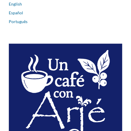
English
Español
Português