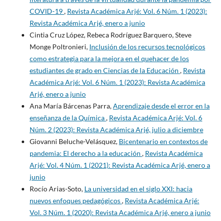
COVID-19
,
Revista Académica Arjé: Vol. 6 Núm. 1 (2023):
Revista Académica Arjé, enero a junio
Cintia Cruz López, Rebeca Rodríguez Barquero, Steve
Monge Poltronieri,
Inclusión de los recursos tecnológicos
como estrategia para la mejora en el quehacer de los
estudiantes de grado en Ciencias de la Educación
,
Revista
Académica Arjé: Vol. 6 Núm. 1 (2023): Revista Académica
Arjé, enero a junio
Ana María Bárcenas Parra,
Aprendizaje desde el error en la
enseñanza de la Química
,
Revista Académica Arjé: Vol. 6
Núm. 2 (2023): Revista Académica Arjé, julio a diciembre
Giovanni Beluche-Velásquez,
Bicentenario en contextos de
pandemia: El derecho a la educación
,
Revista Académica
Arjé: Vol. 4 Núm. 1 (2021): Revista Académica Arjé, enero a
junio
Rocío Arias-Soto,
La universidad en el siglo XXI: hacia
nuevos enfoques pedagógicos
,
Revista Académica Arjé:
Vol. 3 Núm. 1 (2020): Revista Académica Arjé, enero a junio