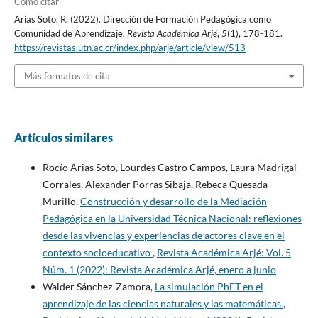
Cómo citar
Arias Soto, R. (2022). Dirección de Formación Pedagógica como
Comunidad de Aprendizaje.
Revista Académica Arjé
,
5
(1), 178-181.
https://revistas.utn.ac.cr/index.php/arje/article/view/513
Más formatos de cita
Artículos similares
Rocío Arias Soto, Lourdes Castro Campos, Laura Madrigal
Corrales, Alexander Porras Sibaja, Rebeca Quesada
Murillo,
Construcción y desarrollo de la Mediación
Pedagógica en la Universidad Técnica Nacional: reflexiones
desde las vivencias y experiencias de actores clave en el
contexto socioeducativo
,
Revista Académica Arjé: Vol. 5
Núm. 1 (2022): Revista Académica Arjé, enero a junio
Walder Sánchez-Zamora,
La simulación PhET en el
aprendizaje de las ciencias naturales y las matemáticas
,