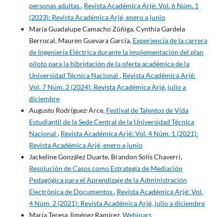
personas adultas
,
Revista Académica Arjé: Vol. 6 Núm. 1
(2023): Revista Académica Arjé, enero a junio
María Guadalupe Camacho Zúñiga, Cynthia Gardela
Berrocal, Mauren Guevara García,
Experiencia de la carrera
de Ingeniería Eléctrica durante la implementación del plan
piloto para la hibridación de la oferta académica de la
Universidad Técnica Nacional
,
Revista Académica Arjé:
Vol. 7 Núm. 2 (2024): Revista Académica Arjé, julio a
diciembre
Augusto Rodríguez-Arce,
Festival de Talentos de Vida
Estudiantil de la Sede Central de la Universidad Técnica
Nacional
,
Revista Académica Arjé: Vol. 4 Núm. 1 (2021):
Revista Académica Arjé, enero a junio
Jackeline González Duarte, Brandon Solís Chaverri,
Resolución de Casos como Estrategia de Mediación
Pedagógica para el Aprendizaje de la Administración
Electrónica de Documentos
,
Revista Académica Arjé: Vol.
4 Núm. 2 (2021): Revista Académica Arjé, julio a diciembre
María Teresa Jiménez Ramírez,
Webinars