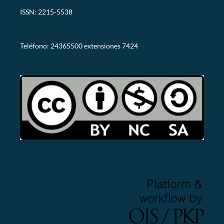
ISSN: 2215-5538
revistaarje@utn.ac.cr
Teléfono: 24365500 extensiones 7424
CC-BY-NC-SA