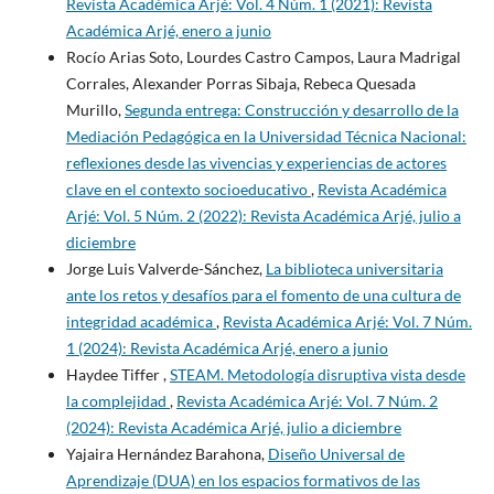
Revista Académica Arjé: Vol. 4 Núm. 1 (2021): Revista
Académica Arjé, enero a junio
Rocío Arias Soto, Lourdes Castro Campos, Laura Madrigal
Corrales, Alexander Porras Sibaja, Rebeca Quesada
Murillo,
Segunda entrega: Construcción y desarrollo de la
Mediación Pedagógica en la Universidad Técnica Nacional:
reflexiones desde las vivencias y experiencias de actores
clave en el contexto socioeducativo
,
Revista Académica
Arjé: Vol. 5 Núm. 2 (2022): Revista Académica Arjé, julio a
diciembre
Jorge Luis Valverde-Sánchez,
La biblioteca universitaria
ante los retos y desafíos para el fomento de una cultura de
integridad académica
,
Revista Académica Arjé: Vol. 7 Núm.
1 (2024): Revista Académica Arjé, enero a junio
Haydee Tiffer ,
STEAM. Metodología disruptiva vista desde
la complejidad
,
Revista Académica Arjé: Vol. 7 Núm. 2
(2024): Revista Académica Arjé, julio a diciembre
Yajaira Hernández Barahona,
Diseño Universal de
Aprendizaje (DUA) en los espacios formativos de las