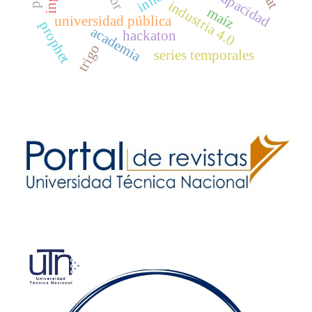
discapacidad
industria 4.0
maíz
universidad pública
prophet
academia
hackaton
trigo
series temporales