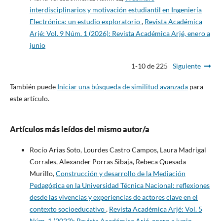
interdisciplinarios y motivación estudiantil en Ingeniería
Electrónica: un estudio exploratorio
,
Revista Académica
Arjé: Vol. 9 Núm. 1 (2026): Revista Académica Arjé, enero a
junio
1-10 de 225
Siguiente
También puede
Iniciar una búsqueda de similitud avanzada
para
este artículo.
Artículos más leídos del mismo autor/a
Rocío Arias Soto, Lourdes Castro Campos, Laura Madrigal
Corrales, Alexander Porras Sibaja, Rebeca Quesada
Murillo,
Construcción y desarrollo de la Mediación
Pedagógica en la Universidad Técnica Nacional: reflexiones
desde las vivencias y experiencias de actores clave en el
contexto socioeducativo
,
Revista Académica Arjé: Vol. 5
Núm. 1 (2022): Revista Académica Arjé, enero a junio