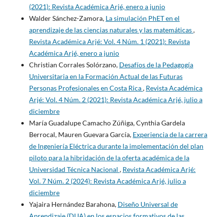
(2021): Revista Académica Arjé, enero a junio
Walder Sánchez-Zamora,
La simulación PhET en el
aprendizaje de las ciencias naturales y las matemáticas
,
Revista Académica Arjé: Vol. 4 Núm. 1 (2021): Revista
Académica Arjé, enero a junio
Christian Corrales Solórzano,
Desafíos de la Pedagogía
Universitaria en la Formación Actual de las Futuras
Personas Profesionales en Costa Rica
,
Revista Académica
Arjé: Vol. 4 Núm. 2 (2021): Revista Académica Arjé, julio a
diciembre
María Guadalupe Camacho Zúñiga, Cynthia Gardela
Berrocal, Mauren Guevara García,
Experiencia de la carrera
de Ingeniería Eléctrica durante la implementación del plan
piloto para la hibridación de la oferta académica de la
Universidad Técnica Nacional
,
Revista Académica Arjé:
Vol. 7 Núm. 2 (2024): Revista Académica Arjé, julio a
diciembre
Yajaira Hernández Barahona,
Diseño Universal de
Aprendizaje (DUA) en los espacios formativos de las