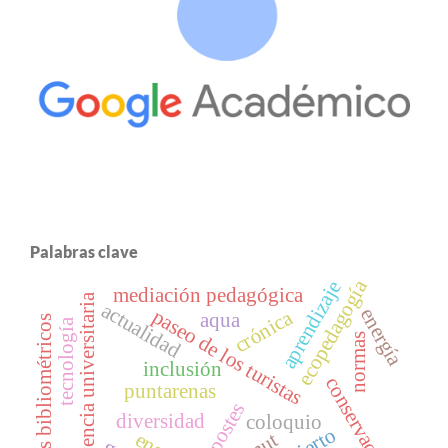
Palabras clave
ecopedagogía
aprendizaje
mediación pedagógica
convivencia universitaria
actualidad
energía
paseo de los turistas
crónica
aqua
estudios bibliométricos
tecnología
normas
inclusión
conservación
puntarenas
postes
diversidad
coloquio