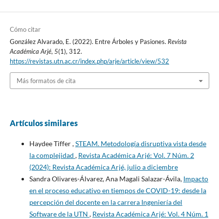
Cómo citar
González Alvarado, E. (2022). Entre Árboles y Pasiones.
Revista
Académica Arjé
,
5
(1), 312.
https://revistas.utn.ac.cr/index.php/arje/article/view/532
Más formatos de cita
Artículos similares
Haydee Tiffer ,
STEAM. Metodología disruptiva vista desde
la complejidad
,
Revista Académica Arjé: Vol. 7 Núm. 2
(2024): Revista Académica Arjé, julio a diciembre
Sandra Olivares-Álvarez, Ana Magali Salazar-Ávila,
Impacto
en el proceso educativo en tiempos de COVID-19: desde la
percepción del docente en la carrera Ingeniería del
Software de la UTN
,
Revista Académica Arjé: Vol. 4 Núm. 1