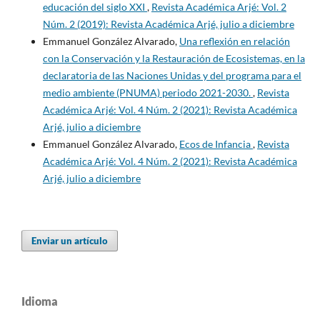
educación del siglo XXI
,
Revista Académica Arjé: Vol. 2
Núm. 2 (2019): Revista Académica Arjé, julio a diciembre
Emmanuel González Alvarado,
Una reflexión en relación
con la Conservación y la Restauración de Ecosistemas, en la
declaratoria de las Naciones Unidas y del programa para el
medio ambiente (PNUMA) periodo 2021-2030.
,
Revista
Académica Arjé: Vol. 4 Núm. 2 (2021): Revista Académica
Arjé, julio a diciembre
Emmanuel González Alvarado,
Ecos de Infancia
,
Revista
Académica Arjé: Vol. 4 Núm. 2 (2021): Revista Académica
Arjé, julio a diciembre
Enviar un artículo
Idioma