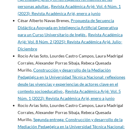
personas adultas
,
Revista Académica Arjé: Vol. 6 Núm. 1
(2023): Revista Académica Arjé, enero a junio
César Alberto Navas Brenes,
Propuesta de Secuencia
Didáctica Apoyada en Inteligencia Artificial Generativa
para un Curso Universitario de Inglés
,
Revista Académica
Arjé: Vol. 8 Núm. 2 (2025): Revista Académica Arjé. Julio-
Diciembre
Rocío Arias Soto, Lourdes Castro Campos, Laura Madrigal
Corrales, Alexander Porras Sibaja, Rebeca Quesada
Murillo,
Construcción y desarrollo de la Mediación
Pedagógica en la Universidad Técnica Nacional: reflexiones
desde las vivencias y experiencias de actores clave en el
contexto socioeducativo
,
Revista Académica Arjé: Vol. 5
Núm. 1 (2022): Revista Académica Arjé, enero a junio
Rocío Arias Soto, Lourdes Castro Campos, Laura Madrigal
Corrales, Alexander Porras Sibaja, Rebeca Quesada
Murillo,
Segunda entrega: Construcción y desarrollo de la
Mediación Pedagógica en la Universidad Técnica Nacional: