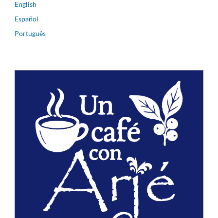
English
Español
Português