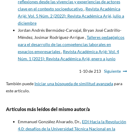
reflexiones desde las vivencias y experiencias de actores
clave en el contexto socioeducativo
,
Revista Académica
Arjé: Vol. 5 Núm. 2 (2022): Revista Académica Arjé, julio a
diciembre
Jordan Andrés Bermúdez-Carvajal, Bryan José Castrillo-
Méndez, Josimar Rodríguez-Arrigue ,
Talleres pedagógicos
para el desarrollo de las competencias laborales en
espacios empresariales
,
Revista Académica Arjé: Vol. 4
Núm. 1 (2021): Revista Académica Arjé, enero a junio
1-10 de 213
Siguiente
También puede
Iniciar una búsqueda de similitud avanzada
para
este artículo.
Artículos más leídos del mismo autor/a
Emmanuel González Alvarado, Dr.,
EDI Hacia la Revolución
4.0: desafíos de la Universidad Técnica Nacional en la