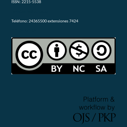
ISSN: 2215-5538
revistaarje@utn.ac.cr
Teléfono: 24365500 extensiones 7424
CC-BY-NC-SA