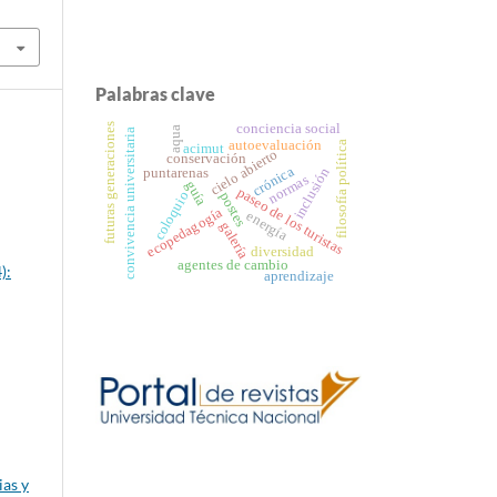
Palabras clave
futuras generaciones
conciencia social
aqua
convivencia universitaria
autoevaluación
filosofía política
acimut
cielo abierto
conservación
crónica
inclusión
puntarenas
normas
guía
paseo de los turistas
coloquio
postes
ecopedagogía
energía
galería
diversidad
agentes de cambio
):
aprendizaje
ias y