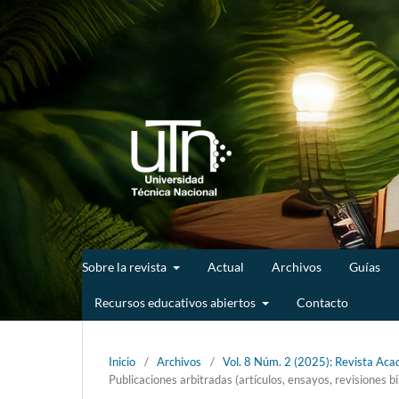
Sobre la revista
Actual
Archivos
Guías
Recursos educativos abiertos
Contacto
Inicio
/
Archivos
/
Vol. 8 Núm. 2 (2025): Revista Aca
Publicaciones arbitradas (artículos, ensayos, revisiones bi