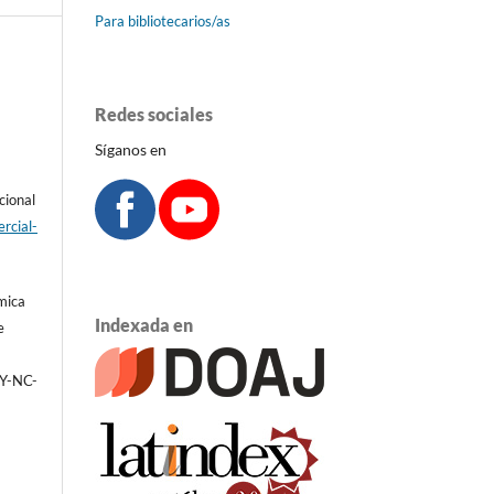
Para bibliotecarios/as
Redes sociales
Síganos en
cional
rcial-
émica
Indexada en
e
BY-NC-