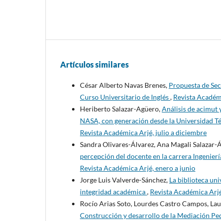
Artículos similares
César Alberto Navas Brenes,
Propuesta de Sec
Curso Universitario de Inglés
,
Revista Académi
Heriberto Salazar-Agüero,
Análisis de acimut 
NASA, con generación desde la Universidad Té
Revista Académica Arjé, julio a diciembre
Sandra Olivares-Álvarez, Ana Magali Salazar-Á
percepción del docente en la carrera Ingenier
Revista Académica Arjé, enero a junio
Jorge Luis Valverde-Sánchez,
La biblioteca uni
integridad académica
,
Revista Académica Arjé
Rocío Arias Soto, Lourdes Castro Campos, Lau
Construcción y desarrollo de la Mediación Ped