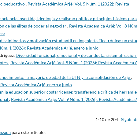
socioeducativo
,
Revista Académica Arjé: Vol. 5 Núm. 1 (2022): Revista
onciencia invertida, ideología y realismo político: principios básicos para
ón de las élites de poder al negociar
,
Revista Académica Arjé: Vol. 8 Núm
bre
isciplinarios y motivación estudiantil en Ingeniería Electrónica: un estu
Núm. 1 (2026): Revista Académica Arjé, enero a junio
dríguez,
Diversidad funcional, emocional y de conducta: sistematización
entes
,
Revista Académica Arjé: Vol. 9 Núm. 1 (2026): Revista Académica A
conocimiento: la mayoría de edad de la UTN y la consolidación de Arjé
,
 Revista Académica Arjé, enero a junio
en la educación superior costarricense: transferencia crítica de herrami
ional
,
Revista Académica Arjé: Vol. 9 Núm. 1 (2026): Revista Académica A
1-10 de 204
Siguient
anzada
para este artículo.