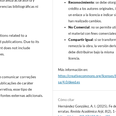
turaleza aclaratoria y
Reconocimiento
: se debe otorg
rencias bibliográficas ni
crédito a los autores originales, i
un enlace a la licencia e indicar s
han realizado cambios.
No Comercial
: no se permite uti
el material con fines comerciales
ons related to a
Compartir Igual
: si se transfor
d publications. Due to its
remezcla la obra, la versión der
nt does not include
debe distribuirse bajo la misma
es.
licencia.
Más información en:
https://creativecommons.org/licenses/
e comunicar correções
sa/4.0/deed.es
ublicações de caráter
rretiva, esse tipo de
fontes externas adicionais.
Cómo citar
Hernández González, A. I. (2025). Fe d
erratas.
Revista Académica Arjé
,
8
(2), 1