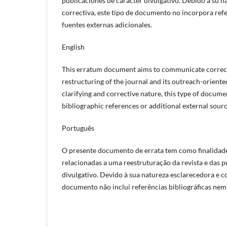
publicaciones de carácter divulgativo. Debido a su na
correctiva, este tipo de documento no incorpora refe
fuentes externas adicionales.
English
This erratum document aims to communicate correcti
restructuring of the journal and its outreach-oriente
clarifying and corrective nature, this type of docume
bibliographic references or additional external sourc
Português
O presente documento de errata tem como finalidad
relacionadas a uma reestruturação da revista e das p
divulgativo. Devido à sua natureza esclarecedora e co
documento não inclui referências bibliográficas nem 