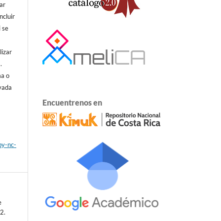
ar
ncluir
i se
lizar
.
ma o
ivada
Encuentrenos en
by-nc-
e
-2.