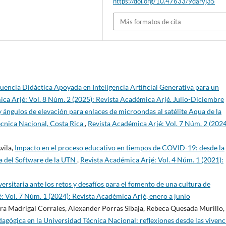
https://doi.org/10.47633/9darvj35
Más formatos de cita
uencia Didáctica Apoyada en Inteligencia Artificial Generativa para un
ca Arjé: Vol. 8 Núm. 2 (2025): Revista Académica Arjé. Julio-Diciembre
y ángulos de elevación para enlaces de microondas al satélite Aqua de la
cnica Nacional, Costa Rica
,
Revista Académica Arjé: Vol. 7 Núm. 2 (2024
vila,
Impacto en el proceso educativo en tiempos de COVID-19: desde la
ía del Software de la UTN
,
Revista Académica Arjé: Vol. 4 Núm. 1 (2021):
versitaria ante los retos y desafíos para el fomento de una cultura de
: Vol. 7 Núm. 1 (2024): Revista Académica Arjé, enero a junio
ra Madrigal Corrales, Alexander Porras Sibaja, Rebeca Quesada Murillo,
agógica en la Universidad Técnica Nacional: reflexiones desde las vivenc