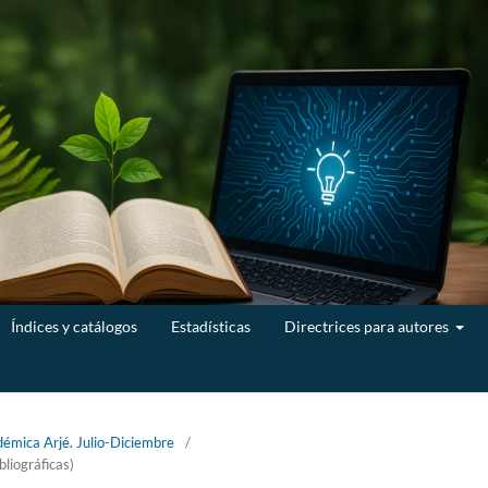
Índices y catálogos
Estadísticas
Directrices para autores
démica Arjé. Julio-Diciembre
/
bliográficas)