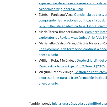
experiencias de actores clave en el contexto 
Académica Arjé, enero a junio
Esteban Paniagua Vega,
Conciencia de clase, c
comprender las relaciones políticas y la posici
(2025): Revista Académica Arjé. Julio-Diciem
María Teresa Jiménez Ramírez,
Webinars interd
exploratorio
,
Revista Académica Arjé: Vol. 9 
Marianella Castro-Pérez, Cristina Navarro-Ro
una experiencia de formación continua a doc
enero a junio
William Rojas Meléndez ,
Desde el jardín del 
Revista Académica Arjé: Vol. 9 Núm. 1 (2026):
Virginia Brenes-Zúñiga,
Gestión de conflictos 
empresariales para la transformación instituc
enero a junio
También puede
Iniciar una búsqueda de similitud av