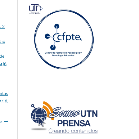
. 2
dio
 de
rjé,
entas
rjé,
e