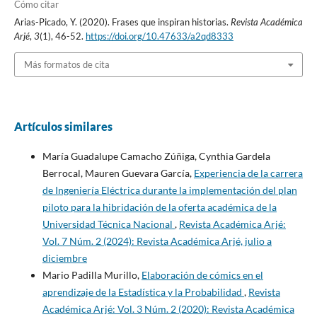
Cómo citar
Arias-Picado, Y. (2020). Frases que inspiran historias.
Revista Académica
Arjé
,
3
(1), 46-52.
https://doi.org/10.47633/a2qd8333
Más formatos de cita
Artículos similares
María Guadalupe Camacho Zúñiga, Cynthia Gardela
Berrocal, Mauren Guevara García,
Experiencia de la carrera
de Ingeniería Eléctrica durante la implementación del plan
piloto para la hibridación de la oferta académica de la
Universidad Técnica Nacional
,
Revista Académica Arjé:
Vol. 7 Núm. 2 (2024): Revista Académica Arjé, julio a
diciembre
Mario Padilla Murillo,
Elaboración de cómics en el
aprendizaje de la Estadística y la Probabilidad
,
Revista
Académica Arjé: Vol. 3 Núm. 2 (2020): Revista Académica