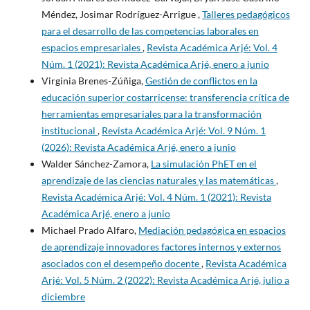
Méndez, Josimar Rodríguez-Arrigue ,
Talleres pedagógicos
para el desarrollo de las competencias laborales en
espacios empresariales
,
Revista Académica Arjé: Vol. 4
Núm. 1 (2021): Revista Académica Arjé, enero a junio
Virginia Brenes-Zúñiga,
Gestión de conflictos en la
educación superior costarricense: transferencia crítica de
herramientas empresariales para la transformación
institucional
,
Revista Académica Arjé: Vol. 9 Núm. 1
(2026): Revista Académica Arjé, enero a junio
Walder Sánchez-Zamora,
La simulación PhET en el
aprendizaje de las ciencias naturales y las matemáticas
,
Revista Académica Arjé: Vol. 4 Núm. 1 (2021): Revista
Académica Arjé, enero a junio
Michael Prado Alfaro,
Mediación pedagógica en espacios
de aprendizaje innovadores factores internos y externos
asociados con el desempeño docente
,
Revista Académica
Arjé: Vol. 5 Núm. 2 (2022): Revista Académica Arjé, julio a
diciembre