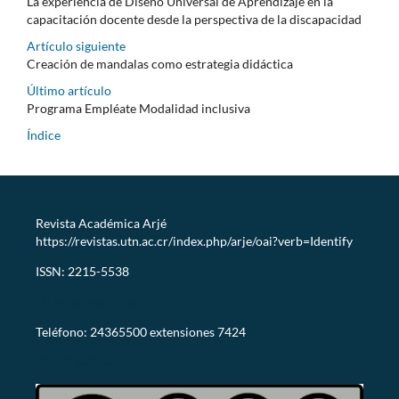
La experiencia de Diseño Universal de Aprendizaje en la
capacitación docente desde la perspectiva de la discapacidad
Artículo siguiente
Creación de mandalas como estrategia didáctica
Último artículo
Programa Empléate Modalidad inclusiva
Índice
Revista Académica Arjé
https://revistas.utn.ac.cr/index.php/arje/oai?verb=Identify
ISSN: 2215-5538
revistaarje@utn.ac.cr
Teléfono: 24365500 extensiones 7424
CC-BY-NC-SA