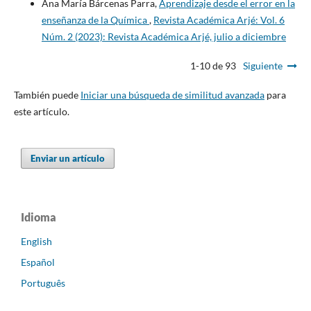
Ana María Bárcenas Parra,
Aprendizaje desde el error en la
enseñanza de la Química
,
Revista Académica Arjé: Vol. 6
Núm. 2 (2023): Revista Académica Arjé, julio a diciembre
1-10 de 93
Siguiente
También puede
Iniciar una búsqueda de similitud avanzada
para
este artículo.
Enviar un artículo
Idioma
English
Español
Português