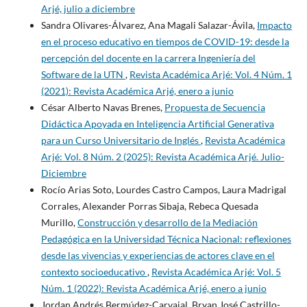
Arjé, julio a diciembre
Sandra Olivares-Álvarez, Ana Magali Salazar-Ávila,
Impacto
en el proceso educativo en tiempos de COVID-19: desde la
percepción del docente en la carrera Ingeniería del
Software de la UTN
,
Revista Académica Arjé: Vol. 4 Núm. 1
(2021): Revista Académica Arjé, enero a junio
César Alberto Navas Brenes,
Propuesta de Secuencia
Didáctica Apoyada en Inteligencia Artificial Generativa
para un Curso Universitario de Inglés
,
Revista Académica
Arjé: Vol. 8 Núm. 2 (2025): Revista Académica Arjé. Julio-
Diciembre
Rocío Arias Soto, Lourdes Castro Campos, Laura Madrigal
Corrales, Alexander Porras Sibaja, Rebeca Quesada
Murillo,
Construcción y desarrollo de la Mediación
Pedagógica en la Universidad Técnica Nacional: reflexiones
desde las vivencias y experiencias de actores clave en el
contexto socioeducativo
,
Revista Académica Arjé: Vol. 5
Núm. 1 (2022): Revista Académica Arjé, enero a junio
Jordan Andrés Bermúdez-Carvajal, Bryan José Castrillo-